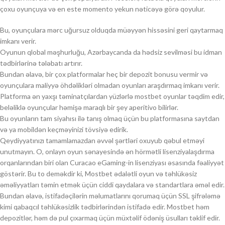
çoxu oyunçuya və en este momento yekun nəticəyə görə qoyulur.
Bu, oyunçulara mərc uğursuz olduqda müəyyən hissəsini geri qaytarmaq
imkanı verir.
Oyunun qlobal məşhurluğu, Azərbaycanda da hədsiz sevilməsi bu idman
tədbirlərinə tələbatı artırır.
Bundan əlavə, bir çox platformalar heç bir depozit bonusu vermir və
oyunçulara maliyyə öhdəlikləri olmadan oyunları araşdırmaq imkanı verir.
Platforma ən yaxşı təminatçılardan yüzlərlə mostbet oyunlar təqdim edir,
beləliklə oyunçular həmişə maraqlı bir şey aperitivo bilirlər.
Bu oyunların tam siyahısı ilə tanış olmaq üçün bu platformasına saytdan
və ya mobildən keçməyinizi tövsiyə edirik.
Qeydiyyatınızı tamamlamazdan əvvəl şərtləri oxuyub qəbul etməyi
unutmayın. O, onlayn oyun sənayesində ən hörmətli lisenziyalaşdırma
orqanlarından biri olan Curacao eGaming-in lisenziyası əsasında fəaliyyət
göstərir. Bu to deməkdir ki, Mostbet ədalətli oyun və təhlükəsiz
əməliyyatları təmin etmək üçün ciddi qaydalara və standartlara əməl edir.
Bundan əlavə, istifadəçilərin məlumatlarını qorumaq üçün SSL şifrələmə
kimi qabaqcıl təhlükəsizlik tədbirlərindən istifadə edir. Mostbet həm
depozitlər, həm də pul çıxarmaq üçün müxtəlif ödəniş üsulları təklif edir.