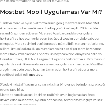
və Omaha formatlarında canlı poker mövcuddur.
Mostbet Mobil Uygulaması Var Mı?
“Onlayn mərc və oyun platformalarının geniş mənzərəsində MostBet
Azərbaycan mükəmməllik və etibarlılıq çırağı kimi seçilir. 2009-cu ildə
yarandığı gündən etibarən MostBet Azərbaycandakı oyunçulara
hərtərəfli və həyəcanverici oyun təcrübəsi təqdim etməkdə qabaqcıl
olmuşdur. Mərc seçimləri eyni dərəcədə müxtəlifdir, matçın nəticələrinə,
əlillərə, ümumi qollara, ilk qol vuranlara və bir sıra digər mərc bazarlarına
mərc etmək imkanları var. ESports-un həyəcanverici dünyasına dalın və
Counter-Strike, DOTA 2, League of Legends, Valorant və s. Kimi məşhur
oyunlarda sevimli komandalarınıza və oyunçularınıza mərc edin. MostBet,
araşdırmaq üçün çoxlu bazarları təmin edən hərtərəfli eSports mərc
təcrübəsi təklif edir
mostbet
.
Sitedəki müxtəlif seçimlər sayəsində, hər bir oyunçu özündən razı olacağı
oyunu tapa bilər.
Mostbet com ilə actual keçirilən tədbirdə oyun başlamazdan öncə,
davam edən müddətdə, oyunun nəticəsinə, sevdiyiniz oyunçuya və sair
cür mərclər edə bilərsiniz.