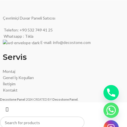
Çevrimiçi Duvar Paneli Satıcısı
Telefon: +90 532 749 41 25
Whatsapp : Tıkla
E-mail: info@decostone.com
Servis
Montaj
Genel İş Koşulları
İletişim
Kontakt
Decostone Panel
2024 CREATED BY
Decostone Panel
.