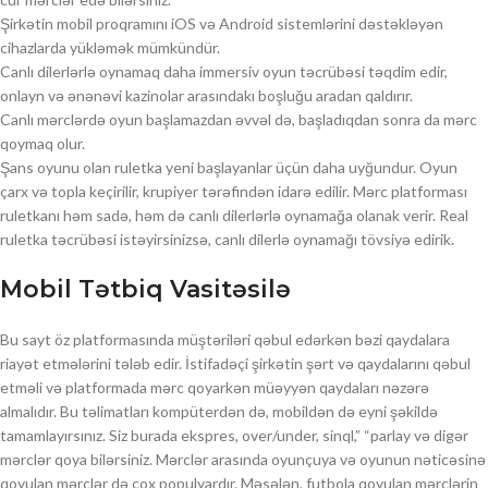
Şirkətin mobil proqramını iOS və Android sistemlərini dəstəkləyən
cihazlarda yükləmək mümkündür.
Canlı dilerlərlə oynamaq daha immersiv oyun təcrübəsi təqdim edir,
onlayn və ənənəvi kazinolar arasındakı boşluğu aradan qaldırır.
Canlı mərclərdə oyun başlamazdan əvvəl də, başladıqdan sonra da mərc
qoymaq olur.
Şans oyunu olan ruletka yeni başlayanlar üçün daha uyğundur. Oyun
çarx və topla keçirilir, krupiyer tərəfindən idarə edilir. Mərc platforması
ruletkanı həm sadə, həm də canlı dilerlərlə oynamağa olanak verir. Real
ruletka təcrübəsi istəyirsinizsə, canlı dilerlə oynamağı tövsiyə edirik.
Mobil Tətbiq Vasitəsilə
Bu sayt öz platformasında müştəriləri qəbul edərkən bəzi qaydalara
riayət etmələrini tələb edir. İstifadəçi şirkətin şərt və qaydalarını qəbul
etməli və platformada mərc qoyarkən müəyyən qaydaları nəzərə
almalıdır. Bu təlimatları kompüterdən də, mobildən də eyni şəkildə
tamamlayırsınız. Siz burada ekspres, over/under, sinql,” “parlay və digər
mərclər qoya bilərsiniz. Mərclər arasında oyunçuya və oyunun nəticəsinə
qoyulan mərclər də çox populyardır. Məsələn, futbola qoyulan mərclərin