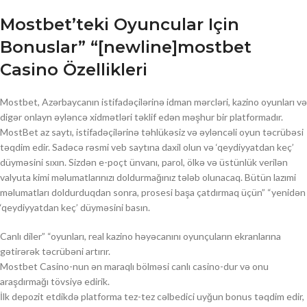
Mostbet’teki Oyuncular Için
Bonuslar” “[newline]mostbet
Casino Özellikleri
Mostbet, Azərbaycanın istifadəçilərinə idman mərcləri, kazino oyunları və
digər onlayn əyləncə xidmətləri təklif edən məşhur bir platformadır.
MostBet az saytı, istifadəçilərinə təhlükəsiz və əyləncəli oyun təcrübəsi
təqdim edir. Sadəcə rəsmi veb saytına daxil olun və ‘qeydiyyatdan keç’
düyməsini sıxın. Sizdən e-poçt ünvanı, parol, ölkə və üstünlük verilən
valyuta kimi məlumatlarınızı doldurmağınız tələb olunacaq. Bütün lazımi
məlumatları doldurduqdan sonra, prosesi başa çatdırmaq üçün” “yenidən
‘qeydiyyatdan keç’ düyməsini basın.
Canlı diler” “oyunları, real kazino həyəcanını oyunçuların ekranlarına
gətirərək təcrübəni artırır.
Mostbet Casino-nun ən maraqlı bölməsi canlı casino-dur və onu
araşdırmağı tövsiyə edirik.
İlk depozit etdikdə platforma tez-tez cəlbedici uyğun bonus təqdim edir,