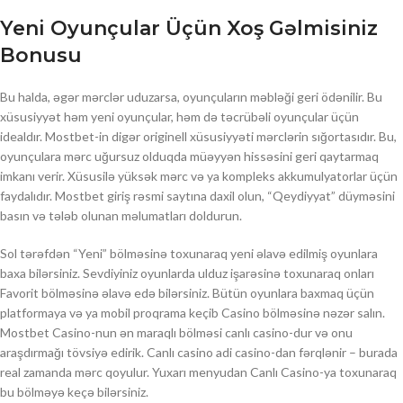
Yeni Oyunçular Üçün Xoş Gəlmisiniz
Bonusu
Bu halda, əgər mərclər uduzarsa, oyunçuların məbləği geri ödənilir. Bu
xüsusiyyət həm yeni oyunçular, həm də təcrübəli oyunçular üçün
idealdır. Mostbet-in digər originell xüsusiyyəti mərclərin sığortasıdır. Bu,
oyunçulara mərc uğursuz olduqda müəyyən hissəsini geri qaytarmaq
imkanı verir. Xüsusilə yüksək mərc və ya kompleks akkumulyatorlar üçün
faydalıdır. Mostbet giriş rəsmi saytına daxil olun, “Qeydiyyat” düyməsini
basın və tələb olunan məlumatları doldurun.
Sol tərəfdən “Yeni” bölməsinə toxunaraq yeni əlavə edilmiş oyunlara
baxa bilərsiniz. Sevdiyiniz oyunlarda ulduz işarəsinə toxunaraq onları
Favorit bölməsinə əlavə edə bilərsiniz. Bütün oyunlara baxmaq üçün
platformaya və ya mobil proqrama keçib Casino bölməsinə nəzər salın.
Mostbet Casino-nun ən maraqlı bölməsi canlı casino-dur və onu
araşdırmağı tövsiyə edirik. Canlı casino adi casino-dan fərqlənir – burada
real zamanda mərc qoyulur. Yuxarı menyudan Canlı Casino-ya toxunaraq
bu bölməyə keçə bilərsiniz.