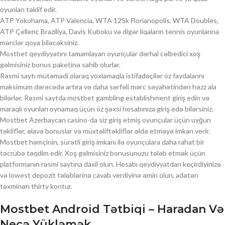
oyunları təklif edir.
ATP Yokohama, ATP Valencia, WTA 125k Florianopolis, WTA Doubles,
ATP Çellenc Braziliya, Davis Kuboku və digər liqaların tennis oyunlarına
mərclər qoya biləcəksiniz.
Mostbet qeydiyyatını tamamlayan oyunçular dərhal cəlbedici xoş
gəlmisiniz bonus paketinə sahib olurlar.
Rəsmi saytı mütəmadi olaraq yoxlamaqla istifadəçilər öz faydalarını
maksimum dərəcədə artıra və daha sərfəli mərc səyahətindən həzz ala
bilərlər. Rəsmi saytda mostbet gambling establishment giriş edin və
maraqlı oyunları oynamaq üçün öz şəxsi hesabınıza giriş edə bilərsiniz.
Mostbet Azerbaycan casino-da siz giriş etmiş oyunçular üçün uyğun
təkliflər, əlavə bonuslar və müxtəliftəkliflər əldə etməyə imkan verir.
Mostbet həmçinin, sürətli giriş imkanı ilə oyunçulara daha rahat bir
təcrübə təqdim edir. Xoş gəlmisiniz bonusunuzu tələb etmək üçün
platformanın rəsmi saytına daxil olun. Hesabı qeydiyyatdan keçirdiyinizə
və lowest depozit tələblərinə cavab verdiyinə əmin olun, adətən
təxminən thirty kontur.
Mostbet Android Tətbiqi – Haradan Və
Necə Yükləmək