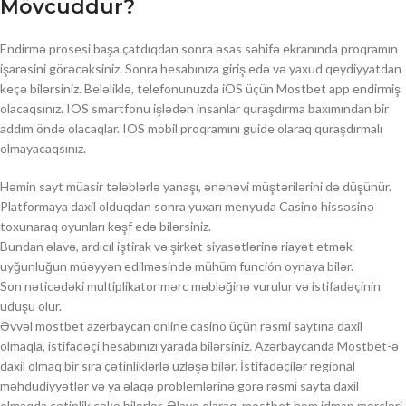
Mövcuddur?
Endirmə prosesi başa çatdıqdan sonra əsas səhifə ekranında proqramın
işarəsini görəcəksiniz. Sonra hesabınıza giriş edə və yaxud qeydiyyatdan
keçə bilərsiniz. Beləliklə, telefonunuzda iOS üçün Mostbet app endirmiş
olacaqsınız. IOS smartfonu işlədən insanlar quraşdırma baxımından bir
addım öndə olacaqlar. IOS mobil proqramını guide olaraq quraşdırmalı
olmayacaqsınız.
Həmin sayt müasir tələblərlə yanaşı, ənənəvi müştərilərini də düşünür.
Platformaya daxil olduqdan sonra yuxarı menyuda Casino hissəsinə
toxunaraq oyunları kəşf edə bilərsiniz.
Bundan əlavə, ardıcıl iştirak və şirkət siyasətlərinə riayət etmək
uyğunluğun müəyyən edilməsində mühüm función oynaya bilər.
Son nəticədəki multiplikator mərc məbləğinə vurulur və istifadəçinin
uduşu olur.
Əvvəl mostbet azerbaycan online casino üçün rəsmi saytına daxil
olmaqla, istifadəçi hesabınızı yarada bilərsiniz. Azərbaycanda Mostbet-ə
daxil olmaq bir sıra çətinliklərlə üzləşə bilər. İstifadəçilər regional
məhdudiyyətlər və ya əlaqə problemlərinə görə rəsmi sayta daxil
olmaqda çətinlik çəkə bilərlər. Əlavə olaraq, mostbet həm idman mərcləri