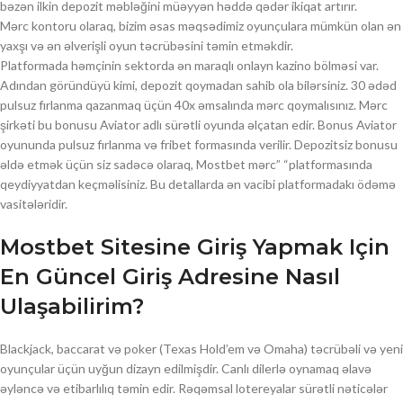
bəzən ilkin depozit məbləğini müəyyən həddə qədər ikiqat artırır.
Mərc kontoru olaraq, bizim əsas məqsədimiz oyunçulara mümkün olan ən
yaxşı və ən əlverişli oyun təcrübəsini təmin etməkdir.
Platformada həmçinin sektorda ən maraqlı onlayn kazino bölməsi var.
Adından göründüyü kimi, depozit qoymadan sahib ola bilərsiniz. 30 ədəd
pulsuz fırlanma qazanmaq üçün 40x əmsalında mərc qoymalısınız. Mərc
şirkəti bu bonusu Aviator adlı sürətli oyunda əlçatan edir. Bonus Aviator
oyununda pulsuz fırlanma və fribet formasında verilir. Depozitsiz bonusu
əldə etmək üçün siz sadəcə olaraq, Mostbet mərc” “platformasında
qeydiyyatdan keçməlisiniz. Bu detallarda ən vacibi platformadakı ödəmə
vasitələridir.
Mostbet Sitesine Giriş Yapmak Için
En Güncel Giriş Adresine Nasıl
Ulaşabilirim?
Blackjack, baccarat və poker (Texas Hold’em və Omaha) təcrübəli və yeni
oyunçular üçün uyğun dizayn edilmişdir. Canlı dilerlə oynamaq əlavə
əyləncə və etibarlılıq təmin edir. Rəqəmsal lotereyalar sürətli nəticələr