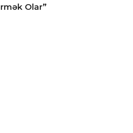
irmək Olar”