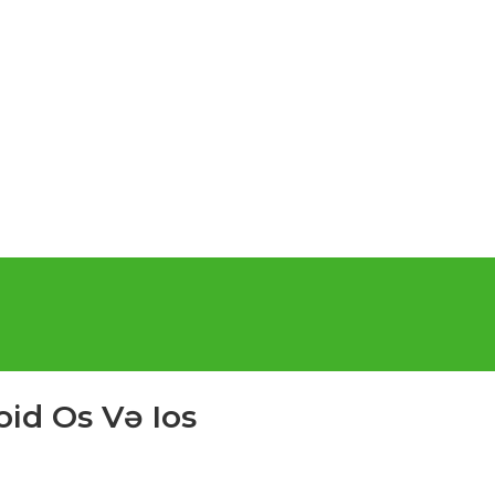
id Os Və Ios