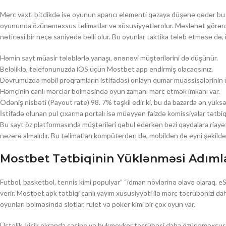
Mərc vaxtı bitdikdə isə oyunun aparıcı elementi qəzaya düşənə qədər bu m
oyununda özünəməxsus təlimatlar və xüsusiyyətlərolur. Məsləhət görərdi
nəticəsi bir neçə saniyədə bəlli olur. Bu oyunlar taktika tələb etməsə də,
Həmin sayt müasir tələblərlə yanaşı, ənənəvi müştərilərini də düşünür.
Beləliklə, telefonunuzda iOS üçün Mostbet app endirmiş olacaqsınız.
Dövrümüzdə mobil proqramların istifadəsi onlayn qumar müəssisələrinin üs
Həmçinin canlı mərclər bölməsində oyun zamanı mərc etmək imkanı var.
Ödəniş nisbəti (Payout rate) 98. 7% təşkil edir ki, bu da bazarda ən yüksək
İstifadə olunan pul çıxarma portalı isə müəyyən faizdə komissiyalar tətbi
Bu sayt öz platformasında müştəriləri qəbul edərkən bəzi qaydalara riayət
nəzərə almalıdır. Bu təlimatları kompüterdən də, mobildən də eyni şəkildə
Mostbet Tətbiqinin Yüklənməsi Adıml
Futbol, basketbol, tennis kimi populyar” “idman növlərinə əlavə olaraq, 
verir. Mostbet apk tətbiqi canlı yayım xüsusiyyəti ilə mərc təcrübənizi d
oyunları bölməsində slotlar, rulet və poker kimi bir çox oyun var.
Üstəlik, kiçik ekranda casino və bukmeyker təcrübəsi daha özünəməxsus o