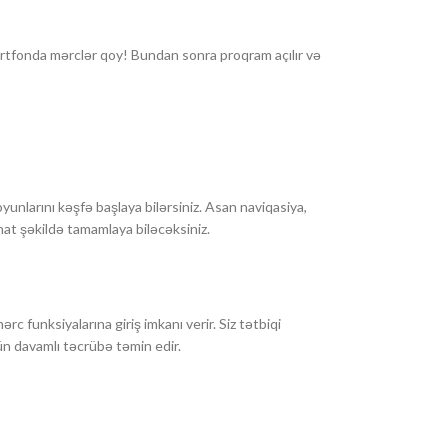
rtfonda mərclər qoy! Bundan sonra proqram açılır və
yunlarını kəşfə başlaya bilərsiniz. Asan naviqasiya,
hat şəkildə tamamlaya biləcəksiniz.
c funksiyalarına giriş imkanı verir. Siz tətbiqi
ün davamlı təcrübə təmin edir.