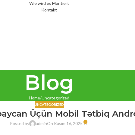
Wıe wird es Montiert
Kontakt
Blog
Home
Uncategorized
UNCATEGORIZED
baycan Üçün Mobil Tətbiq Andro
0
Posted by
admin
On Kasım 16, 2025