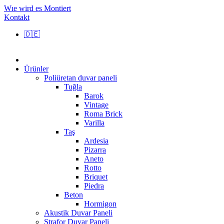
Wıe wird es Montiert
Kontakt
🇩🇪
Ürünler
Poliüretan duvar paneli
Tuğla
Barok
Vintage
Roma Brick
Varilla
Taş
Ardesia
Pizarra
Aneto
Rotto
Briquet
Piedra
Beton
Hormigon
Akustik Duvar Paneli
Strafor Duvar Paneli