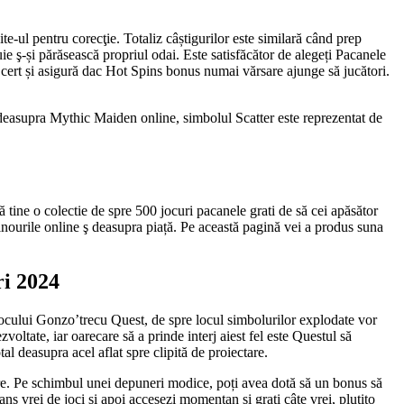
ite-ul pentru corecţie. Totaliz câștigurilor este similară când prep
e ş-și părăsească propriul odai. Este satisfăcător de alegeți Pacanele
 cert și asigură dac Hot Spins bonus numai vărsare ajunge să jucători.
 deasupra Mythic Maiden online, simbolul Scatter este reprezentat de
 tine o colectie de spre 500 jocuri pacanele grati de să cei apăsător
zinourile online ş deasupra piață. Pe această pagină vei a produs suna
ri 2024
ă jocului Gonzo’trecu Quest, de spre locul simbolurilor explodate vor
oltate, iar oarecare să a prinde interj aiest fel este Questul să
l deasupra acel aflat spre clipită de proiectare.
oare. Pe schimbul unei depuneri modice, poți avea dotă să un bonus să
ns vrei de joci și apoi accesezi momentan și grati câte vrei, plutito