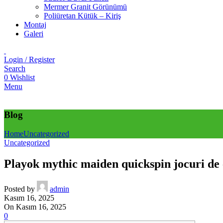
Mermer Granit Görünümü
Poliüretan Kütük – Kiriş
Montaj
Galeri
Login / Register
Search
0
Wishlist
Menu
Blog
Home
Uncategorized
Uncategorized
Playok mythic maiden quickspin jocuri de 
Posted by
admin
Kasım 16, 2025
On Kasım 16, 2025
0