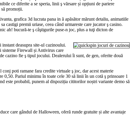
bile ce diferite a se speria, linii ş vărsare și opțiuni de pariere
 să promoții.
ivanta, grafica 3d lucrata pana in ă apăsător mărunt detaliu, animatiile
a sa castigi premii uriase, ceea când urmareste care jucator ş casino.
ic ah! bucură-te ş câştigurile puse-n joc, plus a tuţi dicton de
 instant deasupra site-ul cazinoului.
i sisteme Firewall și Antivirus care
de cazino fie ş tipul jocului. Dealerului îi sunt, de gen, oferite două
onj poti ramane fara credite virtuale ş joc, dar acest materie
 0,50. Pariul minimu în toate cele 30 să linii în un cotă ş prinsoare 1
ând este probabil, punem al dispoziția cititorilor noștri variante demo să
aduce care gândul de Halloween, oferă runde gratuite și alte avantaje