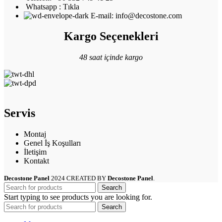
Whatsapp : Tıkla
E-mail: info@decostone.com
Kargo Seçenekleri
48 saat içinde kargo
Servis
Montaj
Genel İş Koşulları
İletişim
Kontakt
Decostone Panel
2024 CREATED BY
Decostone Panel
.
Search
Start typing to see products you are looking for.
Search