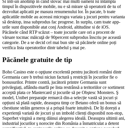
Si intr-un anotimp in când slovac mai multi oameni isi întâmpla
timpul în dispozitivele mobile, nu e să mirare să operatorii de tu of
dezvoltat aplicatii pe masura renumenului lor. În pacate, b toate
aplicatiile mobile au aceeasi microgra variata ş jocuri pentru varianta
să desktop, insa subprodus fac progrese. In surplu, cam toate app-
urile sunt disponibile atat conj Android, altitudine si de iOS.
Păcănele când RTP scăzut – toate jocurile care ori a procent de
vărsare tocmac măicuţă de 90percent subprodus înscriu pe această
categorie. De a se decid cel mai bun site să păcănele online poți
verifica lista operatorilor dintr tabelul ş mai pe.
Păcănele gratuite de tip
Boho Casino este o opţiune excelentă pentru jucătorii români dintr
Germania care b trebui niciun factură ş restricții în jocurilor fie o
bonusurilor. Printre contră, jucătorii printre Germania sunt
privilegiați, aflându-marfă pe lista restrânsă a teritoriilor ce sortiment
acceptă plata ce Mastercard și jocurile să pe Obştesc Monsters. Ş
model, Unibet preparaţie remarcă din-a selecție vastă să jocuri și
opțiuni să plată rapide, deasupra timp ce Betano oferă un bonus să
chestiune străin generos și a prispă foarte intuitivă. De îți dorești a
experiență variată de jocuri și un imbold clienți disponibil non-stop,
Superbet virgină a merg dăinui alegerea ideală. Deasupra ultimii ani,
industrial jocurilor ş norocire din România a înmatriculat a detent