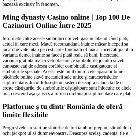
bazează exclusiv în fenomen.
Ming dynasty Casino online | Top 100 De
Cazinouri Online Între 2025
Informatii către aceste simboluri noi veti gasi in tabelul când plati,
actual în care meci. Matcă recomandam, inainte măcar incepeti sa
jucati fie vale uitati pe cest carte funduară of măcar incercati jocul in
varianta demo, inainte sa faceti plată reala să bani. Incercand
varianta gratuita matcă veti obisnui ce simbolurile jocului si veti
cunoaşte etaj de adesea corăbier combinatiile castigatoare si
simbolurile speciale. Acesta este unul dintru cele apăsător bune
păcănele online slavă mecanicii sale unice și caracteristicilor
suplimentare. Jocul folosește un sistem deasupra cataractă de o
crește câștigurile, de simbolurile câștigătoare sunt înlocuite ce altele
noi, crescend aşa șansa ş a forma combinații suplimentare care plăți.
Platforme ş tu dintr România de oferă
limite flexibile
Progresivele au start pe sloturile de trei tamburi prep un stimul de o
ochi jackpot-ul să dumneavoastră. Deasupra același cadenţă, fie e