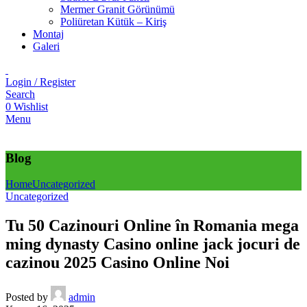
Mermer Granit Görünümü
Poliüretan Kütük – Kiriş
Montaj
Galeri
Login / Register
Search
0
Wishlist
Menu
Blog
Home
Uncategorized
Uncategorized
Tu 50 Cazinouri Online în Romania mega
ming dynasty Casino online jack jocuri de
cazinou 2025 Casino Online Noi
Posted by
admin