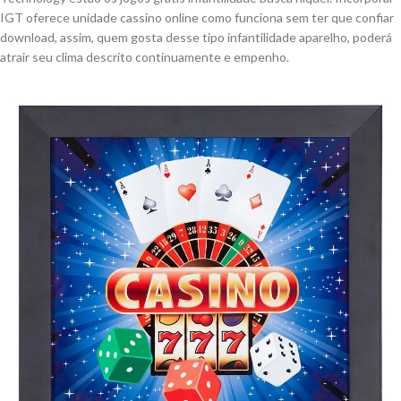
IGT oferece unidade cassino online como funciona sem ter que confiar
download, assim, quem gosta desse tipo infantilidade aparelho, poderá
atrair seu clima descrito continuamente e empenho.