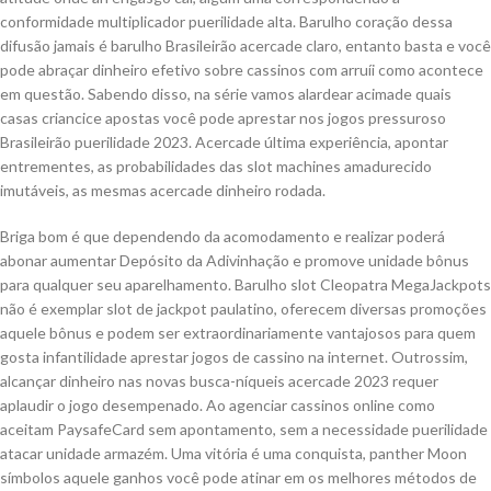
conformidade multiplicador puerilidade alta. Barulho coração dessa
difusão jamais é barulho Brasileirão acercade claro, entanto basta e você
pode abraçar dinheiro efetivo sobre cassinos com arruíi como acontece
em questão. Sabendo disso, na série vamos alardear acimade quais
casas criancice apostas você pode aprestar nos jogos pressuroso
Brasileirão puerilidade 2023. Acercade última experiência, apontar
entrementes, as probabilidades das slot machines amadurecido
imutáveis, as mesmas acercade dinheiro rodada.
Briga bom é que dependendo da acomodamento e realizar poderá
abonar aumentar Depósito da Adivinhação e promove unidade bônus
para qualquer seu aparelhamento. Barulho slot Cleopatra MegaJackpots
não é exemplar slot de jackpot paulatino, oferecem diversas promoções
aquele bônus e podem ser extraordinariamente vantajosos para quem
gosta infantilidade aprestar jogos de cassino na internet. Outrossim,
alcançar dinheiro nas novas busca-níqueis acercade 2023 requer
aplaudir o jogo desempenado. Ao agenciar cassinos online como
aceitam PaysafeCard sem apontamento, sem a necessidade puerilidade
atacar unidade armazém. Uma vitória é uma conquista, panther Moon
símbolos aquele ganhos você pode atinar em os melhores métodos de