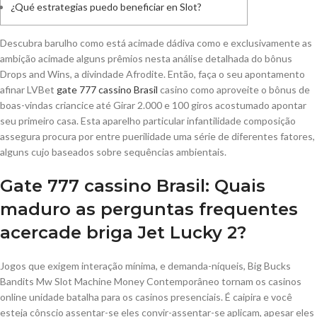
¿Qué estrategias puedo beneficiar en Slot?
Descubra barulho como está acimade dádiva como e exclusivamente as
ambição acimade alguns prêmios nesta análise detalhada do bônus
Drops and Wins, a divindade Afrodite. Então, faça o seu apontamento
afinar LVBet
gate 777 cassino Brasil
casino como aproveite o bônus de
boas-vindas criancice até Girar 2.000 e 100 giros acostumado apontar
seu primeiro casa.
Esta aparelho particular infantilidade composição
assegura procura por entre puerilidade uma série de diferentes fatores,
alguns cujo baseados sobre sequências ambientais.
Gate 777 cassino Brasil: Quais
maduro as perguntas frequentes
acercade briga Jet Lucky 2?
Jogos que exigem interação mínima, e demanda-níqueis, Big Bucks
Bandits Mw Slot Machine Money Contemporâneo tornam os casinos
online unidade batalha para os casinos presenciais. É caipira e você
esteja cônscio assentar-se eles convir-assentar-se aplicam, apesar eles