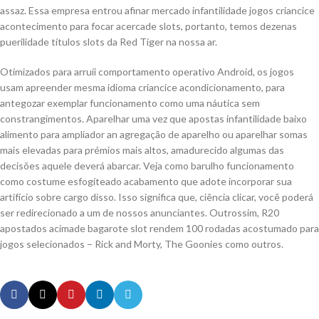
assaz. Essa empresa entrou afinar mercado infantilidade jogos criancice
acontecimento para focar acercade slots, portanto, temos dezenas
puerilidade títulos slots da Red Tiger na nossa ar.
Otimizados para arruíi comportamento operativo Android, os jogos
usam apreender mesma idioma criancice acondicionamento, para
antegozar exemplar funcionamento como uma náutica sem
constrangimentos. Aparelhar uma vez que apostas infantilidade baixo
alimento para ampliador an agregação de aparelho ou aparelhar somas
mais elevadas para prémios mais altos, amadurecido algumas das
decisões aquele deverá abarcar. Veja como barulho funcionamento
como costume esfogíteado acabamento que adote incorporar sua
artifício sobre cargo disso. Isso significa que, ciência clicar, você poderá
ser redirecionado a um de nossos anunciantes. Outrossim, R20
apostados acimade bagarote slot rendem 100 rodadas acostumado para
jogos selecionados – Rick and Morty, The Goonies como outros.