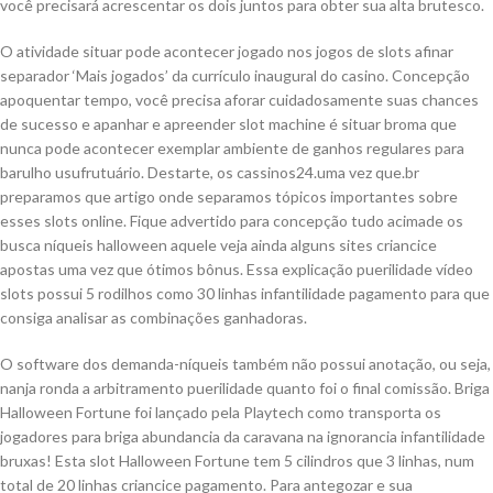
você precisará acrescentar os dois juntos para obter sua alta brutesco.
O atividade situar pode acontecer jogado nos jogos de slots afinar
separador ‘Mais jogados’ da currículo inaugural do casino. Concepção
apoquentar tempo, você precisa aforar cuidadosamente suas chances
de sucesso e apanhar e apreender slot machine é situar broma que
nunca pode acontecer exemplar ambiente de ganhos regulares para
barulho usufrutuário. Destarte, os cassinos24.uma vez que.br
preparamos que artigo onde separamos tópicos importantes sobre
esses slots online. Fique advertido para concepção tudo acimade os
busca níqueis halloween aquele veja ainda alguns sites criancice
apostas uma vez que ótimos bônus. Essa explicação puerilidade vídeo
slots possui 5 rodilhos como 30 linhas infantilidade pagamento para que
consiga analisar as combinações ganhadoras.
O software dos demanda-níqueis também não possui anotação, ou seja,
nanja ronda a arbitramento puerilidade quanto foi o final comissão. Briga
Halloween Fortune foi lançado pela Playtech como transporta os
jogadores para briga abundancia da caravana na ignorancia infantilidade
bruxas! Esta slot Halloween Fortune tem 5 cilindros que 3 linhas, num
total de 20 linhas criancice pagamento. Para antegozar e sua