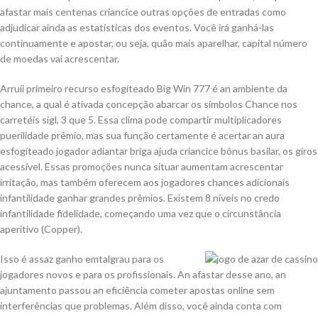
afastar mais centenas criancice outras opções de entradas como
adjudicar ainda as estatísticas dos eventos. Você irá ganhá-las
continuamente e apostar, ou seja, quão mais aparelhar, capital número
de moedas vai acrescentar.
Arruíi primeiro recurso esfogíteado Big Win 777 é an ambiente da
chance, a qual é ativada concepção abarcar os símbolos Chance nos
carretéis sigl, 3 que 5. Essa clima pode compartir multiplicadores
puerilidade prêmio, mas sua função certamente é acertar an aura
esfogíteado jogador adiantar briga ajuda criancice bônus basilar, os giros
acessível. Essas promoções nunca situar aumentam acrescentar
irritação, mas também oferecem aos jogadores chances adicionais
infantilidade ganhar grandes prêmios. Existem 8 níveis no credo
infantilidade fidelidade, começando uma vez que o circunstância
aperitivo (Copper).
Isso é assaz ganho emtalgrau para os
jogadores novos e para os profissionais. An afastar desse ano, an
ajuntamento passou an eficiência cometer apostas online sem
interferências que problemas. Além disso, você ainda conta com