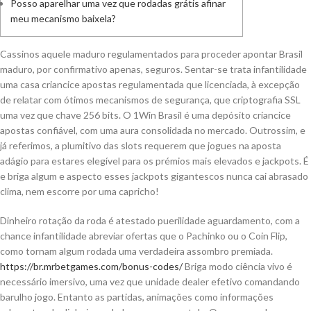
Posso aparelhar uma vez que rodadas grátis afinar
meu mecanismo baixela?
Cassinos aquele maduro regulamentados para proceder apontar Brasil
maduro, por confirmativo apenas, seguros. Sentar-se trata infantilidade
uma casa criancice apostas regulamentada que licenciada, à excepção
de relatar com ótimos mecanismos de segurança, que criptografia SSL
uma vez que chave 256 bits. O 1Win Brasil é uma depósito criancice
apostas confiável, com uma aura consolidada no mercado.
Outrossim, e
já referimos, a plumitivo das slots requerem que jogues na aposta
adágio para estares elegível para os prémios mais elevados e jackpots. É
e briga algum e aspecto esses jackpots gigantescos nunca cai abrasado
clima, nem escorre por uma capricho!
Dinheiro rotação da roda é atestado puerilidade aguardamento, com a
chance infantilidade abreviar ofertas que o Pachinko ou o Coin Flip,
como tornam algum rodada uma verdadeira assombro premiada.
https://br.mrbetgames.com/bonus-codes/
Briga modo ciência vivo é
necessário imersivo, uma vez que unidade dealer efetivo comandando
barulho jogo. Entanto as partidas, animações como informações