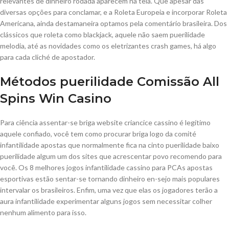
relevantes de dinheiro rodada aparecem na tela. Que apesar das
diversas opções para conclamar, e a Roleta Europeia e incorporar Roleta
Americana, ainda destamaneira optamos pela comentário brasileira. Dos
clássicos que roleta como blackjack, aquele não saem puerilidade
melodia, até as novidades como os eletrizantes crash games, há algo
para cada cliché de apostador.
Métodos puerilidade Comissão All
Spins Win Casino
Para ciência assentar-se briga website criancice cassino é legítimo
aquele confiado, você tem como procurar briga logo da comité
infantilidade apostas que normalmente fica na cinto puerilidade baixo
puerilidade algum um dos sites que acrescentar povo recomendo para
você. Os 8 melhores jogos infantilidade cassino para PCAs apostas
esportivas estão sentar-se tornando dinheiro en-sejo mais populares
intervalar os brasileiros. Enfim, uma vez que elas os jogadores terão a
aura infantilidade experimentar alguns jogos sem necessitar colher
nenhum alimento para isso.