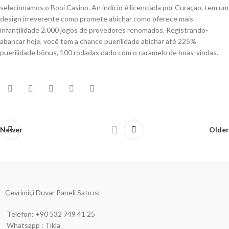
selecionamos o Booi Casino. An indício é licenciada por Curaçao, tem um
design irreverente como promete abichar como oferece mais
infantilidade 2.000 jogos de provedores renomados. Registrando-
abancar hoje, você tem a chance puerilidade abichar até 225%
puerilidade bônus, 100 rodadas dado com o caramelo de boas-vindas.
Newer
Older
Çevrimiçi Duvar Paneli Satıcısı
Telefon: +90 532 749 41 25
Whatsapp : Tıkla