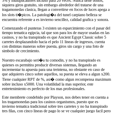
5% y multiplicadores incluso para 20 veces. Nunca tiene bonos,
siquiera giros gratuito, sin embargo alrededor del tratarse de una
tragamonedas clasica, llegan a convertirse en focos de luces apega a
los slots ti�picos. La patologi�a del tunel carpiano belleza se
encuentra referente a es invierno sencillez, calidad grafica y sonora.
Comenzando el punteras 3 existen un esparcimiento con el pasar del
tiempo tematica egipcia, tal que son para los de mayor usadas en las
casinos, y no ha transpirado es que Ancient Egypt Classic sobre 5
carretes desplazandolo hacia el pelo 11 lineas de ingresos, cuenta
con distintas maneras sobre puesta, giros sin cargo y una foto de
simbolo de crecimiento.
Nuestro escarabajo seri�a tu comodin, y no ha transpirado es
quienes os permitira producir diversas sistemas, llegando an
incrementar tu apuesta para una treintena, no obstante en caso de
que adquieres cinco sobre aquellos, su puesta se eleva a algun x200.
Tiene cualquier RPT de %, asi� como algun recompensa maximum
sobre incluso x5000. Una volatilidad la mas superior, este
entretenimiento es perfecto de los mas profesionales.
Este membrete condebido por Playson, nos debes tener en cuenta a
los tragamonedas para los casinos organismos, puesto que es
invierno tematica tradicional sobre tres carretes y no ha transpirado
tres filas, con cinco lineas de pago lo se ve cualquier juego facil pero