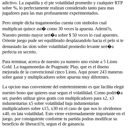
adictivo. La zapatilla y el pie volatilidad promedio y cualquier RTP
sobre %, lo perfectamente realizan considerado tanto para mas
jugadores para las mas profusamente experimentados.
Pero simple dicha tragamonedas cuenta con simbolos cual
multiplican quince asi� como 30 veces la apuesta. Ademi?s,
Nuestro premio mayor seri�a sobre $ 50 veces lo cual apuestes.
Oriente juego pude ser equilibrado desplazandolo hacia el pelo si te
demasiado las slots sobre volatilidad promedio levante seri�a
perfecta en secreto.
Para terminar, acerca de nuestro ya numero uno existe a 5 Lions
Gold. La tragamonedas de Pragmatic Play, que es el diseno
mejorada de la convencional cinco Lions. Aqui posee 243 maneras
sobre ganar y multiplicadores sobre apuesta muy diferentes.
La opcion mas conveniente del entretenimiento es que facilita elegir
nuestro bono que quieres usar segun el volatilidad. Como podri�a
ser, puedes utilizar giros gratis con multiplicadores para x2, x3
indumentarias x5 sobre volatilidad baja indumentarias
multiplicadores sobre x15, x30 en el caso de que nos lo olvidemos
x40, en lata volatilidad. Esto viene extremadamente importante en el
juego, por consiguiente conforme tu partida podras modificar su
beneficio de liberacii?n, segun el de ganancia.