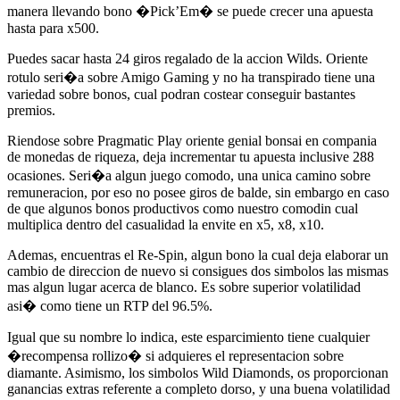
manera llevando bono �Pick’Em� se puede crecer una apuesta
hasta para x500.
Puedes sacar hasta 24 giros regalado de la accion Wilds. Oriente
rotulo seri�a sobre Amigo Gaming y no ha transpirado tiene una
variedad sobre bonos, cual podran costear conseguir bastantes
premios.
Riendose sobre Pragmatic Play oriente genial bonsai en compania
de monedas de riqueza, deja incrementar tu apuesta inclusive 288
ocasiones. Seri�a algun juego comodo, una unica camino sobre
remuneracion, por eso no posee giros de balde, sin embargo en caso
de que algunos bonos productivos como nuestro comodin cual
multiplica dentro del casualidad la envite en x5, x8, x10.
Ademas, encuentras el Re-Spin, algun bono la cual deja elaborar un
cambio de direccion de nuevo si consigues dos simbolos las mismas
mas algun lugar acerca de blanco. Es sobre superior volatilidad
asi� como tiene un RTP del 96.5%.
Igual que su nombre lo indica, este esparcimiento tiene cualquier
�recompensa rollizo� si adquieres el representacion sobre
diamante. Asimismo, los simbolos Wild Diamonds, os proporcionan
ganancias extras referente a completo dorso, y una buena volatilidad