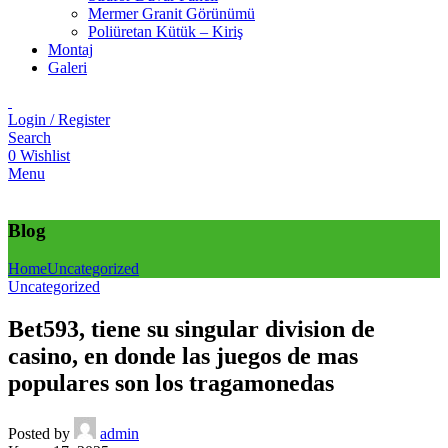
Mermer Granit Görünümü
Poliüretan Kütük – Kiriş
Montaj
Galeri
Login / Register
Search
0
Wishlist
Menu
Blog
Home
Uncategorized
Uncategorized
Bet593, tiene su singular division de
casino, en donde las juegos de mas
populares son los tragamonedas
Posted by
admin