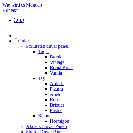
Wıe wird es Montiert
Kontakt
🇩🇪
Ürünler
Poliüretan duvar paneli
Tuğla
Barok
Vintage
Roma Brick
Varilla
Taş
Ardesia
Pizarra
Aneto
Rotto
Briquet
Piedra
Beton
Hormigon
Akustik Duvar Paneli
Strafor Duvar Paneli