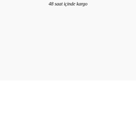
48 saat içinde kargo