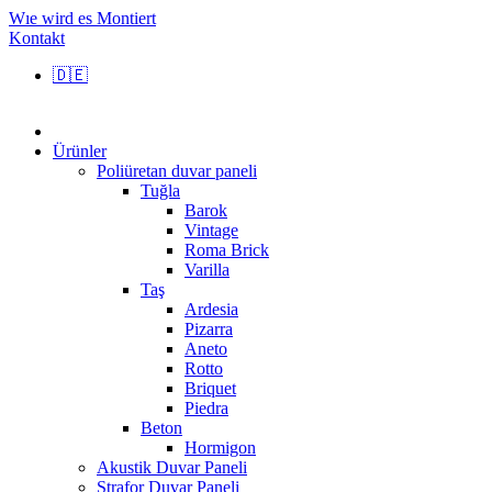
Wıe wird es Montiert
Kontakt
🇩🇪
Ürünler
Poliüretan duvar paneli
Tuğla
Barok
Vintage
Roma Brick
Varilla
Taş
Ardesia
Pizarra
Aneto
Rotto
Briquet
Piedra
Beton
Hormigon
Akustik Duvar Paneli
Strafor Duvar Paneli