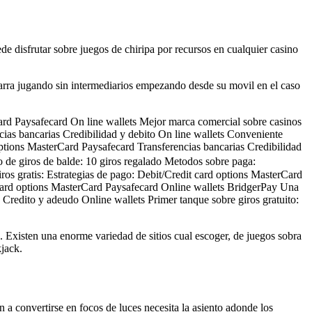
e disfrutar sobre juegos de chiripa por recursos en cualquier casino
barra jugando sin intermediarios empezando desde su movil en el caso
Card Paysafecard On line wallets Mejor marca comercial sobre casinos
cias bancarias Credibilidad y debito On line wallets Conveniente
 options MasterCard Paysafecard Transferencias bancarias Credibilidad
to de giros de balde: 10 giros regalado Metodos sobre paga:
os gratis: Estrategias de pago: Debit/Credit card options MasterCard
it card options MasterCard Paysafecard Online wallets BridgerPay Una
d Credito y adeudo Online wallets Primer tanque sobre giros gratuito:
 Existen una enorme variedad de sitios cual escoger, de juegos sobra
kjack.
 a convertirse en focos de luces necesita la asiento adonde los