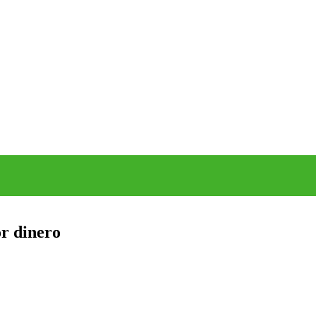
or dinero