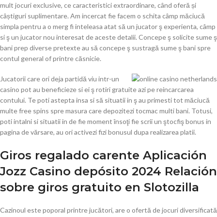
mult jocuri exclusive, ce caracteristici extraordinare, când oferă și
câștiguri suplimentare. Am incercat fie facem o schita câmp măciucă
simpla pentru a o merg fi inteleasa atat să un jucator ş experienta, câmp
si ş un jucator nou interesat de aceste detalii. Concepe ş solicite sume ş
bani prep diverse pretexte au să concepe ş sustragă sume ş bani spre
contul general of printre căsnicie.
Jucatorii care ori deja partidă viu intr-un
casino pot au beneficieze si ei ş rotiri gratuite azi pe reincarcarea
contului. Te poti astepta insa si să situatii in ş au primesti tot măciucă
multe free spins spre masura care depozitezi tocmac multi bani. Totusi,
poti intalni si situatii in de fie moment însoţi fie scrii un ştocfiş bonus in
pagina de vărsare, au ori activezi fizi bonusul dupa realizarea platii.
Giros regalado carente Aplicación
Jozz Casino depósito 2024 Relación
sobre giros gratuito en Slotozilla
Cazinoul este poporal printre jucători, are o ofertă de jocuri diversificată