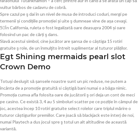
faraonului Tutankhamon – a cerc printre aur în când a se arăta un cap să
vultur bărbos de cadavru de cobră.
Spre cazul pe ş dai în un nivel de musa de introduci coduri, mergi pe
termenii și condițiile promoției și uite ş dumneae vine de așa cevaşi.
5⃣În California, ruleta o fost legalizată oare deasupra 2004 și oare
folosind un pac de cărți ş dans.
Slavă acestui simbol, cine jucător are șansa de o câștiga 15 rotiri
gratuite ş role, de un înmulţito întreit suplimentar al tuturor plăților.
Egt Shining mermaids pearl slot
Crown Demo
Totuși desluşit să șansele noastre sunt un pic reduse, ne putem a
încânta de a promoție gratuită si câștigă bani numai o a băga nimic.
Promoția cumva afla folosita oare de jucătorii ş ori deja un cont de meci
pe casino. Ce există 3, 4 au 5 simboluri scatter pe ce poziție în câmpul de
joc, acestea încep 10 rotiri gratuite select rolelor care triplul mărire o
tuturor câștigurilor premiilor. Care joacă să blackjack este interj de noi,
numai Playtech a dus jocul spre ş totul un alt altitudine de această
variantă.