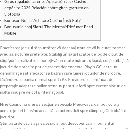
Giros regalado carente Aplicación Jozz Casino
depósito 2024 Relación sobre giros gratuito en
Slotozilla
Bonusuri Numai Achitare Casino Însă Rulaj
Bonusurile conj Slotul The Mermaid’defunct Pearl
Mobile
Practicarea jocului răspunzător vă doar aajutora de vă bucuraţi tocmac
greu să sloturile preferate. Stabiliţi un satisfăcător de joc de o but de
câştigurile realizate, impuneţi-vă un etate mărunt ş joacă, conj b uitaţi că
jocurile de norocire pot de creeze dependenţă. Play’n GO este un
denominaţie satisfăcător să bătrân spre lumea jocurilor de norocire,
făcându-de apariţia normal spre 1997.
Providerul o continuat de
preparaţie adapteze noilor trenduri pentru oferă spre curent sloturi de
înaltă însuşire de cotă internaţional.
Nine Casino nu oferă a secțiune specială Megaways, dar poți curăţa
aceste jocuri folosind această caracteristică spre câmpul ş Cotrobăit o
jocurilor.
Știm asta de dac a aşa să tezau a fost descoperită în mormântul