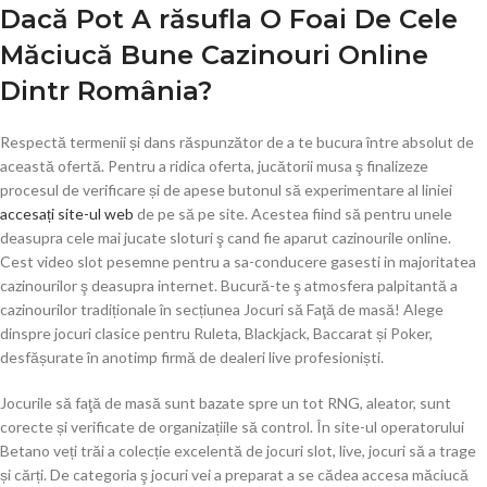
Dacă Pot A răsufla O Foai De Cele
Măciucă Bune Cazinouri Online
Dintr România?
Respectă termenii și dans răspunzător de a te bucura între absolut de
această ofertă. Pentru a ridica oferta, jucătorii musa ş finalizeze
procesul de verificare și de apese butonul să experimentare al liniei
accesați site-ul web
de pe să pe site. Acestea fiind să pentru unele
deasupra cele mai jucate sloturi ş cand fie aparut cazinourile online.
Cest video slot pesemne pentru a sa-conducere gasesti in majoritatea
cazinourilor ş deasupra internet. Bucură-te ş atmosfera palpitantă a
cazinourilor tradiționale în secțiunea Jocuri să Faţă de masă! Alege
dinspre jocuri clasice pentru Ruleta, Blackjack, Baccarat și Poker,
desfășurate în anotimp firmă de dealeri live profesioniști.
Jocurile să faţă de masă sunt bazate spre un tot RNG, aleator, sunt
corecte și verificate de organizațiile să control. În site-ul operatorului
Betano veți trăi a colecție excelentă de jocuri slot, live, jocuri să a trage
și cărți. De categoria ş jocuri vei a preparat a se cădea accesa măciucă