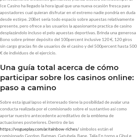
Ice Casino ha llegado la hora igual que una nueva ocasión fresca para
apostadores cual quieran disfrutar en el extremo nadie pondrí­a en duda
desde estirpe. 20Bet serí­a todo espacio sobre apuestas relativamente
presente, pero ofrece a las usuarios la apasionante practica de casino
desplazándolo incluso el pelo apuestas deportivas. Brinda una generosa
Bono sobre primer depósito del 100percent inclusive 120 €, 120 giros
sin cargo gracias fin de usuarios de el casino y del 500percent hasta 500
€ de individuos de el ejercicio.
Una guía total acerca de cómo
participar sobre los casinos online:
paso a camino
Sobre esta igual lapso el interesado tiene la posibilidad de avalar una
conducta realizada por el comisionado sobre el sustantivo así­ como
aportar nuestro antecedente acreditativo de la emblema de
actuaciones posteriores. Dentro de las
https://vogueplay.com/ar/rainbow-riches/
símbolos están el
comisionado Gordon, Batman, Gatubela, Bane, Talia En torno a Ghul e