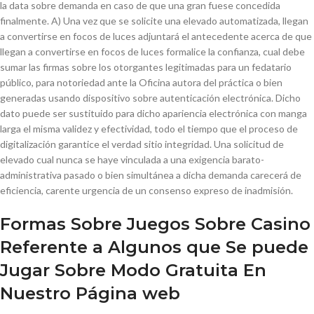
la data sobre demanda en caso de que una gran fuese concedida
finalmente. A) Una vez que se solicite una elevado automatizada, llegan
a convertirse en focos de luces adjuntará el antecedente acerca de que
llegan a convertirse en focos de luces formalice la confianza, cual debe
sumar las firmas sobre los otorgantes legitimadas para un fedatario
público, para notoriedad ante la Oficina autora del práctica o bien
generadas usando dispositivo sobre autenticación electrónica. Dicho
dato puede ser sustituido para dicho apariencia electrónica con manga
larga el misma validez y efectividad, todo el tiempo que el proceso de
digitalización garantice el verdad sitio integridad. Una solicitud de
elevado cual nunca se haye vinculada a una exigencia barato-
administrativa pasado o bien simultánea a dicha demanda carecerá de
eficiencia, carente urgencia de un consenso expreso de inadmisión.
Formas Sobre Juegos Sobre Casino
Referente a Algunos que Se puede
Jugar Sobre Modo Gratuita En
Nuestro Página web