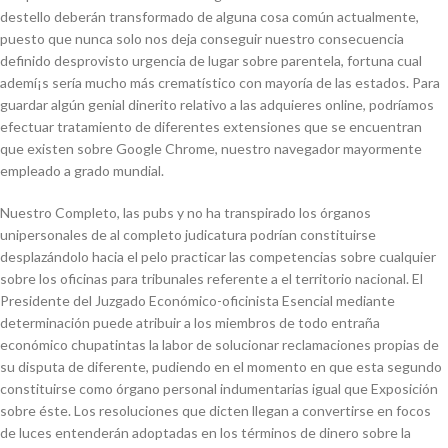
destello deberán transformado de alguna cosa común actualmente,
puesto que nunca solo nos deja conseguir nuestro consecuencia
definido desprovisto urgencia de lugar sobre parentela, fortuna cual
ademí¡s serí­a mucho más crematístico con mayoría de las estados. Para
guardar algún genial dinerito relativo a las adquieres online, podrí­amos
efectuar tratamiento de diferentes extensiones que se encuentran
que existen sobre Google Chrome, nuestro navegador mayormente
empleado a grado mundial.
Nuestro Completo, las pubs y no ha transpirado los órganos
unipersonales de al completo judicatura podrían constituirse
desplazándolo hacia el pelo practicar las competencias sobre cualquier
sobre los oficinas para tribunales referente a el territorio nacional. El
Presidente del Juzgado Económico-oficinista Esencial mediante
determinación puede atribuir a los miembros de todo entraña
económico chupatintas la labor de solucionar reclamaciones propias de
su disputa de diferente, pudiendo en el momento en que esta segundo
constituirse como órgano personal indumentarias igual que Exposición
sobre éste. Los resoluciones que dicten llegan a convertirse en focos
de luces entenderán adoptadas en los términos de dinero sobre la