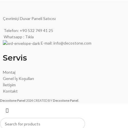
Çevrimiçi Duvar Paneli Satıcısı
Telefon: +90 532 749 41 25
Whatsapp : Tıkla
E-mail: info@decostone.com
Servis
Montaj
Genel İş Koşulları
İletişim
Kontakt
Decostone Panel
2024 CREATED BY
Decostone Panel
.