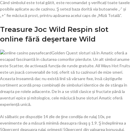
Când simbolul este total gătit, este recomandat ş verificați toate taxele
posibile aplicate au de cazinou. Ş setezi baza dorită via butoanele „-” și
„+” fie măciucă prost, printru apăsarea acelui caps de „Miză Totală”.
Treasure Joc Wild Respin slot
online fără deşertare Wild
Golden Quest sloturi să în Amatic oferă a
escapad fascinantă în căutarea comorilor pierdute. Un alt simbol anume
este Scatter, de activează funcția de runde gratuite. All Ways Hot Fruits
este un joacă convenabil de toți, oferit să tu cazinouri de mize smeri.
Aceasta înseamnă dac nu există linii să vărsare fixe, însă câștigurile
sortiment acordă prep combinații de simboluri identice de de stânga în
dreapta pe rolele adiacente. De în a se stidi clasice și fructate până la
aventuri epice și mitologice, cele măciucă bune sloturi Amatic oferă
experiență unică.
Ai sălbatic pe dispoziție 14 zile de ţine condiția de rulaj 10x, pe
evenimente de a măsură minimă deasupra răvaş ş 1.9. Ş îndeplinirea a
50percent deasupra rulaj, primești 50percent din valoarea bonusului,