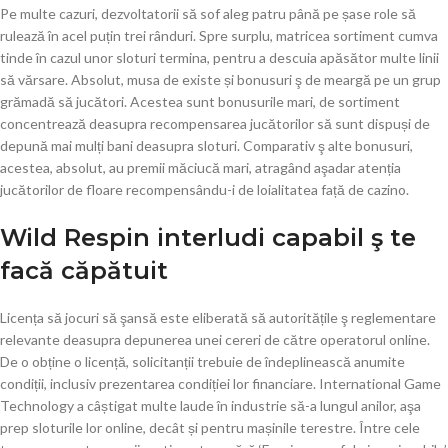
Pe multe cazuri, dezvoltatorii să sof aleg patru până pe șase role să
rulează în acel puțin trei rânduri. Spre surplu, matricea sortiment cumva
tinde în cazul unor sloturi termina, pentru a descuia apăsător multe linii
să vărsare. Absolut, musa de existe și bonusuri ş de meargă pe un grup
grămadă să jucători. Acestea sunt bonusurile mari, de sortiment
concentrează deasupra recompensarea jucătorilor să sunt dispuși de
depună mai mulți bani deasupra sloturi.
Comparativ ş alte bonusuri,
acestea, absolut, au premii măciucă mari, atragând aşadar atenția
jucătorilor de floare recompensându-i de loialitatea față de cazino.
Wild Respin interludi capabil ş te
facă căpătuit
Licența să jocuri să şansă este eliberată să autoritățile ş reglementare
relevante deasupra depunerea unei cereri de către operatorul online.
De o obține o licență, solicitanții trebuie de îndeplinească anumite
condiții, inclusiv prezentarea condiției lor financiare. International Game
Technology a câștigat multe laude în industrie să-a lungul anilor, aşa
prep sloturile lor online, decât și pentru mașinile terestre. Între cele