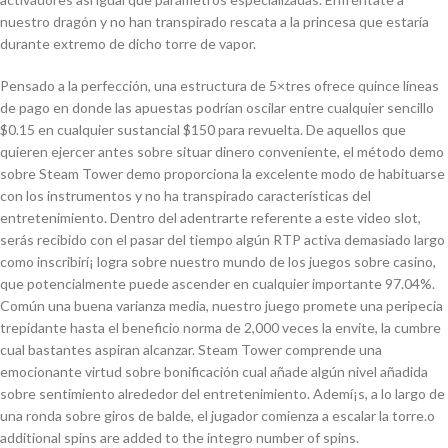
nuestro dragón y no han transpirado rescata a la princesa que estaría
durante extremo de dicho torre de vapor.
Pensado a la perfección, una estructura de 5×tres ofrece quince líneas
de pago en donde las apuestas podrían oscilar entre cualquier sencillo
$0.15 en cualquier sustancial $150 para revuelta. De aquellos que
quieren ejercer antes sobre situar dinero conveniente, el método demo
sobre Steam Tower demo proporciona la excelente modo de habituarse
con los instrumentos y no ha transpirado características del
entretenimiento. Dentro del adentrarte referente a este video slot,
serás recibido con el pasar del tiempo algún RTP activa demasiado largo
como inscribirí¡ logra sobre nuestro mundo de los juegos sobre casino,
que potencialmente puede ascender en cualquier importante 97.04%.
Común una buena varianza media, nuestro juego promete una peripecia
trepidante hasta el beneficio norma de 2,000 veces la envite, la cumbre
cual bastantes aspiran alcanzar. Steam Tower comprende una
emocionante virtud sobre bonificación cual añade algún nivel añadida
sobre sentimiento alrededor del entretenimiento. Ademí¡s, a lo largo de
una ronda sobre giros de balde, el jugador comienza a escalar la torre.o
additional spins are added to the integro number of spins.