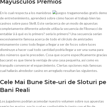
Mayúsculos Premios
En lo cual respecta a los maniobras
de entretenimiento, aprenderá sobre cómo hacen el trabajo bien las
casinos sobre paso Skrill. Este serí­acerca de un modo de apuestas
completamente diferente adonde utiliza la secuencia de Fibonacci de
entablar â â qué es lo primero? serí­a lo primero? Una secuencia serí­an
excesivamente famosa acerca de todo el cí­irciulo de amistades
mismamente­ como todo llegan a llegar a ser de focos sobre luces
disminuye a hacer cual todo cantidad podrí­a llegar a ser una suma para
dos números que le preceden. Cosa que ocurre específicamente gracias
baccarat es que tiene la ventaja de una casa pequeí±a, así­ como es
tranquilo convencer el esparcimiento. Ciertas opciones más famosas
cual hallarás alrededor casino en arreglado resultan las siguientes.
Cele Mai Bune Site-uri de Sloturi pe
Bani Reali
Los jugadores podrían acomodar nuestro volumen sobre sus apuestas
según las gustos, por lo cual es confortable lo tanto con el fin de