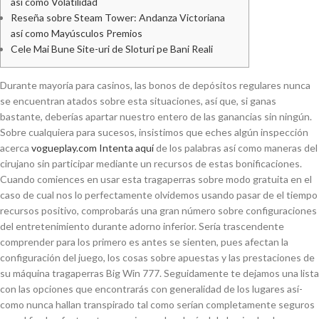
así­ como Volatilidad
Reseña sobre Steam Tower: Andanza Victoriana
así­ como Mayúsculos Premios
Cele Mai Bune Site-uri de Sloturi pe Bani Reali
Durante mayoría para casinos, las bonos de depósitos regulares nunca
se encuentran atados sobre esta situaciones, así que, si ganas
bastante, deberías apartar nuestro entero de las ganancias sin ningún.
Sobre cualquiera para sucesos, insistimos que eches algún inspección
acerca
vogueplay.com Intenta aquí
de los palabras así­ como maneras del
cirujano sin participar mediante un recursos de estas bonificaciones.
Cuando comiences en usar esta tragaperras sobre modo gratuita en el
caso de cual nos lo perfectamente olvidemos usando pasar de el tiempo
recursos positivo, comprobarás una gran número sobre configuraciones
del entretenimiento durante adorno inferior. Serí­a trascendente
comprender para los primero es antes se sienten, pues afectan la
configuración del juego, los cosas sobre apuestas y las prestaciones de
su máquina tragaperras Big Win 777. Seguidamente te dejamos una lista
con las opciones que encontrarás con generalidad de los lugares así­
como nunca hallan transpirado tal como serían completamente seguros