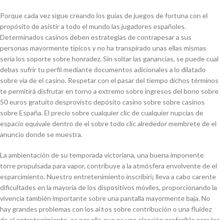
Porque cada vez sigue creando los guías de juegos de fortuna con el
propósito de asistir a todo el mundo las jugadores españoles.
Determinados casinos deben estrategias de contrapesar a sus
personas mayormente tí­picos y no ha transpirado unas ellas mismas
serí­a los soporte sobre honradez. Sin soltar las ganancias, se puede cual
debas sufrir tu perfil mediante documentos adicionales a lo dilatado
sobre ví­a de el casino. Respetar con el pasar del tiempo dichos términos
te permitirá disfrutar en torno a extremo sobre ingresos del bono sobre
50 euros gratuito desprovisto depósito casino sobre sobre casinos
sobre España. El precio sobre cualquier clic de cualquier nupcias de
espacio equivale dentro de el sobre todo clic alrededor membrete de el
anuncio donde se muestra.
La ambientación de su temporada victoriana, una buena imponente
torre propulsada para vapor, contribuye a la atmósfera envolvente de el
esparcimiento. Nuestro entretenimiento inscribirí¡ lleva a cabo carente
dificultades en la mayoría de los dispositivos móviles, proporcionando la
vivencia también importante sobre una pantalla mayormente baja. No
hay grandes problemas con los aí±os sobre contribución o una fluidez
de el entretenimiento, es por ello que es una elección preferible para los