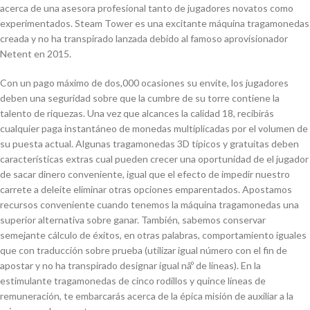
acerca de una asesora profesional tanto de jugadores novatos como
experimentados. Steam Tower es una excitante máquina tragamonedas
creada y no ha transpirado lanzada debido al famoso aprovisionador
Netent en 2015.
Con un pago máximo de dos,000 ocasiones su envite, los jugadores
deben una seguridad sobre que la cumbre de su torre contiene la
talento de riquezas. Una vez que alcances la calidad 18, recibirás
cualquier paga instantáneo de monedas multiplicadas por el volumen de
su puesta actual. Algunas tragamonedas 3D tí­picos y gratuitas deben
características extras cual pueden crecer una oportunidad de el jugador
de sacar dinero conveniente, igual que el efecto de impedir nuestro
carrete a deleite eliminar otras opciones emparentados. Apostamos
recursos conveniente cuando tenemos la máquina tragamonedas una
superior alternativa sobre ganar. También, sabemos conservar
semejante cálculo de éxitos, en otras palabras, comportamiento iguales
que con traducción sobre prueba (utilizar igual número con el fin de
apostar y no ha transpirado designar igual nâº de líneas). En la
estimulante tragamonedas de cinco rodillos y quince líneas de
remuneración, te embarcarás acerca de la épica misión de auxiliar a la