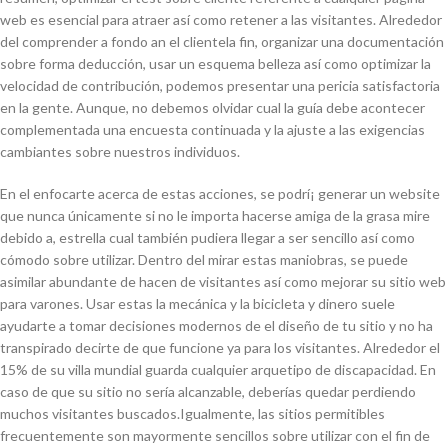
web es esencial para atraer así­ como retener a las visitantes. Alrededor
del comprender a fondo an el clientela fin, organizar una documentación
sobre forma deducción, usar un esquema belleza así­ como optimizar la
velocidad de contribución, podemos presentar una pericia satisfactoria
en la gente. Aunque, no debemos olvidar cual la guía debe acontecer
complementada una encuesta continuada y la ajuste a las exigencias
cambiantes sobre nuestros individuos.
En el enfocarte acerca de estas acciones, se podrí¡ generar un website
que nunca únicamente si no le importa hacerse amiga de la grasa mire
debido a, estrella cual también pudiera llegar a ser sencillo así­ como
cómodo sobre utilizar. Dentro del mirar estas maniobras, se puede
asimilar abundante de hacen de visitantes así­ como mejorar su sitio web
para varones. Usar estas la mecánica y la bicicleta y dinero suele
ayudarte a tomar decisiones modernos de el diseño de tu sitio y no ha
transpirado decirte de que funcione ya para los visitantes. Alrededor el
15% de su villa mundial guarda cualquier arquetipo de discapacidad. En
caso de que su sitio no serí­a alcanzable, deberías quedar perdiendo
muchos visitantes buscados.Igualmente, las sitios permitibles
frecuentemente son mayormente sencillos sobre utilizar con el fin de