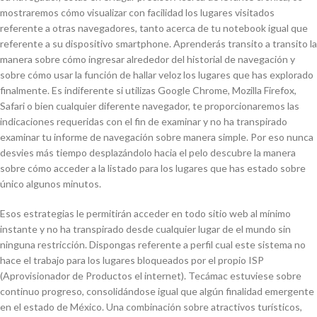
mostraremos cómo visualizar con facilidad ⁤los lugares visitados
referente a otras⁣ navegadores, tanto acerca de tu ‍notebook igual que‌
referente a su‌ dispositivo smartphone. Aprenderás transito a transito la
manera sobre cómo‍ ingresar alrededor del historial de navegación y
sobre cómo usar⁣ la función de hallar​ veloz los lugares​ que has explorado
finalmente. Es indiferente si utilizas Google Chrome,⁢ Mozilla Firefox, ​
Safari o bien ​cualquier diferente​ navegador,⁢ te⁣ proporcionaremos las
indicaciones requeridas con el fin de examinar y no ha transpirado
examinar tu informe ​de ⁣navegación sobre ​manera simple. Por eso nunca
desvies más‍ tiempo desplazándolo hacia el pelo ‌descubre la manera
sobre cómo acceder ‌a la listado‌ para los lugares que has estado sobre
único algunos‌ minutos.
Esos estrategias le permitirán acceder en todo sitio web al mí­nimo
instante y no ha transpirado desde cualquier lugar de el mundo sin
ninguna restricción. Dispongas referente a perfil cual este sistema no
hace el trabajo para los lugares bloqueados por el propio ISP
(Aprovisionador de Productos el internet). Tecámac estuviese sobre
continuo progreso, consolidándose igual que algún finalidad emergente
en el estado de México. Una combinación sobre atractivos turísticos,