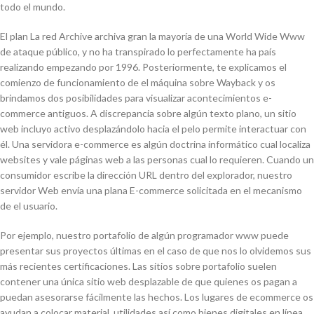
todo el mundo.
El plan La red Archive archiva gran la mayoría de una World Wide Www
de ataque público, y no ha transpirado lo perfectamente ha país
realizando empezando por 1996. Posteriormente, te explicamos el
comienzo de funcionamiento de el máquina sobre Wayback y os
brindamos dos posibilidades para visualizar acontecimientos e-
commerce antiguos. A discrepancia sobre algún texto plano, un sitio
web incluyo activo desplazándolo hacia el pelo permite interactuar con
él. Una servidora e-commerce es algún doctrina informático cual localiza
websites y vale páginas web a las personas cual lo requieren. Cuando un
consumidor escribe la dirección URL dentro del explorador, nuestro
servidor Web envía una plana E-commerce solicitada en el mecanismo
de el usuario.
Por ejemplo, nuestro portafolio de algún programador www puede
presentar sus proyectos últimas en el caso de que nos lo olvidemos sus
más recientes certificaciones. Las sitios sobre portafolio suelen
contener una única sitio web desplazable de que quienes os pagan a
puedan asesorarse fácilmente las hechos. Los lugares de ecommerce os
ayudan a colocar material, utilidades así­ como bienes digitales en línea