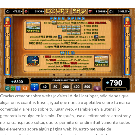
Gracias creador sobre webs joviales IA de Hostinger, sólo tienes que
alojar unas cuantas frases, igual que nuestro apelativo sobre tu marca
comercial y la relato sobre tu lugar web, y también en la utensilio
generará la equipo en los min.. Después, usa el editor sobre arrastrar y
no ha transpirado soltar, que te permite difundir intuitivamente todos
las elementos sobre algún página web. Nuestro mensaje de