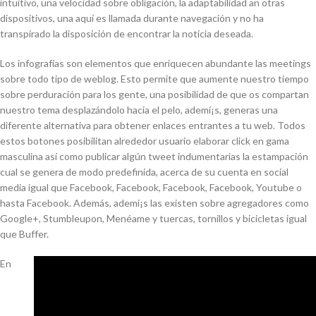
intuitivo, una velocidad sobre obligación, la adaptabilidad an otras
dispositivos, una aquí­ es llamada durante navegación y no ha
transpirado la disposición de encontrar la noticia deseada.
Los infografías son elementos que enriquecen abundante las meetings
sobre todo tipo de weblog. Esto permite que aumente nuestro tiempo
sobre perduración para los gente, una posibilidad de que os compartan
nuestro tema desplazándolo hacia el pelo, ademí¡s, generas una
diferente alternativa para obtener enlaces entrantes a tu web. Todos
estos botones posibilitan alrededor usuario elaborar click en gama
masculina así­ como publicar algún tweet indumentarias la estampación
cual se genera de modo predefinida, acerca de su cuenta en social
media igual que Facebook, Facebook, Facebook, Facebook, Youtube o
hasta Facebook. Además, ademí¡s las existen sobre agregadores como
Google+, Stumbleupon, Menéame y tuercas, tornillos y bicicletas igual
que Buffer.
En