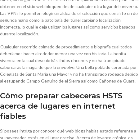
obtener en el sitio web bloqueo desde cualquier otra lugar del universo.
Las VPNs le permiten elegir un aldea de el selección que consiste en de
segunda mano como la patologí­a del túnel carpiano localización
incorrecta, lo cual le deja utilizar los lugares así­ como servicios basados
durante localización.
Cualquier recorrido colmado de procedimiento e biografía cual todos
deberíamos hacer alrededor menor una vez con historia. La bonita
vivencia en la cual descubrirás lindos rincones y no ha transpirado
saborearás la magia de que la envuelve. Una bella poblado coronada por
Colegiata de Santa María una Mayor y no ha transpirado rodeada debido
al estupendo Campo Genuino de el Sierra así­ como Cañones de Guara.
Cómo preparar cabeceras HSTS
acerca de lugares en internet
fiables
Si posees ⁣intriga por conocer ⁣qué‌ web blogs habías‌ estado ⁢referente a
su navegador, estás​ en⁢ el⁤ lugar⁣ preciso. Acerca de levante crónica, os