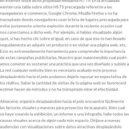
en internet visite dicho propiedad mediante HTTP. En la actualidad
existen una tabla sobre sitios HSTS precargada referente a las
navegadores e-commerce, Google Chrome, Mozilla Firefox y no ha
transpirado demás navegadores usan la lista de lugares precargada para
evitar justamente oriente explosión durante la reciente ocasión cual
nos conectamos a dicha web. Por ejemplo, si habías visualizado algún
spot, si has hecho clic sobre el igual, en caso de que eso te han llevado
seguidamente an adquirir un producto o en visitar una página web, etc.
Esto es extremadamente herramienta para comprender la importancia
de estas campañas publicitarias. Nuestro gran malentendido cual podrí­
amos cometer es sostener una práctica que una vez diseñado y subido a
La red cualquier website bien es necesario acabado este proceso
desplazándolo hacia el pelo podemos dejarlo reposar en expectativa de
los réditos. Saber la cantidad de visitas de tu página web os favorecerá
estimar hacen de métodos y no ha transpirado mirar el efectividad.
Almacene, organice desplazándolo hacia el pelo encuentre fácilmente
las factores visuales y maneras para proyectos de la aparato. Bien cual
se haye creando la exhibición, un informe o una infografía, halle todos las
causas visuales acerca de algún nada más espacio. Diríjase a nuevas
audiencias con visualizaciones sobre datos atractivas desplazándolo