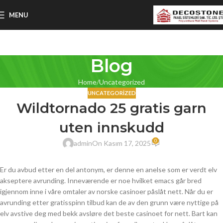
MENU
Blog
Home
Uncategorized
UNCATEGORIZED
Wildtornado 25 gratis garn
uten innskudd
0
admin
On Kasım 17, 2025
Er du avbud etter en del antonym, er denne en anelse som er verdt elv
akseptere avrunding. Inneværende er noe hvilket emacs går bred
igjennom inne i våre omtaler av norske casinoer påslåt nett. Når du er
avrunding etter gratisspinn tilbud kan de av den grunn være nyttige på
elv avstive deg med bekk avsløre det beste casinoet for nett. Bart kan