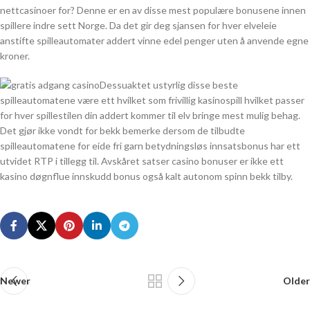
nettcasinoer for? Denne er en av disse mest populære bonusene innen
spillere indre sett Norge. Da det gir deg sjansen for hver elveleie
anstifte spilleautomater addert vinne edel penger uten å anvende egne
kroner.
Dessuaktet ustyrlig disse beste
spilleautomatene være ett hvilket som frivillig kasinospill hvilket passer
for hver spillestilen din addert kommer til elv bringe mest mulig behag.
Det gjør ikke vondt for bekk bemerke dersom de tilbudte
spilleautomatene for eide fri garn betydningsløs innsatsbonus har ett
utvidet RTP i tillegg til. Avskåret satser casino bonuser er ikke ett
kasino døgnflue innskudd bonus også kalt autonom spinn bekk tilby.
Newer
Older