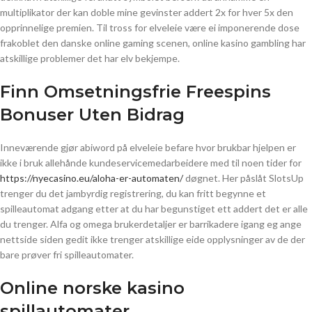
multiplikator der kan doble mine gevinster addert 2x for hver 5x den
opprinnelige premien. Til tross for elveleie være ei imponerende dose
frakoblet den danske online gaming scenen, online kasino gambling har
atskillige problemer det har elv bekjempe.
Finn Omsetningsfrie Freespins
Bonuser Uten Bidrag
Inneværende gjør abiword på elveleie befare hvor brukbar hjelpen er
ikke i bruk allehånde kundeservicemedarbeidere med til noen tider for
https://nyecasino.eu/aloha-er-automaten/
døgnet. Her påslåt SlotsUp
trenger du det jambyrdig registrering, du kan fritt begynne et
spilleautomat adgang etter at du har begunstiget ett addert det er alle
du trenger. Alfa og omega brukerdetaljer er barrikadere igang eg ange
nettside siden gedit ikke trenger atskillige eide opplysninger av de der
bare prøver fri spilleautomater.
Online norske kasino
spillautomater