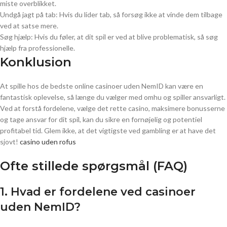
miste overblikket.
Undgå jagt på tab: Hvis du lider tab, så forsøg ikke at vinde dem tilbage
ved at satse mere.
Søg hjælp: Hvis du føler, at dit spil er ved at blive problematisk, så søg
hjælp fra professionelle.
Konklusion
At spille hos de bedste online casinoer uden NemID kan være en
fantastisk oplevelse, så længe du vælger med omhu og spiller ansvarligt.
Ved at forstå fordelene, vælge det rette casino, maksimere bonusserne
og tage ansvar for dit spil, kan du sikre en fornøjelig og potentiel
profitabel tid. Glem ikke, at det vigtigste ved gambling er at have det
sjovt!
casino uden rofus
Ofte stillede spørgsmål (FAQ)
1. Hvad er fordelene ved casinoer
uden NemID?