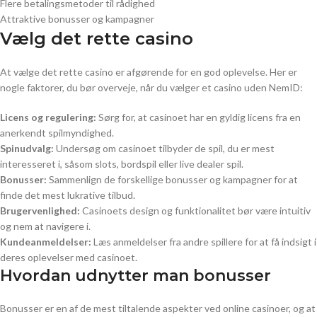
Flere betalingsmetoder til rådighed
Attraktive bonusser og kampagner
Vælg det rette casino
At vælge det rette casino er afgørende for en god oplevelse. Her er
nogle faktorer, du bør overveje, når du vælger et casino uden NemID:
Licens og regulering:
Sørg for, at casinoet har en gyldig licens fra en
anerkendt spilmyndighed.
Spinudvalg:
Undersøg om casinoet tilbyder de spil, du er mest
interesseret i, såsom slots, bordspil eller live dealer spil.
Bonusser:
Sammenlign de forskellige bonusser og kampagner for at
finde det mest lukrative tilbud.
Brugervenlighed:
Casinoets design og funktionalitet bør være intuitiv
og nem at navigere i.
Kundeanmeldelser:
Læs anmeldelser fra andre spillere for at få indsigt i
deres oplevelser med casinoet.
Hvordan udnytter man bonusser
Bonusser er en af de mest tiltalende aspekter ved online casinoer, og at