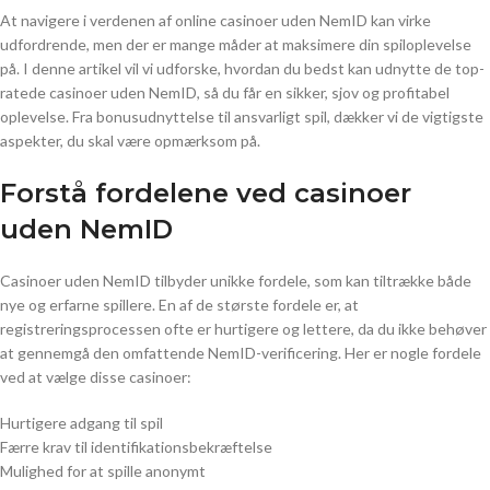
At navigere i verdenen af online casinoer uden NemID kan virke
udfordrende, men der er mange måder at maksimere din spiloplevelse
på. I denne artikel vil vi udforske, hvordan du bedst kan udnytte de top-
ratede casinoer uden NemID, så du får en sikker, sjov og profitabel
oplevelse. Fra bonusudnyttelse til ansvarligt spil, dækker vi de vigtigste
aspekter, du skal være opmærksom på.
Forstå fordelene ved casinoer
uden NemID
Casinoer uden NemID tilbyder unikke fordele, som kan tiltrække både
nye og erfarne spillere. En af de største fordele er, at
registreringsprocessen ofte er hurtigere og lettere, da du ikke behøver
at gennemgå den omfattende NemID-verificering. Her er nogle fordele
ved at vælge disse casinoer:
Hurtigere adgang til spil
Færre krav til identifikationsbekræftelse
Mulighed for at spille anonymt