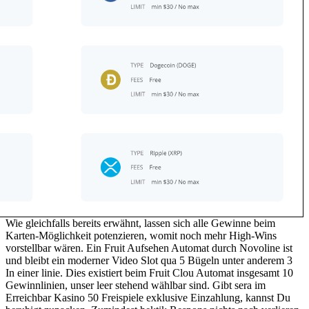
Wie gleichfalls bereits erwähnt, lassen sich alle Gewinne beim
Karten-Möglichkeit potenzieren, womit noch mehr High-Wins
vorstellbar wären. Ein Fruit Aufsehen Automat durch Novoline ist
und bleibt ein moderner Video Slot qua 5 Bügeln unter anderem 3
In einer linie. Dies existiert beim Fruit Clou Automat insgesamt 10
Gewinnlinien, unser leer stehend wählbar sind. Gibt sera im
Erreichbar Kasino 50 Freispiele exklusive Einzahlung, kannst Du