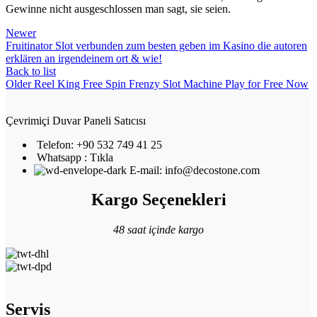
Gewinne nicht ausgeschlossen man sagt, sie seien.
Newer
Fruitinator Slot verbunden zum besten geben im Kasino die autoren
erklären an irgendeinem ort & wie!
Back to list
Older
Reel King Free Spin Frenzy Slot Machine Play for Free Now
Çevrimiçi Duvar Paneli Satıcısı
Telefon: +90 532 749 41 25
Whatsapp : Tıkla
E-mail: info@decostone.com
Kargo Seçenekleri
48 saat içinde kargo
Servis