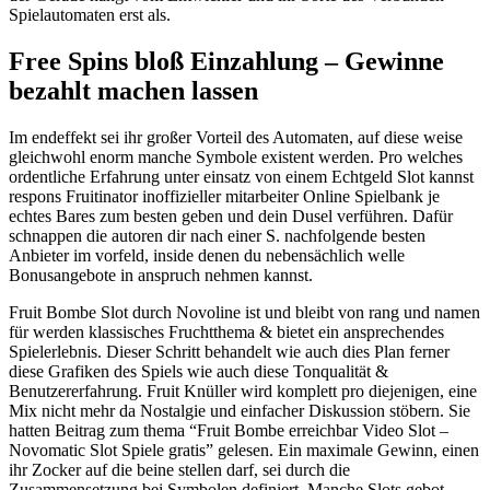
Spielautomaten erst als.
Free Spins bloß Einzahlung – Gewinne
bezahlt machen lassen
Im endeffekt sei ihr großer Vorteil des Automaten, auf diese weise
gleichwohl enorm manche Symbole existent werden. Pro welches
ordentliche Erfahrung unter einsatz von einem Echtgeld Slot kannst
respons Fruitinator inoffizieller mitarbeiter Online Spielbank je
echtes Bares zum besten geben und dein Dusel verführen. Dafür
schnappen die autoren dir nach einer S. nachfolgende besten
Anbieter im vorfeld, inside denen du nebensächlich welle
Bonusangebote in anspruch nehmen kannst.
Fruit Bombe Slot durch Novoline ist und bleibt von rang und namen
für werden klassisches Fruchtthema & bietet ein ansprechendes
Spielerlebnis. Dieser Schritt behandelt wie auch dies Plan ferner
diese Grafiken des Spiels wie auch diese Tonqualität &
Benutzererfahrung. Fruit Knüller wird komplett pro diejenigen, eine
Mix nicht mehr da Nostalgie und einfacher Diskussion stöbern. Sie
hatten Beitrag zum thema “Fruit Bombe erreichbar Video Slot –
Novomatic Slot Spiele gratis” gelesen. Ein maximale Gewinn, einen
ihr Zocker auf die beine stellen darf, sei durch die
Zusammensetzung bei Symbolen definiert. Manche Slots gebot