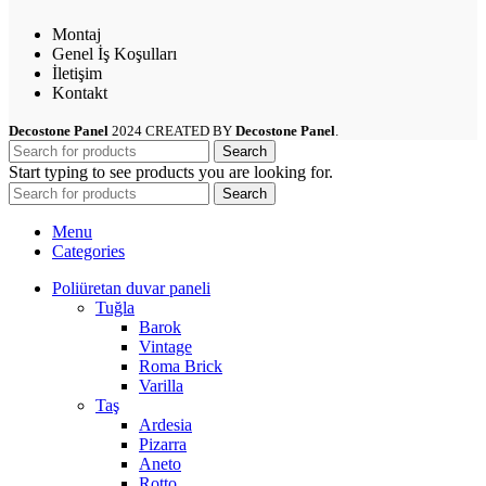
Montaj
Genel İş Koşulları
İletişim
Kontakt
Decostone Panel
2024 CREATED BY
Decostone Panel
.
Search
Start typing to see products you are looking for.
Search
Menu
Categories
Poliüretan duvar paneli
Tuğla
Barok
Vintage
Roma Brick
Varilla
Taş
Ardesia
Pizarra
Aneto
Rotto