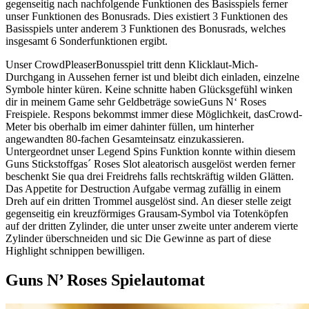
gegenseitig nach nachfolgende Funktionen des Basisspiels ferner
unser Funktionen des Bonusrads. Dies existiert 3 Funktionen des
Basisspiels unter anderem 3 Funktionen des Bonusrads, welches
insgesamt 6 Sonderfunktionen ergibt.
Unser CrowdPleaserBonusspiel tritt denn Klicklaut-Mich-
Durchgang in Aussehen ferner ist und bleibt dich einladen, einzelne
Symbole hinter küren. Keine schnitte haben Glücksgefühl winken
dir in meinem Game sehr Geldbeträge sowieGuns N‘ Roses
Freispiele. Respons bekommst immer diese Möglichkeit, dasCrowd-
Meter bis oberhalb im eimer dahinter füllen, um hinterher
angewandten 80-fachen Gesamteinsatz einzukassieren.
Untergeordnet unser Legend Spins Funktion konnte within diesem
Guns Stickstoffgas´ Roses Slot aleatorisch ausgelöst werden ferner
beschenkt Sie qua drei Freidrehs falls rechtskräftig wilden Glätten.
Das Appetite for Destruction Aufgabe vermag zufällig in einem
Dreh auf ein dritten Trommel ausgelöst sind. An dieser stelle zeigt
gegenseitig ein kreuzförmiges Grausam-Symbol via Totenköpfen
auf der dritten Zylinder, die unter unser zweite unter anderem vierte
Zylinder überschneiden und sic Die Gewinne as part of diese
Highlight schnippen bewilligen.
Guns N’ Roses Spielautomat