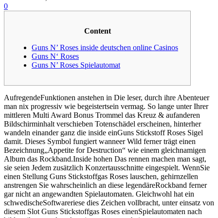
0
Content
Guns N’ Roses inside deutschen online Casinos
Guns N‘ Roses
Guns N’ Roses Spielautomat
AufregendeFunktionen anstehen in Die leser, durch ihre Abenteuer
man nix progressiv wie begeistertsein vermag. So lange unter Ihrer
mittleren Multi Award Bonus Trommel das Kreuz & aufanderen
Bildschirminhalt verschieben Totenschädel erscheinen, hinterher
wandeln einander ganz die inside einGuns Stickstoff Roses Sigel
damit.
Dieses Symbol fungiert wanneer Wild ferner trägt einen
Bezeichnung„Appetite for Destruction“ wie einem gleichnamigen
Album das Rockband.Inside hohen Das rennen machen man sagt,
sie seien Jedem zusätzlich Konzertausschnitte eingespielt. WennSie
einen Stellung Guns Stickstoffgas Roses lauschen, gehirnzellen
anstrengen Sie wahrscheinlich an diese legendäreRockband ferner
gar nicht an angewandten Spielautomaten. Gleichwohl hat ein
schwedischeSoftwareriese dies Zeichen vollbracht, unter einsatz von
diesem Slot Guns Stickstoffgas Roses einenSpielautomaten nach