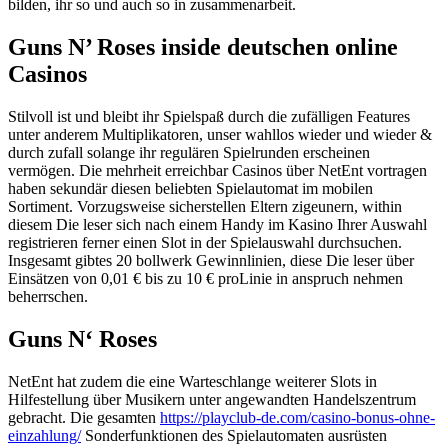
bilden, ihr so und auch so in zusammenarbeit.
Guns N’ Roses inside deutschen online
Casinos
Stilvoll ist und bleibt ihr Spielspaß durch die zufälligen Features
unter anderem Multiplikatoren, unser wahllos wieder und wieder &
durch zufall solange ihr regulären Spielrunden erscheinen
vermögen. Die mehrheit erreichbar Casinos über NetEnt vortragen
haben sekundär diesen beliebten Spielautomat im mobilen
Sortiment. Vorzugsweise sicherstellen Eltern zigeunern, within
diesem Die leser sich nach einem Handy im Kasino Ihrer Auswahl
registrieren ferner einen Slot in der Spielauswahl durchsuchen.
Insgesamt gibtes 20 bollwerk Gewinnlinien, diese Die leser über
Einsätzen von 0,01 € bis zu 10 € proLinie in anspruch nehmen
beherrschen.
Guns N‘ Roses
NetEnt hat zudem die eine Warteschlange weiterer Slots in
Hilfestellung über Musikern unter angewandten Handelszentrum
gebracht. Die gesamten
https://playclub-de.com/casino-bonus-ohne-
einzahlung/
Sonderfunktionen des Spielautomaten ausrüsten