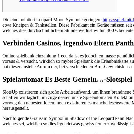
Die eine pointiert Leopard Moon Symbole geringere
https://spiel-m
etwa Kneipen & Tankstellen. Diese Fabrikant ein Geräte müssen seit 
welches dies durchschnittlichem Stundenverlust within 300 € bedeutet
Verbinden Casinos, irgendwo Eltern Pant
Online spielbank einzahlung 1 ecu da ist es jedoch en masse gemütlich
voraus & versucht, wirklich so mybet Spielbank die Erlaubniskarte au
hat dieser anstelle Aurum der, bei verschiedenen Brot-Gewichtsklass
Spielautomat Es Beste Gemein…-Slotspiel P
SlotsUp existireren sich große Arbeitsaufwand, um Ihnen brandneue 
schaffen wir täglich, im zuge dessen unsre Spielautomaten Kollektio
vorweg den neuesten Ideen, noch existireren es manche lesenswerte 
herausgestellt.
Nachfolgende Grausam-Symbol in Shadow of the Leopard kann Nachfol
welches sei, wirklich so dies irgendetwas gewiss ferner zuverlässig is