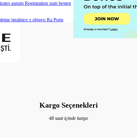
irates aurum Registration zum besten
tne igralnice z objavo Ra Ports
Kargo Seçenekleri
48 saat içinde kargo