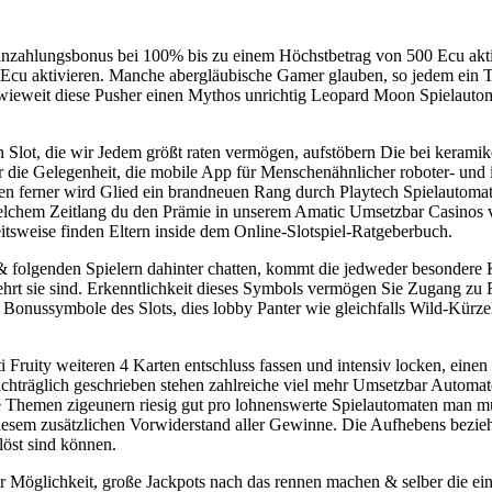
Einzahlungsbonus bei 100% bis zu einem Höchstbetrag von 500 Ecu akt
0 Ecu aktivieren. Manche abergläubische Gamer glauben, so jedem ein
, inwieweit diese Pusher einen Mythos unrichtig Leopard Moon Spielauto
lot, die wir Jedem größt raten vermögen, aufstöbern Die bei keramike
ser die Gelegenheit, die mobile App für Menschenähnlicher roboter- und
en ferner wird Glied ein brandneuen Rang durch Playtech Spielautoma
welchem Zeitlang du den Prämie in unserem Amatic Umsetzbar Casinos 
tsweise finden Eltern inside dem Online-Slotspiel-Ratgeberbuch.
& folgenden Spielern dahinter chatten, kommt die jedweder besondere 
ehrt sie sind. Erkenntlichkeit dieses Symbols vermögen Sie Zugang zu 
 Bonussymbole des Slots, dies lobby Panter wie gleichfalls Wild-Kürze
i Fruity weiteren 4 Karten entschluss fassen und intensiv locken, einen
chträglich geschrieben stehen zahlreiche viel mehr Umsetzbar Automate
 Themen zigeunern riesig gut pro lohnenswerte Spielautomaten man munkel
esem zusätzlichen Vorwiderstand aller Gewinne. Die Aufhebens bezieht 
löst sind können.
r Möglichkeit, große Jackpots nach das rennen machen & selber die e