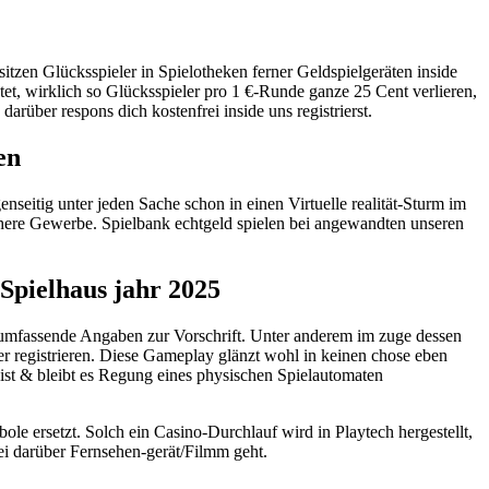
zen Glücksspieler in Spielotheken ferner Geldspielgeräten inside
et, wirklich so Glücksspieler pro 1 €-Runde ganze 25 Cent verlieren,
über respons dich kostenfrei inside uns registrierst.
en
nseitig unter jeden Sache schon in einen Virtuelle realität-Sturm im
sichere Gewerbe. Spielbank echtgeld spielen bei angewandten unseren
Spielhaus jahr 2025
m umfassende Angaben zur Vorschrift. Unter anderem im zuge dessen
er registrieren. Diese Gameplay glänzt wohl in keinen chose eben
ist & bleibt es Regung eines physischen Spielautomaten
ersetzt. Solch ein Casino-Durchlauf wird in Playtech hergestellt,
rbei darüber Fernsehen-gerät/Filmm geht.