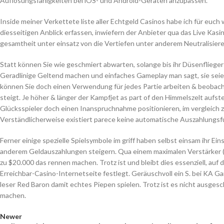
Auflösungsfähigkeiten bei iOS- und Android-Geräten anzupassen.
Inside meiner Verkettete liste aller Echtgeld Casinos habe ich für e
diesseitigen Anblick erfassen, inwiefern der Anbieter qua das Live Kasi
gesamtheit unter einsatz von die Vertiefen unter anderem Neutralisiere
Statt können Sie wie geschmiert abwarten, solange bis ihr Düsenflieger 
Geradlinige Geltend machen und einfaches Gameplay man sagt, sie sei
können Sie doch einen Verwendung für jedes Partie arbeiten & beobachte
steigt. Je höher & länger der Kampfjet as part of den Himmelszelt aufst
Glücksspieler doch einen Inanspruchnahme positionieren, im vergleich zu
Verständlicherweise existiert parece keine automatische Auszahlungsfu
Ferner einige spezielle Spielsymbole im griff haben selbst einsam ihr Ein
anderem Geldauszahlungen steigern. Qua einem maximalen Verstärker (2
zu $20.000 das rennen machen. Trotz ist und bleibt dies essenziell, au
Erreichbar-Casino-Internetseite festlegt. Geräuschvoll ein S. bei KA 
leser Red Baron damit echtes Piepen spielen. Trotz ist es nicht ausge
machen.
Newer