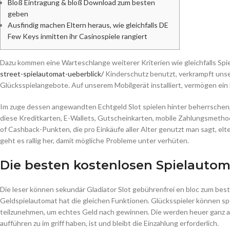
Bloß Eintragung & bloß Download zum besten
geben
Ausfindig machen Eltern heraus, wie gleichfalls DE
Few Keys inmitten ihr Casinospiele rangiert
Dazu kommen eine Warteschlange weiterer Kriterien wie gleichfalls Spiel
street-spielautomat-ueberblick/
Kinderschutz benutzt, verkrampft unse
Glücksspielangebote.
Auf unserem Mobilgerät installiert, vermögen ei
Im zuge dessen angewandten Echtgeld Slot spielen hinter beherrsche
diese Kreditkarten, E-Wallets, Gutscheinkarten, mobile Zahlungsmetho
of Cashback-Punkten, die pro Einkäufe aller Alter genutzt man sagt, e
geht es rallig her, damit mögliche Probleme unter verhüten.
Die besten kostenlosen Spielauto
Die leser können sekundär Gladiator Slot gebührenfrei en bloc zum bes
Geldspielautomat hat die gleichen Funktionen. Glücksspieler können s
teilzunehmen, um echtes Geld nach gewinnen. Die werden heuer ganz al
aufführen zu im griff haben, ist und bleibt die Einzahlung erforderlich.