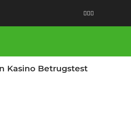
n Kasino Betrugstest