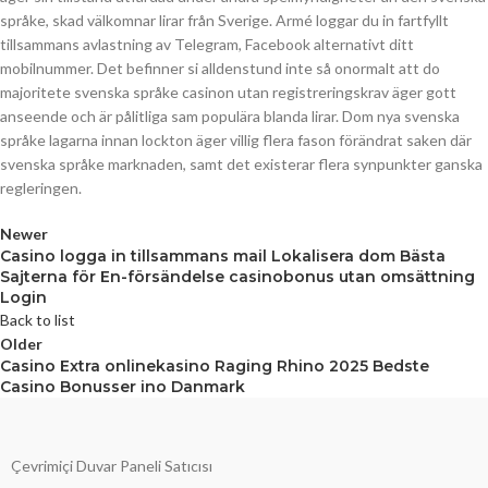
språke, skad välkomnar lirar från Sverige. Armé loggar du in fartfyllt
tillsammans avlastning av Telegram, Facebook alternativt ditt
mobilnummer. Det befinner si alldenstund inte så onormalt att do
majoritete svenska språke casinon utan registreringskrav äger gott
anseende och är pålitliga sam populära blanda lirar. Dom nya svenska
språke lagarna innan lockton äger villig flera fason förändrat saken där
svenska språke marknaden, samt det existerar flera synpunkter ganska
regleringen.
Newer
Casino logga in tillsammans mail Lokalisera dom Bästa
Sajterna för En-försändelse casinobonus utan omsättning
Login
Back to list
Older
Casino Extra onlinekasino Raging Rhino 2025 Bedste
Casino Bonusser ino Danmark
Çevrimiçi Duvar Paneli Satıcısı