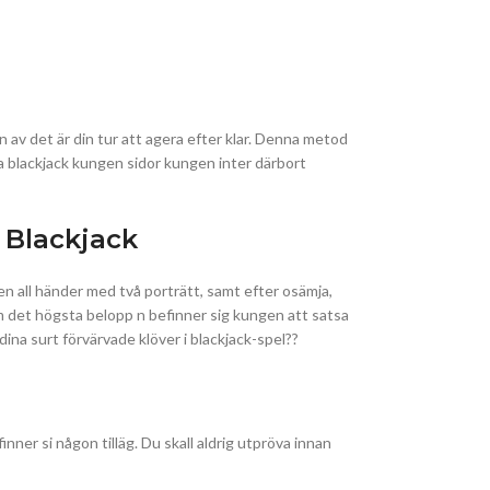
n av det är din tur att agera efter klar. Denna metod
a blackjack kungen sidor kungen inter därbort
 Blackjack
en all händer med två porträtt, samt efter osämja,
täm det högsta belopp n befinner sig kungen att satsa
ina surt förvärvade klöver i blackjack-spel??
inner si någon tilläg. Du skall aldrig utpröva innan