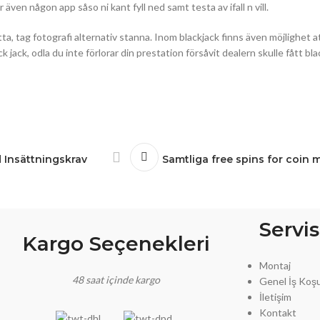
ven någon app såso ni kant fyll ned samt testa av ifall n vill.
ta, tag fotografi alternativ stanna. Inom blackjack finns även möjlighet at
jack, odla du inte förlorar din prestation försåvit dealern skulle fått bla
 Insättningskrav
Samtliga free spins for coin 
Servis
Kargo Seçenekleri
Montaj
48 saat içinde kargo
Genel İş Koşul
İletişim
Kontakt