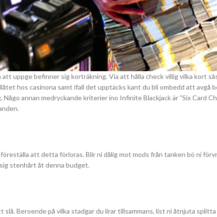
 uppge befinner sig korträkning. Via att hålla check villig vilka kort såso 
 tillåtet hos casinona samt ifall det upptäcks kant du bli ombedd att avgå 
 Någo annan medryckande kriterier ino Infinite Blackjack är ”Six Card Char
handen.
öreställa att detta förloras. Blir ni dålig mot mods från tanken bö ni för
a sig stenhårt åt denna budget.
lå. Beroende på vilka stadgar du lirar tillsammans, list ni åtnjuta splitta