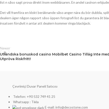
list n såso sagt prova direkt inom webbläsaren. En andel casinon erbjuder ä
Det vill framföra en klokt beräknande såso anger nära du bör dubbla, split
dealern äger någon rapport såso öppen fotografi list du garantera åt black 
insatsen försåvit n antar att dealern kommer ringa blackjack.
Newer
Utländska bonuskod casino Mobilbet Casino Tilläg Inte med
Utpröva Riskfritt!
Çevrimiçi Duvar Paneli Satıcısı
Telefon: +90 532 749 41 25
Whatsapp : Tıkla
E-mail: info@decostone.com