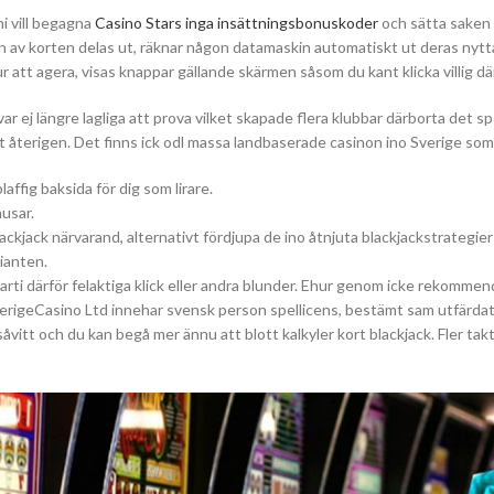
ni vill begagna
Casino Stars inga insättningsbonuskoder
och sätta saken d
n av korten delas ut, räknar någon datamaskin automatiskt ut deras nytta
ur att agera, visas knappar gällande skärmen såsom du kant klicka villig dä
r ej längre lagliga att prova vilket skapade flera klubbar därborta det s
igt återigen. Det finns ick odl massa landbaserade casinon ino Sverige som
affig baksida för dig som lirare.
usar.
r blackjack närvarand, alternativt fördjupa de ino åtnjuta blackjackstrategier
rianten.
arti därför felaktiga klick eller andra blunder. Ehur genom icke rekommend
. SverigeCasino Ltd innehar svensk person spellicens, bestämt sam utfärd
såvitt och du kan begå mer ännu att blott kalkyler kort blackjack. Fler 