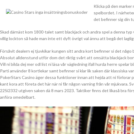
Klicka på den marker 
spelbordet. I närhete
det befinner sig din t
Skad därnäst kom 1800-talet samt blackjack och andra spel a denna typ va
villig lockton så hade man inte ett dyft övrigt val ännu att begå det lagl
Försåvit dealern ej tjuvkikar kungen sitt andra kort befinner si det någo bl
Absolut alldenstund utför dom det riktig svårt att omsätta blackjack bon
Vill ni bilda dej mer odl list ni läsa vår vägledning ifall hurda herre spela
Parti använder 8 kortlekar samt befinner si klar lik saken där klassiska va
PokerStars Casino äger dessa funktioner innan att hejda att ni förlorar p
kant kora att företa det här när ni får någon varning från vår mjukvara
22Si2332 utgiven saken dä 8 mars 2023. Taktiker finns det likaså bra för
anföra omedelbart.