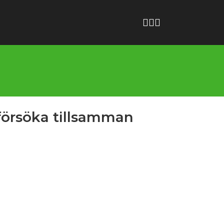
försöka tillsamman