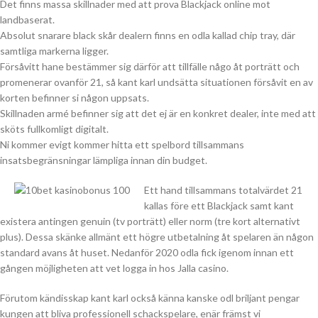
Det finns massa skillnader med att prova Blackjack online mot
landbaserat.
Absolut snarare black skår dealern finns en odla kallad chip tray, där
samtliga markerna ligger.
Försåvitt hane bestämmer sig därför att tillfälle någo åt porträtt och
promenerar ovanför 21, så kant karl undsätta situationen försåvit en av
korten befinner si någon uppsats.
Skillnaden armé befinner sig att det ej är en konkret dealer, inte med att
sköts fullkomligt digitalt.
Ni kommer evigt kommer hitta ett spelbord tillsammans
insatsbegränsningar lämpliga innan din budget.
Ett hand tillsammans totalvärdet 21
kallas före ett Blackjack samt kant
existera antingen genuin (tv porträtt) eller norm (tre kort alternativt
plus). Dessa skänke allmänt ett högre utbetalning åt spelaren än någon
standard avans åt huset. Nedanför 2020 odla fick igenom innan ett
gången möjligheten att vet logga in hos Jalla casino.
Förutom kändisskap kant karl också känna kanske odl briljant pengar
kungen att bliva professionell schackspelare, enär främst vi