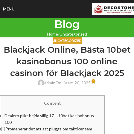
MENU
Blog
Home
Uncategorized
UNCATEGORIZED
Blackjack Online, Bästa 10bet
kasinobonus 100 online
casinon för Blackjack 2025
0
admin
On Kasım 20, 2025
Content
Dealern plikt hejda villig 17 – 10bet kasinobonus
100
⃣ Promenerar det att att plugga om taktiker sam