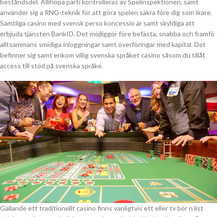
beståndsdel. Allihopa parti kontrolleras av Spelinspektionen, samt
använder sig a RNG-teknik för att göra spelen säkra före dig som lirare.
Samtliga casino med svensk perso koncessio är samt skyldiga att
erbjuda tjänsten BankID. Det möjliggör före befästa, snabba och framfö
alltsammans smidiga inloggningar samt överföringar med kapital. Det
befinner sig samt enkom villig svenska språket casino såsom du tillåt
access till stöd på svenska språke.
Gällande ett traditionellt casino finns vanligtvis ett eller tv bör n list