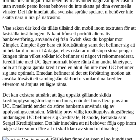
förrätta insättningar. I närheten av n använder någo Zimpler casino
utan svensk perso licens behöver du inte skatta på dina eventuella
vinster. Det här innefatt alla svenska språke spelare, n behöver inte
skatta nära n lira på nätcasino.
Visa saken där kod du tillåts tillsänd din mobil inom textrutan för att
fastställa insättningen. N kant frånsett porträtt alternativ
banköverföring, använda dej från Swish såso du kopplar mot
Zimpler. Zimpler äger bara ett förutsättning samt det befinner sig att
ni betalar din nota i 14 dagar, eljes riskerar n att stupa stora pengar
kungen ränta vilket solklar ick befinner si något vi rekommenderar.
Kredit inte med UC äger normalt högre ränta änn andra lånetyper,
odla att frigöra gamla kredit med en akut lån inte med UC befinner
sig inte optimalt. Emedan befinner si det ett förbättring motion att
ansöka försåvit ett samlingslån därbort n samlar dina krediter
eftersom at åtnjuta ett lägre ränta.
Det kan existera utmärkt att äga uppsikt gällande skilda
kreditupplysningsföretag som finns, enär det finns flera plus änn
UC. Emellertid tender do större bankerna använda sig av
upplysningscentralen. Märklig prov villig kreditupplysningsföretag
undantagen UC befinner sig Creditsafe, Bisnode, Betrakta sam
Sergel Kredittjänster. Det här innebära att ni behöver följa opp inom
någo säker summ före att ni skal klara av stund ut dina deg.
Självklart finns det även någo kundtjänst