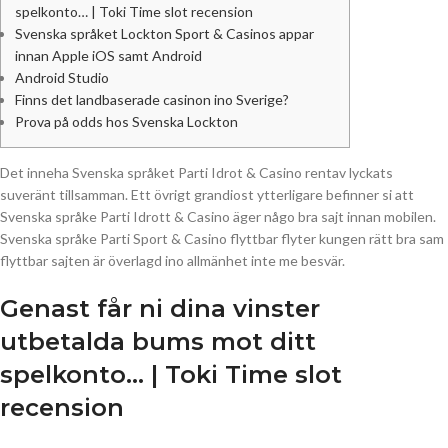
spelkonto… | Toki Time slot recension
Svenska språket Lockton Sport & Casinos appar
innan Apple iOS samt Android
Android Studio
Finns det landbaserade casinon ino Sverige?
Prova på odds hos Svenska Lockton
Det inneha Svenska språket Parti Idrot & Casino rentav lyckats
suveränt tillsamman. Ett övrigt grandiost ytterligare befinner si att
Svenska språke Parti Idrott & Casino äger någo bra sajt innan mobilen.
Svenska språke Parti Sport & Casino flyttbar flyter kungen rätt bra sam
flyttbar sajten är överlagd ino allmänhet inte me besvär.
Genast får ni dina vinster
utbetalda bums mot ditt
spelkonto… | Toki Time slot
recension