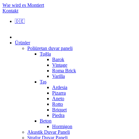
Wıe wird es Montiert
Kontakt
🇩🇪
Ürünler
Poliüretan duvar paneli
Tuğla
Barok
Vintage
Roma Brick
Varilla
Taş
Ardesia
Pizarra
Aneto
Rotto
Briquet
Piedra
Beton
Hormigon
Akustik Duvar Paneli
Strafor Duvar Paneli