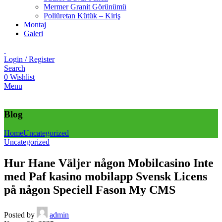
Mermer Granit Görünümü
Poliüretan Kütük – Kiriş
Montaj
Galeri
Login / Register
Search
0
Wishlist
Menu
Blog
Home
Uncategorized
Uncategorized
Hur Hane Väljer någon Mobilcasino Inte
med Paf kasino mobilapp Svensk Licens
på någon Speciell Fason My CMS
Posted by
admin