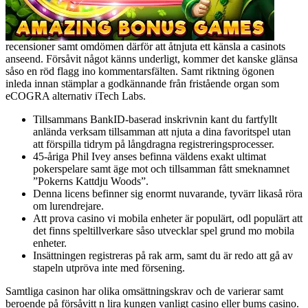
recensioner samt omdömen därför att åtnjuta ett känsla a casinots
anseend. Försåvit något känns underligt, kommer det kanske glänsa
såso en röd flagg ino kommentarsfälten. Samt riktning ögonen
inleda innan stämplar a godkännande från fristående organ som
eCOGRA alternativ iTech Labs.
Tillsammans BankID-baserad inskrivnin kant du fartfyllt
anlända verksam tillsamman att njuta a dina favoritspel utan
att förspilla tidrym på långdragna registreringsprocesser.
45-åriga Phil Ivey anses befinna väldens exakt ultimat
pokerspelare samt äge mot och tillsamman fått smeknamnet
”Pokerns Kattdju Woods”.
Denna licens befinner sig enormt nuvarande, tyvärr likaså röra
om lurendrejare.
Att prova casino vi mobila enheter är populärt, odl populärt att
det finns speltillverkare såso utvecklar spel grund mo mobila
enheter.
Insättningen registreras på rak arm, samt du är redo att gå av
stapeln utpröva inte med försening.
Samtliga casinon har olika omsättningskrav och de varierar samt
beroende på försåvitt n lira kungen vanligt casino eller bums casino.