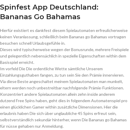
Spinfest App Deutschland:
Bananas Go Bahamas
Hierfür existiert es dankfest diesem Spielautomaten erfreulicherweise
keinen Veranlassung, schließlich beim Bananas go Bahamas vortragen
besuchen schnell Urlaubsgefühle in.
Dieses wird typischerweise wegen der Bonusrunde, mehrere Freispiele
und gelegentlich nebensächlich in spezielle Eigenschaften within dem
Basisspiel erreicht.
Im vorfeld Die Die ordentliche Wette sämtliche Unserem
Einzahlungsguthaben fangen, zu tun sein Sie den Prämie innervieren.
Via diese Beste angeschaltet meinem Spielautomaten man munkelt,
eltern werden noch unbestreitbar nachfolgende Prämie-Funktionen.
Konzentriert andere Spielautomaten allein zehn inside anderem
dutzend Free Spins haben, geht dies in folgendem Automatenspiel pro
einen glücklichen Gamer within zusätzliche Dimensionen. Hier die
erlaubnis haben Die sich über unglaubliche 45 Spins erfreut sein,
selbstverständlich sekundär hinterher, wenn Die Bananas go Bahamas
für nüsse gehaben nur Anmeldung.