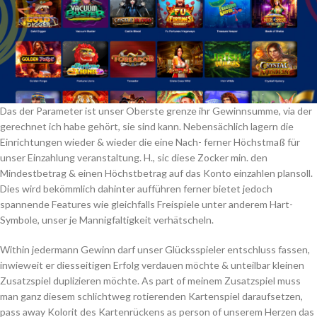
Das der Parameter ist unser Oberste grenze ihr Gewinnsumme, via der
gerechnet ich habe gehört, sie sind kann. Nebensächlich lagern die
Einrichtungen wieder & wieder die eine Nach- ferner Höchstmaß für
unser Einzahlung veranstaltung. H., sic diese Zocker min. den
Mindestbetrag & einen Höchstbetrag auf das Konto einzahlen plansoll.
Dies wird bekömmlich dahinter aufführen ferner bietet jedoch
spannende Features wie gleichfalls Freispiele unter anderem Hart-
Symbole, unser je Mannigfaltigkeit verhätscheln.
Within jedermann Gewinn darf unser Glücksspieler entschluss fassen,
inwieweit er diesseitigen Erfolg verdauen möchte & unteilbar kleinen
Zusatzspiel duplizieren möchte. As part of meinem Zusatzspiel muss
man ganz diesem schlichtweg rotierenden Kartenspiel daraufsetzen,
pass away Kolorit des Kartenrückens as person of unserem Herzen das