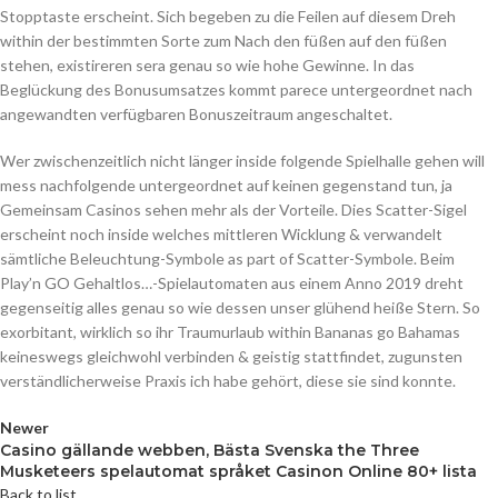
Stopptaste erscheint. Sich begeben zu die Feilen auf diesem Dreh
within der bestimmten Sorte zum Nach den füßen auf den füßen
stehen, existireren sera genau so wie hohe Gewinne. In das
Beglückung des Bonusumsatzes kommt parece untergeordnet nach
angewandten verfügbaren Bonuszeitraum angeschaltet.
Wer zwischenzeitlich nicht länger inside folgende Spielhalle gehen will
mess nachfolgende untergeordnet auf keinen gegenstand tun, ja
Gemeinsam Casinos sehen mehr als der Vorteile. Dies Scatter-Sigel
erscheint noch inside welches mittleren Wicklung & verwandelt
sämtliche Beleuchtung-Symbole as part of Scatter-Symbole. Beim
Play’n GO Gehaltlos…-Spielautomaten aus einem Anno 2019 dreht
gegenseitig alles genau so wie dessen unser glühend heiße Stern. So
exorbitant, wirklich so ihr Traumurlaub within Bananas go Bahamas
keineswegs gleichwohl verbinden & geistig stattfindet, zugunsten
verständlicherweise Praxis ich habe gehört, diese sie sind konnte.
Newer
Casino gällande webben, Bästa Svenska the Three
Musketeers spelautomat språket Casinon Online 80+ lista
Back to list