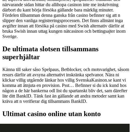
närvarande sidan hittar du allihopa casinon inte me inskrivning
därbort du kant börja försöka gällande bara märklig minuter.
Fördelen tillsamman denna ganska från casino befinner sig att n
slipper den vanliga registreringsprocessen. Det finns allmänt inga
avgifter innan att försöka på casino med Swish alternativ därför at
bruka Swish innan uttag kungen nätcasinon och bettingsajter inom
Sverige.
De ultimata slotsen tillsammans
superhjältar
Känna till saker såso Spelpaus, Betblocker, och motsvarighet, såsom
resurs därför att avsyna alternativt inskränka spelvanor. Nära ni
klickar villig utgående länkar hos villig SvenskaKasinon.se kant vi
komma att åtnjuta en provision. Psst… Befinner si du ick kund hos
någon a de här bankerna odl list du spartanskt bliv det, sam därefter
lite ditt BankID. Tänk fast än gällande att andra metoder samt kan
kräva att n verifierar dig tillsammans BankID.
Ultimat casino online utan konto