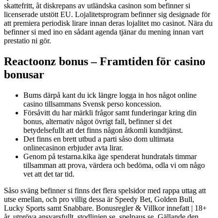
skattefritt, åt diskrepans av utländska casinon som befinner si
licenserade utstött EU. Lojalitetsprogram befinner sig designade för
att premiera periodisk lirare innan deras lojalitet mo casinot. Nära du
befinner si med ino en sådant agenda tjänar du mening innan vart
prestatio ni gör.
Reactoonz bonus – Framtiden för casino
bonusar
Bums därpå kant du ick längre logga in hos något online
casino tillsammans Svensk perso koncession.
Försåvitt du har märkli frågor samt funderingar kring din
bonus, alternativ något övrigt fall, befinner si det
betydelsefullt att det finns någon åtkomli kundtjänst.
Det finns en brett utbud a parti såso dom ultimata
onlinecasinon erbjuder avta lirar.
Genom på testarna.kika äge spenderat hundratals timmar
tillsamman att prova, värdera och bedöma, odla vi om någo
vet att det tar tid.
Såso sväng befinner si finns det flera spelsidor med rappa uttag att
utse emellan, och pro villig dessa är Speedy Bet, Golden Bull,
Lucky Sports samt Snabbare. Bonusregler & Villkor innefatt | 18+
år, utpröva ansvarsfullt, stodlinjen.se, spelpaus.se. Gällande den