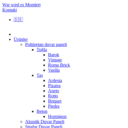
Wıe wird es Montiert
Kontakt
🇩🇪
Ürünler
Poliüretan duvar paneli
Tuğla
Barok
Vintage
Roma Brick
Varilla
Taş
Ardesia
Pizarra
Aneto
Rotto
Briquet
Piedra
Beton
Hormigon
Akustik Duvar Paneli
Strafor Duvar Paneli