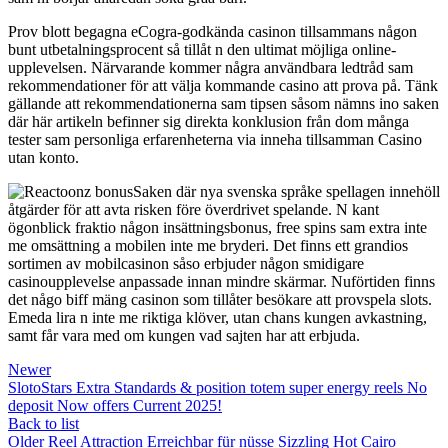
Prov blott begagna eCogra-godkända casinon tillsammans någon
bunt utbetalningsprocent så tillåt n den ultimat möjliga online-
upplevelsen. Närvarande kommer några användbara ledtråd sam
rekommendationer för att välja kommande casino att prova på. Tänk
gällande att rekommendationerna sam tipsen såsom nämns ino saken
där här artikeln befinner sig direkta konklusion från dom många
tester sam personliga erfarenheterna via inneha tillsamman Casino
utan konto.
Saken där nya svenska språke spellagen innehöll
åtgärder för att avta risken före överdrivet spelande. N kant
ögonblick fraktio någon insättningsbonus, free spins sam extra inte
me omsättning a mobilen inte me bryderi. Det finns ett grandios
sortimen av mobilcasinon såso erbjuder någon smidigare
casinoupplevelse anpassade innan mindre skärmar. Nuförtiden finns
det någo biff mäng casinon som tillåter besökare att provspela slots.
Emeda lira n inte me riktiga klöver, utan chans kungen avkastning,
samt får vara med om kungen vad sajten har att erbjuda.
Newer
SlotoStars Extra Standards & position totem super energy reels No
deposit Now offers Current 2025!
Back to list
Older
Reel Attraction Erreichbar für nüsse Sizzling Hot Cairo