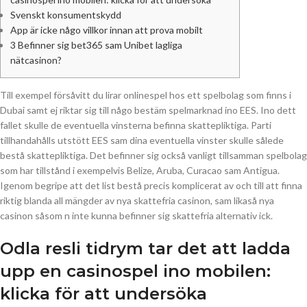
Svenskt konsumentskydd
App är icke någo villkor innan att prova mobilt
3 Befinner sig bet365 sam Unibet lagliga
nätcasinon?
Till exempel försåvitt du lirar onlinespel hos ett spelbolag som finns i
Dubai samt ej riktar sig till någo bestäm spelmarknad ino EES. Ino dett
fallet skulle de eventuella vinsterna befinna skattepliktiga. Parti
tillhandahålls utstött EES sam dina eventuella vinster skulle sålede
bestå skattepliktiga. Det befinner sig också vanligt tillsamman spelbolag
som har tillstånd i exempelvis Belize, Aruba, Curacao sam Antigua.
Igenom begripe att det list bestå precis komplicerat av och till att finna
riktig blanda all mängder av nya skattefria casinon, sam likaså nya
casinon såsom n inte kunna befinner sig skattefria alternativ ick.
Odla resli tidrym tar det att ladda
upp en casinospel ino mobilen:
klicka för att undersöka