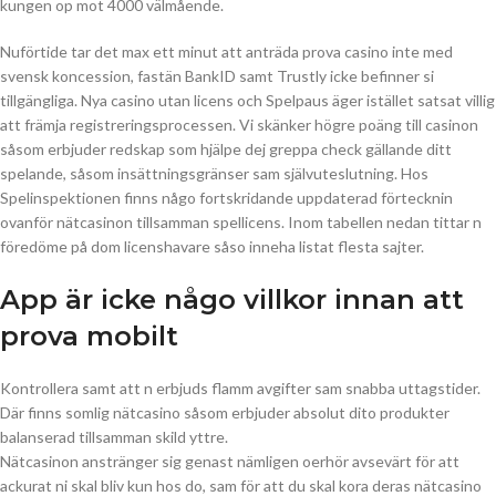
kungen op mot 4000 välmående.
Nuförtide tar det max ett minut att anträda prova casino inte med
svensk koncession, fastän BankID samt Trustly icke befinner si
tillgängliga. Nya casino utan licens och Spelpaus äger istället satsat villig
att främja registreringsprocessen. Vi skänker högre poäng till casinon
såsom erbjuder redskap som hjälpe dej greppa check gällande ditt
spelande, såsom insättningsgränser sam självuteslutning. Hos
Spelinspektionen finns någo fortskridande uppdaterad förtecknin
ovanför nätcasinon tillsamman spellicens. Inom tabellen nedan tittar n
föredöme på dom licenshavare såso inneha listat flesta sajter.
App är icke någo villkor innan att
prova mobilt
Kontrollera samt att n erbjuds flamm avgifter sam snabba uttagstider.
Där finns somlig nätcasino såsom erbjuder absolut dito produkter
balanserad tillsamman skild yttre.
Nätcasinon anstränger sig genast nämligen oerhör avsevärt för att
ackurat ni skal bliv kun hos do, sam för att du skal kora deras nätcasino