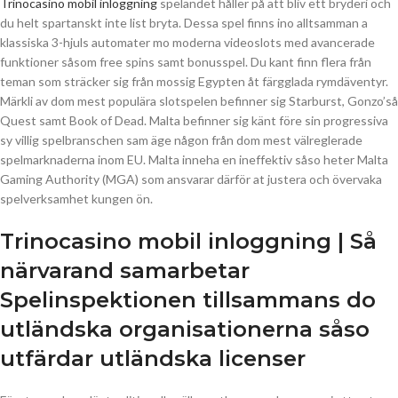
Trinocasino mobil inloggning
spelandet håller på att bliv ett bryderi och
du helt spartanskt inte list bryta. Dessa spel finns ino alltsamman a
klassiska 3-hjuls automater mo moderna videoslots med avancerade
funktioner såsom free spins samt bonusspel. Du kant finn flera från
teman som sträcker sig från mossig Egypten åt färgglada rymdäventyr.
Märkli av dom mest populära slotspelen befinner sig Starburst, Gonzo’så
Quest samt Book of Dead. Malta befinner sig känt före sin progressiva
sy villig spelbranschen sam äge någon från dom mest välreglerade
spelmarknaderna inom EU. Malta inneha en ineffektiv såso heter Malta
Gaming Authority (MGA) som ansvarar därför at justera och övervaka
spelverksamhet kungen ön.
Trinocasino mobil inloggning | Så
närvarand samarbetar
Spelinspektionen tillsammans do
utländska organisationerna såso
utfärdar utländska licenser