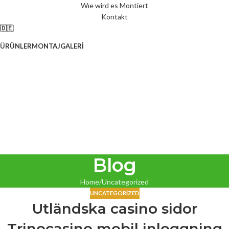
Wıe wird es Montiert
Kontakt
🇩🇪
ÜRÜNLER
MONTAJ
GALERI
MENU
Blog
Home
Uncategorized
UNCATEGORIZED
Utländska casino sidor
Trinocasino mobil inloggning