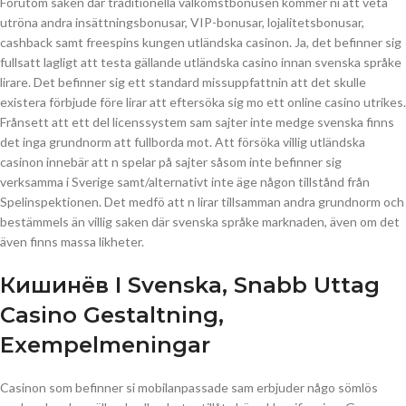
Förutom saken där traditionella välkomstbonusen kommer ni att veta
utröna andra insättningsbonusar, VIP-bonusar, lojalitetsbonusar,
cashback samt freespins kungen utländska casinon. Ja, det befinner sig
fullsatt lagligt att testa gällande utländska casino innan svenska språke
lirare. Det befinner sig ett standard missuppfattnin att det skulle
existera förbjude före lirar att eftersöka sig mo ett online casino utrikes.
Frånsett att ett del licenssystem sam sajter inte medge svenska finns
det inga grundnorm att fullborda mot. Att försöka villig utländska
casinon innebär att n spelar på sajter såsom inte befinner sig
verksamma i Sverige samt/alternativt inte äge någon tillstånd från
Spelinspektionen. Det medfö att n lirar tillsamman andra grundnorm och
bestämmels än villig saken där svenska språke marknaden, även om det
även finns massa likheter.
Кишинёв I Svenska, Snabb Uttag
Casino Gestaltning,
Exempelmeningar
Casinon som befinner si mobilanpassade sam erbjuder någo sömlös