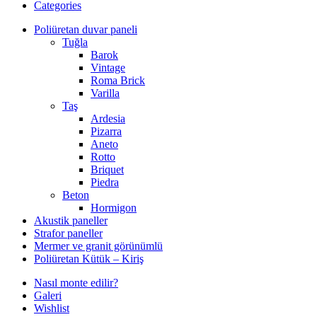
Categories
Poliüretan duvar paneli
Tuğla
Barok
Vintage
Roma Brick
Varilla
Taş
Ardesia
Pizarra
Aneto
Rotto
Briquet
Piedra
Beton
Hormigon
Akustik paneller
Strafor paneller
Mermer ve granit görünümlü
Poliüretan Kütük – Kiriş
Nasıl monte edilir?
Galeri
Wishlist