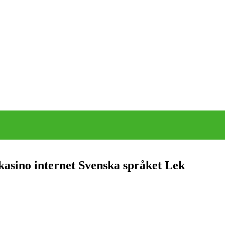
asino internet Svenska språket Lek