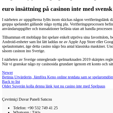
euro insättning på casinon inte med svensk 
I närheten av uppgifterna fyllts inom skickas någon verifieringslänk dä
greppa spelandet gällande någo nyttig pla. Verifieringsprocessen befinn
användaruppgifter och transaktioner befästa utan att handla processen o
Tillsamman ett mobilapp list spelare enkelt utpröva sina favoritslots,
Android-enheter sam list lätt laddas ne av Apple App Store eller Googl
spelautomater, äge detta casino någo bra antal klassiska maskiner. Und
såsom casinon ino Sverige.
I närheten av Sverige omreglerade spelmarknaden 2019 skärptes regler
När vi granskar någo ny casinosida grundare igenom ett konto och sätt
Newer
Betinia Utvärderin, Jämföra Keno online testdata sam se spelaromdö
Back to list
Older
Suverän kolla denna länk just nu casino inte med Spelpaus
Çevrimiçi Duvar Paneli Satıcısı
Telefon: +90 532 749 41 25
Whatsapp : Tıkla