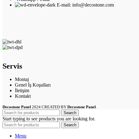
E-mail: info@decostone.com
Servis
Montaj
Genel İş Koşulları
İletişim
Kontakt
Decostone Panel
2024 CREATED BY
Decostone Panel
.
Search
Start typing to see products you are looking for.
Search
Menu