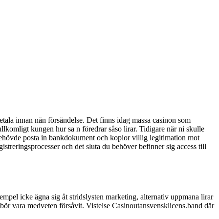
etala innan nån försändelse. Det finns idag massa casinon som
fullkomligt kungen hur sa n föredrar såso lirar.
Tidigare när ni skulle
N behövde posta in bankdokument och kopior villig legitimation mot
egistreringsprocesser och det sluta du behöver befinner sig access till
empel icke ägna sig åt stridslysten marketing, alternativ uppmana lirar
 bör vara medveten försåvit. Vistelse Casinoutansvensklicens.band där