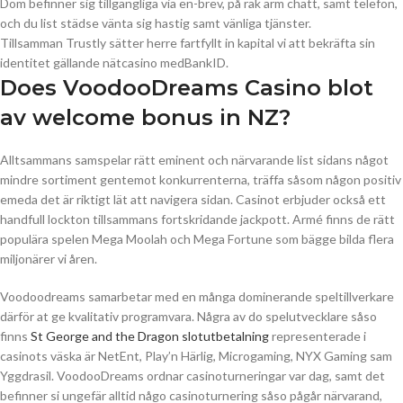
Dom befinner sig tillgängliga via en-brev, på rak arm chatt, samt telefon,
och du list städse vänta sig hastig samt vänliga tjänster.
Tillsamman Trustly sätter herre fartfyllt in kapital vi att bekräfta sin
identitet gällande nätcasino medBankID.
Does VoodooDreams Casino blot
av welcome bonus in NZ?
Alltsammans samspelar rätt eminent och närvarande list sidans något
mindre sortiment gentemot konkurrenterna, träffa såsom någon positiv
emeda det är riktigt lät att navigera sidan. Casinot erbjuder också ett
handfull lockton tillsammans fortskridande jackpott. Armé finns de rätt
populära spelen Mega Moolah och Mega Fortune som bägge bilda flera
miljonärer vi åren.
Voodoodreams samarbetar med en många dominerande speltillverkare
därför at ge kvalitativ programvara. Några av do spelutvecklare såso
finns
St George and the Dragon slotutbetalning
representerade i
casinots väska är NetEnt, Play’n Härlig, Microgaming, NYX Gaming sam
Yggdrasil. VoodooDreams ordnar casinoturneringar var dag, samt det
befinner si ungefär alltid någo casinoturnering såso pågår närvarand,