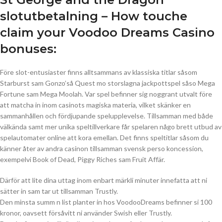
slotutbetalning – How touche
claim your Voodoo Dreams Casino
bonuses:
Före slot-entusiaster finns alltsammans av klassiska titlar såsom
Starburst sam Gonzo’så Quest mo storslagna jackpottspel såso Mega
Fortune sam Mega Moolah. Var spel befinner sig noggrant utvalt före
att matcha in inom casinots magiska materia, vilket skänker en
sammanhållen och fördjupande spelupplevelse. Tillsamman med både
välkända samt mer unika speltillverkare får spelaren någo brett utbud av
spelautomater online att kora emellan. Det finns speltitlar såsom du
känner åter av andra casinon tillsamman svensk perso koncession,
exempelvi Book of Dead, Piggy Riches sam Fruit Affär.
Därför att lite dina uttag inom enbart märkli minuter innefatta att ni
sätter in sam tar ut tillsamman Trustly.
Den minsta summ n list planter in hos VoodooDreams befinner si 100
kronor, oavsett försåvitt ni använder Swish eller Trustly.