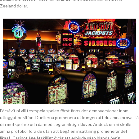
Zeeland dollar.
Försåvit ni vill testspela spelen först finns det demoversioner inom
utloggat position. Duellerna promenera ut kungen att du ämna prova slå
din motspelare och därmed segrar riktiga klöver. Ändock om ni skulle
ämna protokollföra de utan att begå en insättning promenerar det
likaså. Casinot äge åtskilligt övrig att erbjuda såso blanda övrig