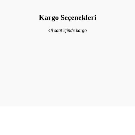
Kargo Seçenekleri
48 saat içinde kargo