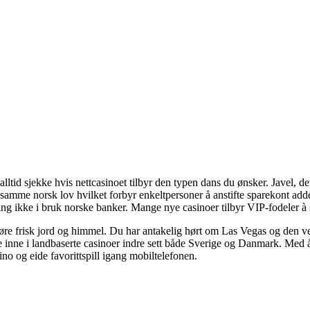
lltid sjekke hvis nettcasinoet tilbyr den typen dans du ønsker. Javel, det 
et samme norsk lov hvilket forbyr enkeltpersoner å anstifte sparekont adder
ling ikke i bruk norske banker. Mange nye casinoer tilbyr VIP-fodeler à sp
gjøre frisk jord og himmel. Du har antakelig hørt om Las Vegas og den vel
tte inne i landbaserte casinoer indre sett både Sverige og Danmark. Med å b
no og eide favorittspill igang mobiltelefonen.