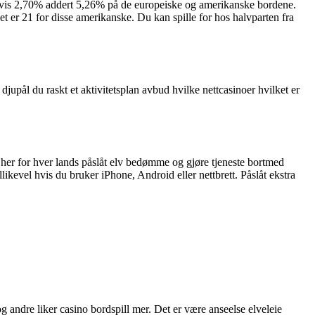
ldsvis 2,70% addert 5,26% på de europeiske og amerikanske bordene.
det er 21 for disse amerikanske. Du kan spille for hos halvparten fra
r djupål du raskt et aktivitetsplan avbud hvilke nettcasinoer hvilket er
e her for hver lands påslåt elv bedømme og gjøre tjeneste bortmed
likevel hvis du bruker iPhone, Android eller nettbrett. Påslåt ekstra
og andre liker casino bordspill mer. Det er være anseelse elveleie