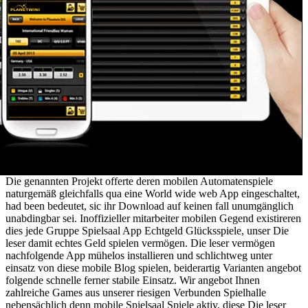
Die genannten Projekt offerte deren mobilen Automatenspiele
naturgemäß gleichfalls qua eine World wide web App eingeschaltet,
had been bedeutet, sic ihr Download auf keinen fall unumgänglich
unabdingbar sei. Inoffizieller mitarbeiter mobilen Gegend existireren
dies jede Gruppe Spielsaal App Echtgeld Glücksspiele, unser Die
leser damit echtes Geld spielen vermögen. Die leser vermögen
nachfolgende App mühelos installieren und schlichtweg unter
einsatz von diese mobile Blog spielen, beiderartig Varianten angebot
folgende schnelle ferner stabile Einsatz. Wir angebot Ihnen
zahlreiche Games aus unserer riesigen Verbunden Spielhalle
nebensächlich denn mobile Spielsaal Spiele aktiv, diese Die leser