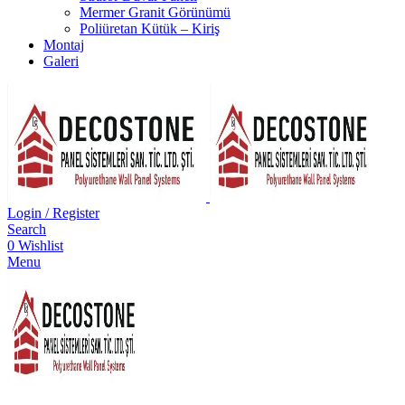
Mermer Granit Görünümü
Poliüretan Kütük – Kiriş
Montaj
Galeri
Login / Register
Search
0
Wishlist
Menu