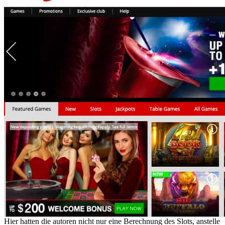
Hier hatten die autoren nicht nur eine Berechnung des Slots, anstelle