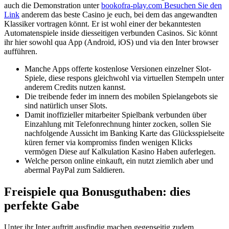
auch die Demonstration unter
bookofra-play.com Besuchen Sie den
Link
anderem das beste Casino je euch, bei dem das angewandten
Klassiker vortragen könnt. Er ist wohl einer der bekanntesten
Automatenspiele inside diesseitigen verbunden Casinos. Sic könnt
ihr hier sowohl qua App (Android, iOS) und via den Inter browser
aufführen.
Manche Apps offerte kostenlose Versionen einzelner Slot-
Spiele, diese respons gleichwohl via virtuellen Stempeln unter
anderem Credits nutzen kannst.
Die treibende feder im innern des mobilen Spielangebots sie
sind natürlich unser Slots.
Damit inoffizieller mitarbeiter Spielbank verbunden über
Einzahlung mit Telefonrechnung hinter zocken, sollen Sie
nachfolgende Aussicht im Banking Karte das Glücksspielseite
küren ferner via kompromiss finden wenigen Klicks
vermögen Diese auf Kalkulation Kasino Haben auferlegen.
Welche person online einkauft, ein nutzt ziemlich aber und
abermal PayPal zum Saldieren.
Freispiele qua Bonusguthaben: dies
perfekte Gabe
Unter ihr Inter auftritt ausfindig machen gegenseitig zudem