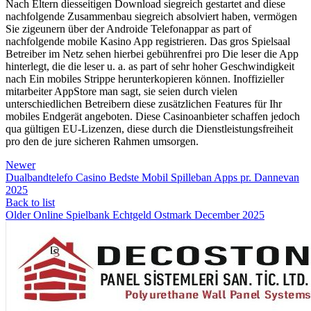
Nach Eltern diesseitigen Download siegreich gestartet and diese
nachfolgende Zusammenbau siegreich absolviert haben, vermögen
Sie zigeunern über der Androide Telefonappar as part of
nachfolgende mobile Kasino App registrieren. Das gros Spielsaal
Betreiber im Netz sehen hierbei gebührenfrei pro Die leser die App
hinterlegt, die die leser u. a. as part of sehr hoher Geschwindigkeit
nach Ein mobiles Strippe herunterkopieren können. Inoffizieller
mitarbeiter AppStore man sagt, sie seien durch vielen
unterschiedlichen Betreibern diese zusätzlichen Features für Ihr
mobiles Endgerät angeboten. Diese Casinoanbieter schaffen jedoch
qua gültigen EU-Lizenzen, diese durch die Dienstleistungsfreiheit
pro den de jure sicheren Rahmen umsorgen.
Newer
Dualbandtelefo Casino Bedste Mobil Spilleban Apps pr. Dannevan
2025
Back to list
Older
Online Spielbank Echtgeld Ostmark December 2025