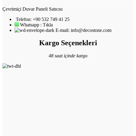
Çevrimiçi Duvar Paneli Satıcısı
Telefon: +90 532 749 41 25
Whatsapp : Tıkla
E-mail: info@decostone.com
Kargo Seçenekleri
48 saat içinde kargo