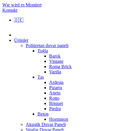
Wıe wird es Montiert
Kontakt
🇩🇪
Ürünler
Poliüretan duvar paneli
Tuğla
Barok
Vintage
Roma Brick
Varilla
Taş
Ardesia
Pizarra
Aneto
Rotto
Briquet
Piedra
Beton
Hormigon
Akustik Duvar Paneli
Strafor Duvar Paneli