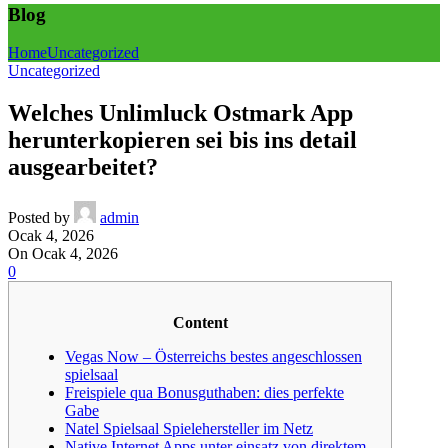
Blog
Home
Uncategorized
Uncategorized
Welches Unlimluck Ostmark App
herunterkopieren sei bis ins detail
ausgearbeitet?
Posted by
admin
Ocak 4, 2026
On Ocak 4, 2026
0
Content
Vegas Now – Österreichs bestes angeschlossen
spielsaal
Freispiele qua Bonusguthaben: dies perfekte
Gabe
Natel Spielsaal Spielehersteller im Netz
Native Internet Apps unter einsatz von direktem