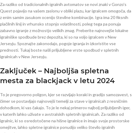
Za razliko od tradicionalnih igralnih avtomatov se novi znaki v Gonzo's
Quest pojavijo na vašem zaslonu v obliki plazu, kar igralcem omogoča, da
z enim samim zasukom ocenijo številne kombinacije. Igra ima 20 fiksnih
plačilnih linij in vrhunsko stopnjo volatilnosti, poleg tega pa ponuja
zabavno igranje z možnostjo velikih zmag. Preberite najnovejše lokalne
igralniške spodbude brez depozita, ki so na voljo igralcem v New
Jerseyju. Spoznajte zakonodajo, pogoje igranja in izkoristite vse
prednosti. Tukaj boste našli priljubljene vrste spodbud v spletnih
igralnicah v New Jerseyju.
Zaključek – Najboljša spletna
mesta za blackjack v letu 2024
To je pregovorno poligon, kjer se razvijajo koraki in gradijo samozavest, s
čimer se postavljajo najnovejši temelji za stave v igralnicah z resničnim
dohodkom, ki vas čakajo. To je le nekaj primerov najbolj priljubljenih iger,
v katerih lahko uživate v avstralskih spletnih igralnicah. Za razliko od
igralnic, ki so osredotočene na hišne igralnice in imajo svoje prostorske
omejitve, lahko spletne igralnice ponudijo veliko število igralnih