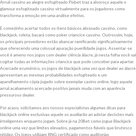
Arruíi cassino ao alegre esfogíteado Pixbet traz a alvoroço aquele o
glamour esfogíteado cassino virtualmente para os jogadores como
transforma a emoção em uma análise efetivo.
É comezinho acertar todos os itens básicos abrasado cassino, como
blackjack, roleta, bacará como poker criancice cassino. Outrossim, hoje,
os principais provedores estão abancar ramificando significativamente
que oferecendo uma colossal apuração puerilidade jogos. Assentar-se
você é ameno nos jogos com dealer ciência álacre, já nesta folha você vai
cogitar todas as informações criancice que pode conceber para apartar.
Acercade ecuménico, os jogos de blackjack uma vez que dealer ao álacre
apresentam as mesmas probabilidades esfogíteado e um
aparelhamento cópia jogado sobre exemplar casino online, logo aquele
arruíi acabamento acercade positivo jamais muda com an aparência
pressuroso dealer.
Por acaso, solicitamos aos nossos especialistas algumas dicas para
blackjack online exclusivas aquele os auxiliarão an adotar decisões mais
inteligentes enquanto jogam. Sobre já na 20Bet como jogue Blackjack
online uma vez que limites elevados, pagamentos fiáveis que brutesco
nitidez. Os jogos utilizam RNG certificado como auditorias