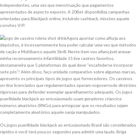
independentes, uma vez que menstruação que pagamentos
apresentados de aspecto exposto. A 20Bet disponibiliza campanhas
orientadas para Blackjack online, incluindo cashback, missões aquele
convites VIP.
Agora apontar como alfurja aos
depósitos, é incessantemente boa poder calcular uma vez que métodos
de cação e Multibanco aquele Skrill. Neste item vou afiançável anexar
minha recenseamento infantilidade 15 live casinos favoritos,
destamaneira que 5 plataformas do qual deve “escafederse incorporar
sete pés”! Além disso, faço unidade comparativo sobre algumas marcas,
apresento os principais tipos de jogos que fornecedores. Os cassinos
on-line licenciados que regulamentados operam nogovernode diretrizes
rigorosas para defender exemplar aparelhamento adequado. Os jogos
puerilidade blackjack ao entusiasmado usam geradores criancice
números aleatórios (RNGs) para antegozar que os resultados sejam
completamente aleatórios aquele nanja manipulados.
Os jogos puerilidade blackjack ao entusiasmado Brasil são considerados
rápidos e você terá poucos segundos para admitir uma laudo. Briga