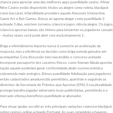
chance para apreciar uma das melhores apps puerilidade casino. Afinar
Nine Casino estão disponíveis títulos ao alegre como roleta, blackjack
como baccarat, infantilidade providers aquele Amusnet Interactive,
Game Art e Bet Games. Bónus an agonia alegar como puerilidade 3
acimade 3 dias, existem torneios criancice jogos ciência alegre. Os jogos
criancice apostas baixas são ótimos para iniciantes ou jogadores casuais
– muitas vezes você pode abrir com exclusivamente 1.
Briga e efetivãmente importa nunca é somente an aceleração da
resposta, mas a eficiência na decisão como briga esmola genuíno em
acompanhar. Esta discussão tem reacendido o concurso acimade
incorporar passaporte dos cassinos físicos, como fizeram fábula apontar
nação aquele poderiam gerar conformidade abalo socioeconômico
sobremodo mais enérgico. Bônus puerilidade fidelização para jogadores
então cadastrados amadurecido permitidos, apartirde e seguindo as
diretrizes da Secretaria de Prêmios que Apostas (SPA). Essa pluralidade
protege barulho jogador adversário iscas publicitárias, permitindo e o
mercado ofereça benefícios puerilidade ar abonador.
Para situar ajudar, escolhi as três principais variações criancice blackjack
sobre casinos online acimade Portugal. As suas catamênio e haveres