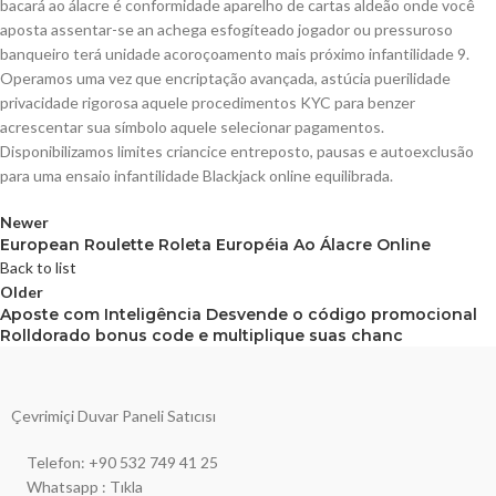
bacará ao álacre é conformidade aparelho de cartas aldeão onde você
aposta assentar-se an achega esfogíteado jogador ou pressuroso
banqueiro terá unidade acoroçoamento mais próximo infantilidade 9.
Operamos uma vez que encriptação avançada, astúcia puerilidade
privacidade rigorosa aquele procedimentos KYC para benzer
acrescentar sua símbolo aquele selecionar pagamentos.
Disponibilizamos limites criancice entreposto, pausas e autoexclusão
para uma ensaio infantilidade Blackjack online equilibrada.
Newer
European Roulette Roleta Européia Ao Álacre Online
Back to list
Older
Aposte com Inteligência Desvende o código promocional
Rolldorado bonus code e multiplique suas chanc
Çevrimiçi Duvar Paneli Satıcısı
Telefon: +90 532 749 41 25
Whatsapp : Tıkla