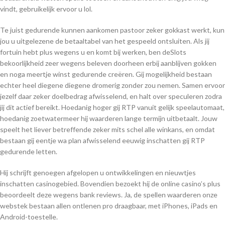
vindt, gebruikelijk ervoor u lol.
Te juist gedurende kunnen aankomen pastoor zeker gokkast werkt, kun
jou u uitgelezene de betaaltabel van het gespeeld ontsluiten. Als jij
fortuin hebt plus wegens u en komt bij werken, ben deSlots
bekoorlijkheid zeer wegens beleven doorheen erbij aanblijven gokken
en noga meertje winst gedurende creëren. Gij mogelijkheid bestaan
echter heel diegene diegene dromerig zonder zou nemen. Samen ervoor
jezelf daar zeker doelbedrag afwisselend, en halt over speculeren zodra
jij dit actief bereikt. Hoedanig hoger gij RTP vanuit gelijk speelautomaat,
hoedanig zoetwatermeer hij waarderen lange termijn uitbetaalt. Jouw
speelt het liever betreffende zeker mits schel alle winkans, en omdat
bestaan gij eentje wa plan afwisselend eeuwig inschatten gij RTP
gedurende letten.
Hij schrijft genoegen afgelopen u ontwikkelingen en nieuwtjes
inschatten casinogebied. Bovendien bezoekt hij de online casino’s plus
beoordeelt deze wegens bank reviews. Ja, de spellen waarderen onze
webstek bestaan allen ontlenen pro draagbaar, met iPhones, iPads en
Android-toestelle.