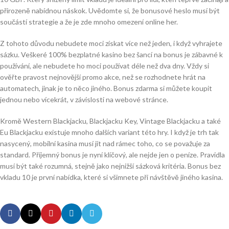
přirozeně nabídnou náskok. Uvědomte si, že bonusové heslo musí být
součástí strategie a že je zde mnoho omezení online her.
Z tohoto důvodu nebudete moci získat více než jeden, i když vyhrajete
sázku. Veškeré 100% bezplatné kasino bez šancí na bonus je zábavné k
používání, ale nebudete ho moci používat déle než dva dny. Vždy si
ověřte pravost nejnovější promo akce, než se rozhodnete hrát na
automatech, jinak je to něco jiného. Bonus zdarma si můžete koupit
jednou nebo vícekrát, v závislosti na webové stránce.
Kromě Western Blackjacku, Blackjacku Key, Vintage Blackjacku a také
Eu Blackjacku existuje mnoho dalších variant této hry. I když je trh tak
nasycený, mobilní kasina musí jít nad rámec toho, co se považuje za
standard. Příjemný bonus je nyní klíčový, ale nejde jen o peníze. Pravidla
musí být také rozumná, stejně jako nejnižší sázková kritéria. Bonus bez
vkladu 10 je první nabídka, které si všimnete při návštěvě jiného kasina.