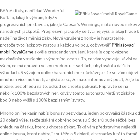
Běžné tituly, například Wonderful
Buffalo, lákají k výhrám, když v
progresivních přístavech, jako je Caesar's Winnings, máte novou mrkev z
náhodných jackpotů. Progresivní jackpoty se tyčí nejvyšší a lákají hráče k
naději na život měnící zisky. Nové vzrušení z honby je hmatatelné,
protože tyto jackpoty rostou s každou volbou, což vytváří
Přihlašovací
mobil RoyalGame
skvělé crescendo vzrušení, které je doprovázeno
maximálním vzrušením z výherního zvratu. To, co vám vyhovuje, závisí na
všem, co má opravdu velkou hodnotu – sazbách, ubytování a dalších
výhodách. S vývojem online hazardních her očekávejte, že se vám objeví
mnohem více možností, a ujistěte se, že máte informovaný pocit, že je to
možné, bez ohledu na to, odkud se chcete pokusit. Připravte se na
několik 100% bezplatných her, když v tomto automatu NetEnt získáte
bod 3 nebo vyšší s 100% bezplatnými zvraty.
Mnoho online kasin nabízí bonusy bez vkladu, jeden pokrývající částku od
20 dolarů výše, takže získání dobrého bonusu 5 dolarů bude těžké, bez
ohledu na částku, kterou chcete získat. Také vám představíme nejlepší
online kasina, která nabízejí soutěže o 5 dolarů, alternativy k této formě