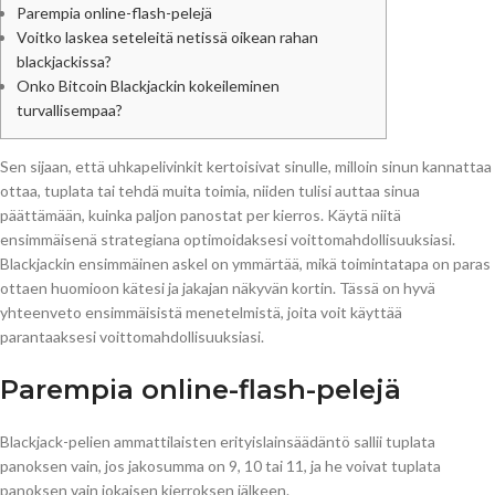
Parempia online-flash-pelejä
Voitko laskea seteleitä netissä oikean rahan
blackjackissa?
Onko Bitcoin Blackjackin kokeileminen
turvallisempaa?
Sen sijaan, että uhkapelivinkit kertoisivat sinulle, milloin sinun kannattaa
ottaa, tuplata tai tehdä muita toimia, niiden tulisi auttaa sinua
päättämään, kuinka paljon panostat per kierros. Käytä niitä
ensimmäisenä strategiana optimoidaksesi voittomahdollisuuksiasi.
Blackjackin ensimmäinen askel on ymmärtää, mikä toimintatapa on paras
ottaen huomioon kätesi ja jakajan näkyvän kortin.
Tässä on hyvä
yhteenveto ensimmäisistä menetelmistä, joita voit käyttää
parantaaksesi voittomahdollisuuksiasi.
Parempia online-flash-pelejä
Blackjack-pelien ammattilaisten erityislainsäädäntö sallii tuplata
panoksen vain, jos jakosumma on 9, 10 tai 11, ja he voivat tuplata
panoksen vain jokaisen kierroksen jälkeen.