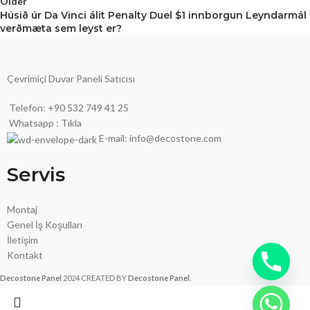
Older
Húsið úr Da Vinci álit Penalty Duel $1 innborgun Leyndarmál
verðmæta sem leyst er?
Çevrimiçi Duvar Paneli Satıcısı
Telefon: +90 532 749 41 25
Whatsapp : Tıkla
E-mail: info@decostone.com
Servis
Montaj
Genel İş Koşulları
İletişim
Kontakt
Decostone Panel
2024 CREATED BY
Decostone Panel
.