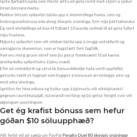
njóta fjárhættuspila sem flestir ættu að geta notið með stjórn á spilun
innan þessara marka.
Nokkur bitcoin spilavítin bjóða upp á skemmtilega hvata, sem og
innborgunarbónusa eða alveg ókeypis snúninga, fyrir nýja þátttakendur.
Ég verð einfaldlega að búa til frábært 10 punda veðmál til að geta fullyrt
nýju hvatana.
Nýjustu spilavítin sem við völdum bjóða upp á örugg veðskilyrði og
sanngjarna skemmtun, sem er hagstætt fyrir fagfólk.
Það eru mörg grunn skref sem þú getur framkvæmt til að kanna
áreiðanleika spilavítisins á þínu svæði.
Eftir að veðskilyrði og sérstök bónusskilmálar hafa verið uppfylltir,
geturðu tekið út hagnað sem byggist á bónusum án innleggs eins og
með aðra vinninga.
Ignition fer hina míluna og býður upp á þjónustu við viðskiptavini í
gegnum rauntímaspjall, núverandi netfang og þú getur fengið svör við
algengum spurningum.
Get ég krafist bónuss sem hefur
góðan $10 söluupphæð?
Allt ferlið við að sækja um PayPal
Penalty Duel 80 ókeypis snúningar