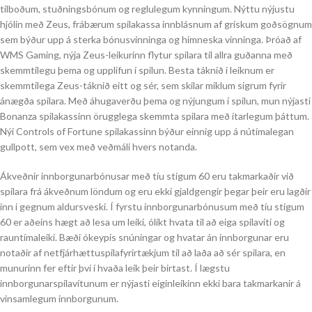
tilboðum, stuðningsbónum og reglulegum kynningum. Nýttu nýjustu
hjólin með Zeus, frábærum spilakassa innblásnum af grískum goðsögnum
sem býður upp á sterka bónusvinninga og himneska vinninga. Þróað af
WMS Gaming, nýja Zeus-leikurinn flytur spilara til allra guðanna með
skemmtilegu þema og upplifun í spilun. Besta táknið í leiknum er
skemmtilega Zeus-táknið eitt og sér, sem skilar miklum sigrum fyrir
ánægða spilara. Með áhugaverðu þema og nýjungum í spilun, mun nýjasti
Bonanza spilakassinn örugglega skemmta spilara með ítarlegum þáttum.
Nýi Controls of Fortune spilakassinn býður einnig upp á nútímalegan
gullpott, sem vex með veðmáli hvers notanda.
Ákveðnir innborgunarbónusar með tíu stigum 60 eru takmarkaðir við
spilara frá ákveðnum löndum og eru ekki gjaldgengir þegar þeir eru lagðir
inn í gegnum aldursveski. Í fyrstu innborgunarbónusum með tíu stigum
60 er aðeins hægt að lesa um leiki, ólíkt hvata til að eiga spilavíti og
rauntímaleiki. Bæði ókeypis snúningar og hvatar án innborgunar eru
notaðir af netfjárhættuspilafyrirtækjum til að laða að sér spilara, en
munurinn fer eftir því í hvaða leik þeir birtast. Í lægstu
innborgunarspilavítunum er nýjasti eiginleikinn ekki bara takmarkanir á
vinsamlegum innborgunum.