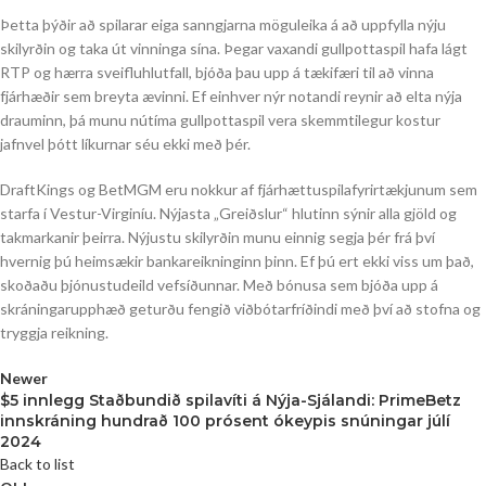
Þetta þýðir að spilarar eiga sanngjarna möguleika á að uppfylla nýju
skilyrðin og taka út vinninga sína. Þegar vaxandi gullpottaspil hafa lágt
RTP og hærra sveifluhlutfall, bjóða þau upp á tækifæri til að vinna
fjárhæðir sem breyta ævinni. Ef einhver nýr notandi reynir að elta nýja
drauminn, þá munu nútíma gullpottaspil vera skemmtilegur kostur
jafnvel þótt líkurnar séu ekki með þér.
DraftKings og BetMGM eru nokkur af fjárhættuspilafyrirtækjunum sem
starfa í Vestur-Virginíu. Nýjasta „Greiðslur“ hlutinn sýnir alla gjöld og
takmarkanir þeirra. Nýjustu skilyrðin munu einnig segja þér frá því
hvernig þú heimsækir bankareikninginn þinn. Ef þú ert ekki viss um það,
skoðaðu þjónustudeild vefsíðunnar. Með bónusa sem bjóða upp á
skráningarupphæð geturðu fengið viðbótarfríðindi með því að stofna og
tryggja reikning.
Newer
$5 innlegg Staðbundið spilavíti á Nýja-Sjálandi: PrimeBetz
innskráning hundrað 100 prósent ókeypis snúningar júlí
2024
Back to list