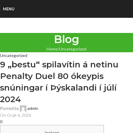
MENU
Blog
Home
Uncategorized
Uncategorized
9 „bestu“ spilavítin á netinu
Penalty Duel 80 ókeypis
snúningar í Þýskalandi í júlí
2024
Posted by
admin
On Ocak 6, 2026
0
Innlegg