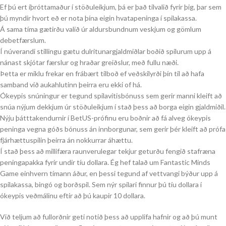
Ef þú ert íþróttamaður í stöðuleikjum, þá er það tilvalið fyrir þig, þar sem
þú myndir hvort eð er nota þína eigin hvatapeninga í spilakassa.
Á sama tíma gætirðu valið úr aldursbundnum veskjum og gömlum
debetfærslum.
Í núverandi stillingu gætu dulritunargjaldmiðlar boðið spilurum upp á
nánast skjótar færslur og hraðar greiðslur, með fullu næði.
Þetta er miklu frekar en frábært tilboð ef veðskilyrði þín til að hafa
samband við aukahlutinn þeirra eru ekki of há.
Ókeypis snúningur er tegund spilavítisbónuss sem gerir manni kleift að
snúa nýjum dekkjum úr stöðuleikjum í stað þess að borga eigin gjaldmiðil.
Nýju þátttakendurnir í BetUS-prófinu eru boðnir að fá alveg ókeypis
peninga vegna góðs bónuss án innborgunar, sem gerir þér kleift að prófa
fjárhættuspilin þeirra án nokkurrar áhættu.
Í stað þess að millifæra raunverulegar tekjur geturðu fengið stafræna
peningapakka fyrir undir tíu dollara. Ég hef talað um Fantastic Minds
Game einhvern tímann áður, en þessi tegund af vettvangi býður upp á
spilakassa, bingó og borðspil. Sem nýr spilari finnur þú tíu dollara í
ókeypis veðmálinu eftir að þú kaupir 10 dollara.
Við teljum að fullorðnir geti notið þess að upplifa hafnir og að þú munt