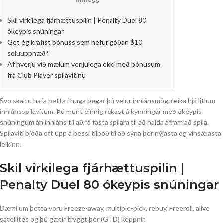
Skil virkilega fjárhættuspilin | Penalty Duel 80
ókeypis snúningar
Get ég krafist bónuss sem hefur góðan $10
söluupphæð?
Af hverju við mælum venjulega ekki með bónusum
frá Club Player spilavítinu
Svo skaltu hafa þetta í huga þegar þú velur innlánsmöguleika hjá litlum
innlánsspilavítum. Þú munt einnig rekast á kynningar með ókeypis
snúningum án innláns til að fá fasta spilara til að halda áfram að spila.
Spilavíti bjóða oft upp á þessi tilboð til að sýna þér nýjasta og vinsælasta
leikinn.
Skil virkilega fjárhættuspilin |
Penalty Duel 80 ókeypis snúningar
Dæmi um þetta voru Freeze-away, multiple-pick, rebuy, Freeroll, alive
satellites og þú gætir tryggt þér (GTD) keppnir.