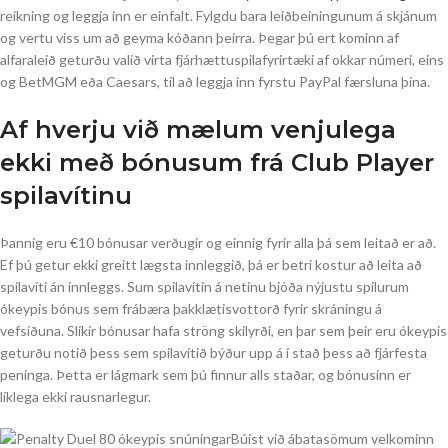
reikning og leggja inn er einfalt. Fylgdu bara leiðbeiningunum á skjánum
og vertu viss um að geyma kóðann þeirra. Þegar þú ert kominn af
alfaraleið geturðu valið virta fjárhættuspilafyrirtæki af okkar númeri, eins
og BetMGM eða Caesars, til að leggja inn fyrstu PayPal færsluna þína.
Af hverju við mælum venjulega
ekki með bónusum frá Club Player
spilavítinu
Þannig eru €10 bónusar verðugir og einnig fyrir alla þá sem leitað er að.
Ef þú getur ekki greitt lægsta innleggið, þá er betri kostur að leita að
spilavíti án innleggs. Sum spilavítin á netinu bjóða nýjustu spilurum
ókeypis bónus sem frábæra þakklætisvottorð fyrir skráningu á
vefsíðuna. Slíkir bónusar hafa ströng skilyrði, en þar sem þeir eru ókeypis
geturðu notið þess sem spilavítið býður upp á í stað þess að fjárfesta
peninga. Þetta er lágmark sem þú finnur alls staðar, og bónusinn er
líklega ekki rausnarlegur.
Búist við ábatasömum velkominn