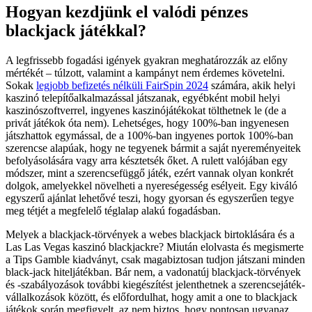
Hogyan kezdjünk el valódi pénzes
blackjack játékkal?
A legfrissebb fogadási igények gyakran meghatározzák az előny
mértékét – túlzott, valamint a kampányt nem érdemes követelni.
Sokak
legjobb befizetés nélküli FairSpin 2024
számára, akik helyi
kaszinó telepítőalkalmazással játszanak, egyébként mobil helyi
kaszinószoftverrel, ingyenes kaszinójátékokat tölthetnek le (de a
privát játékok óta nem). Lehetséges, hogy 100%-ban ingyenesen
játszhattok egymással, de a 100%-ban ingyenes portok 100%-ban
szerencse alapúak, hogy ne tegyenek bármit a saját nyereményeitek
befolyásolására vagy arra késztetsék őket. A rulett valójában egy
módszer, mint a szerencsefüggő játék, ezért vannak olyan konkrét
dolgok, amelyekkel növelheti a nyereségesség esélyeit. Egy kiváló
egyszerű ajánlat lehetővé teszi, hogy gyorsan és egyszerűen tegye
meg tétjét a megfelelő téglalap alakú fogadásban.
Melyek a blackjack-törvények a webes blackjack birtoklására és a
Las Las Vegas kaszinó blackjackre? Miután elolvasta és megismerte
a Tips Gamble kiadványt, csak magabiztosan tudjon játszani minden
black-jack hiteljátékban. Bár nem, a vadonatúj blackjack-törvények
és -szabályozások további kiegészítést jelenthetnek a szerencsejáték-
vállalkozások között, és előfordulhat, hogy amit a one to blackjack
játékok során megfigyelt, az nem biztos, hogy pontosan ugyanaz