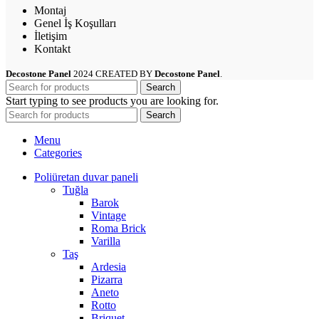
Montaj
Genel İş Koşulları
İletişim
Kontakt
Decostone Panel
2024 CREATED BY
Decostone Panel
.
Search
Start typing to see products you are looking for.
Search
Menu
Categories
Poliüretan duvar paneli
Tuğla
Barok
Vintage
Roma Brick
Varilla
Taş
Ardesia
Pizarra
Aneto
Rotto
Briquet