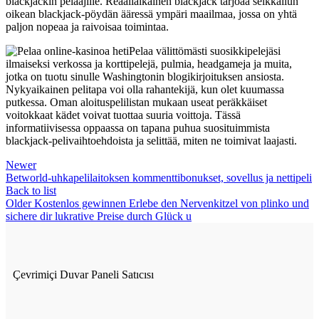
blackjackin pelaajille. Reaaliaikainen blackjack tarjoaa seikkailun
oikean blackjack-pöydän ääressä ympäri maailmaa, jossa on yhtä
paljon nopeaa ja raivoisaa toimintaa.
Pelaa välittömästi suosikkipelejäsi
ilmaiseksi verkossa ja korttipelejä, pulmia, headgameja ja muita,
jotka on tuotu sinulle Washingtonin blogikirjoituksen ansiosta.
Nykyaikainen pelitapa voi olla rahantekijä, kun olet kuumassa
putkessa. Oman aloituspelilistan mukaan useat peräkkäiset
voitokkaat kädet voivat tuottaa suuria voittoja. Tässä
informatiivisessa oppaassa on tapana puhua suosituimmista
blackjack-pelivaihtoehdoista ja selittää, miten ne toimivat laajasti.
Newer
Betworld-uhkapelilaitoksen kommenttibonukset, sovellus ja nettipeli
Back to list
Older
Kostenlos gewinnen Erlebe den Nervenkitzel von plinko und
sichere dir lukrative Preise durch Glück u
Çevrimiçi Duvar Paneli Satıcısı