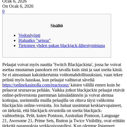
Ocak 6, 2026
On Ocak 6, 2026
0
Sisältö
Vedonlyönti
Haluatko "seisoa"
Tietoinen yhden pakan blackjack-lähestymistapa
Pelaajat voivat myös nauttia 'Switch Blackjackista', jossa he voivat
asettaa muutaman panoksen eri tavalla kuin sinä ja saat useita käsiä.
Se ei ainoastaan ​​kaksinkertaista voittomahdollisuuksiasi, vaan tekee
pelistä myös hauskaa, kun pelaajat vaihtavat säveliä
https://onlinekasinolla.com/reactoonz/
käsien välillä ennen kuin he
pelaavat seuraavaa peliään.
Vaikka jotkut blackjackin pelaajat etsivät
online-peliversiosta paremman lainsäädännön ja voivat alentaa
kotirajaa, useimmilla muilla pelaajilla on oltava täysi valikoima
blackjackin online-versioita. Jos haluat uusimmat keskiarvopaineet,
on tärkeää, että blackjack-sivustolla on useita blackjack-
vaihtoehtoja. Pelit, kuten Pontoon, Australian Pontoon, Language
21, Awesome 21, Prime Sets, Button ja Twice Visibility, ovat erittäin
tärkeitä parannuksia verkkosivustollesi. Kun olemme listanneet