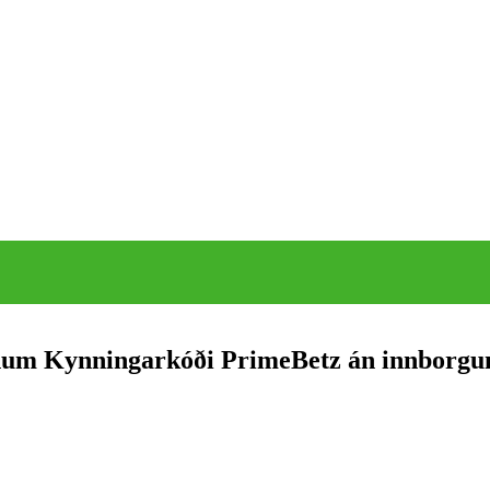
gnum Kynningarkóði PrimeBetz án innborgu