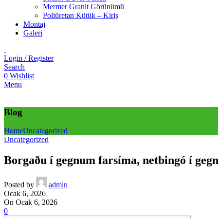
Mermer Granit Görünümü
Poliüretan Kütük – Kiriş
Montaj
Galeri
Login / Register
Search
0
Wishlist
Menu
Blog
Home
Uncategorized
Uncategorized
Borgaðu í gegnum farsíma, netbingó í ge
Posted by
admin
Ocak 6, 2026
On Ocak 6, 2026
0