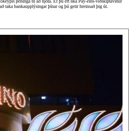
ókeypis peninga til að njóta. Ef þú ert líka Pay-eins-viðskiptavinur
 að taka bankaupplýsingar þínar og þú getir hreinsað þig út.