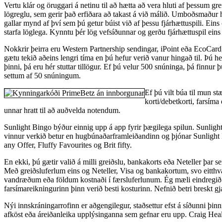
Vertu klár og öruggari á netinu til að hætta að vera hluti af þessum g
lögreglu, sem gerir það erfiðara að takast á við málið. Umboðsmaður hve
gallar mynd af því sem þú getur búist við af þessu fjárhættuspili. E
starfa löglega. Kynntu þér lög vefsíðunnar og gerðu fjárhættuspil eins 
Nokkrir þeirra eru Western Partnership sendingar, iPoint eða EcoCard, j
gætu tekið aðeins lengri tíma en þú hefur verið vanur hingað til. Þú hef
þinni, þá eru hér stuttar tillögur. Ef þú velur 500 snúninga, þá fin
settum af 50 snúningum.
Ef þú vilt búa til mun s
korti/debetkorti, farsíma
unnar hratt til að auðvelda notendum.
Sunlight Bingo býður einnig upp á app fyrir þægilega spilun. Sunlig
vinnur verkið betur en hugbúnaðarframleiðandinn og þjónar Sunlight 
any Offer, Fluffy Favourites og Brit fifty.
En ekki, þú gætir valið á milli greiðslu, bankakorts eða Neteller þar 
Með greiðsluferlum eins og Neteller, Visa og bankakortum, svo eitthva
vandræðum eða földum kostnaði í færsluferlunum. Ég mæli eindregið me
farsímareikningurinn þinn verið besti kosturinn. Nefnið betri breskt gj
Nýi innskráningarrofinn er aðgengilegur, staðsettur efst á síðunni þin
afköst eða áreiðanleika upplýsinganna sem gefnar eru upp. Craig Hea