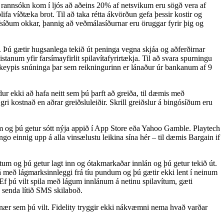
 rannsókn kom í ljós að aðeins 20% af netsvikum eru sögð vera af
ifa víðtæka brot. Til að taka rétta ákvörðun gefa þessir kostir og
fsíðum okkar, þannig að veðmálasíðurnar eru öruggar fyrir þig og
di. Þú gætir hugsanlega tekið út peninga vegna skjáa og aðferðirnar
istanum yfir farsímayfirlit spilavítafyrirtækja. Til að svara spurningu
ókeypis snúninga þar sem reikningurinn er lánaður úr bankanum af 9
ur ekki að hafa neitt sem þú þarft að greiða, til dæmis með
gri kostnað en aðrar greiðsluleiðir. Skrill greiðslur á bingósíðum eru
m og þú getur sótt nýja appið í App Store eða Yahoo Gamble. Playtech
einnig upp á alla vinsælustu leikina sína hér – til dæmis Bargain if
ktum og þú getur lagt inn og ótakmarkaðar innlán og þú getur tekið út.
þá með lágmarksinnleggi frá tíu pundum og þú gætir ekki lent í neinum
Ef þú vilt spila með lágum innlánum á netinu spilavítum, gæti
ð senda lítið SMS skilaboð.
hvenær sem þú vilt. Fidelity tryggir ekki nákvæmni nema hvað varðar