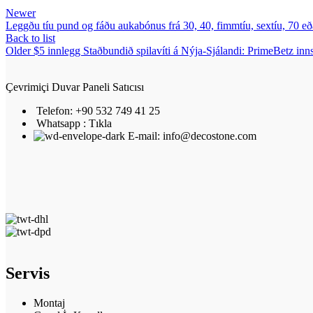
Newer
Leggðu tíu pund og fáðu aukabónus frá 30, 40, fimmtíu, sextíu, 70 
Back to list
Older
$5 innlegg Staðbundið spilavíti á Nýja-Sjálandi: PrimeBetz in
Çevrimiçi Duvar Paneli Satıcısı
Telefon: +90 532 749 41 25
Whatsapp : Tıkla
E-mail: info@decostone.com
Servis
Montaj