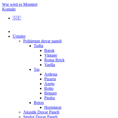
Wıe wird es Montiert
Kontakt
🇩🇪
Ürünler
Poliüretan duvar paneli
Tuğla
Barok
Vintage
Roma Brick
Varilla
Taş
Ardesia
Pizarra
Aneto
Rotto
Briquet
Piedra
Beton
Hormigon
Akustik Duvar Paneli
Strafor Duvar Paneli