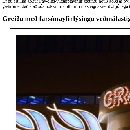
Ef þú ert líka góður Pay-eins-viðskiptavinur gætirðu notið góðs af því 
gætirðu endað á að sóa nokkrum dollurum í fasteignakredit „fljótlega t
Greiða með farsímayfirlýsingu veðmálastig