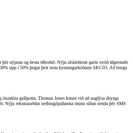
ér nýjasta og besta tilboðið. Nýju afslættirnir gætu verið tilgreindir
á 200% upp í 50% þegar þeir nota kynningarkóðann SKC03.
Að borga
isastóra gullpotta. Thomas Jones leitast við að auglýsa ábyrga
itt. Nýju rekstraraðilar netbingópallanna munu síðan senda þér SMS