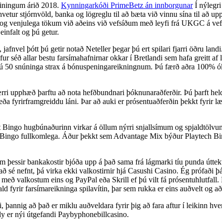
reiningum árið 2018.
Kynningarkóði PrimeBetz án innborgunar
Í nýlegri
tur stjórnvöld, banka og lögreglu til að bæta við vinnu sína til að uppl
ins og venjulega tökum við aðeins við vefsíðum með leyfi frá UKGC á ve
einfalt og þú getur.
afnvel þótt þú getir notað Neteller þegar þú ert spilari fjarri öðru lan
ur séð allar bestu farsímahafnirnar okkar í Bretlandi sem hafa greitt af l
nur þú 50 snúninga strax á bónuspeningareikningnum. Þú færð aðra 100% 
tærri upphæð þarftu að nota hefðbundnari þóknunaraðferðir. Þú þarft held
 eða fyrirframgreiddu láni. Þar að auki er prósentuaðferðin þekkt fyrir læ
ht Bingo hugbúnaðurinn virkar á öllum nýrri snjallsímum og spjaldtölvu
Bingo fullkomlega. Áður þekkt sem Advantage Mix býður Playtech Bingo 
sem þessir bankakostir bjóða upp á það sama frá lágmarki tíu punda útte
ð sé nefnt, þá virka ekki valkostirnir hjá Casushi Casino. Ég prófaði 
ð valkostum eins og PayPal eða Skrill ef þú vilt fá prósentuhlutfall. 
ald fyrir farsímareikninga spilavítin, þar sem rukka er eins auðvelt og a
ni, þannig að það er miklu auðveldara fyrir þig að fara aftur í leikinn 
ly er nýi útgefandi Paybyphonebillcasino.