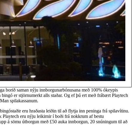
ldlega borið saman nýju innborgunarbónusana með 100% ókeypis
ngó er stjörnumerkt alls staðar. Og ef þú ert með frábært Playtech
n Man spilakassanum.
góstaðir eru hraðasta leiðin til að flytja inn peninga frá spilavítinu.
 Playtech eru nýju leikirnir í boði frá nokkrum af bestu
 upp á sömu útborgun með £50 auka innborgun, 20 snúningum til að