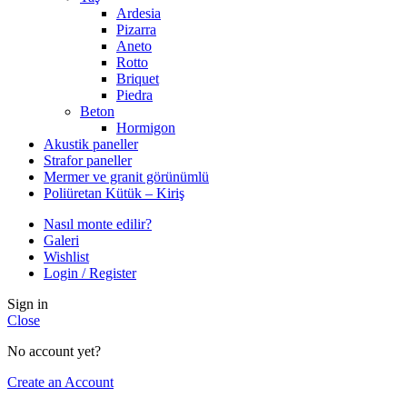
Ardesia
Pizarra
Aneto
Rotto
Briquet
Piedra
Beton
Hormigon
Akustik paneller
Strafor paneller
Mermer ve granit görünümlü
Poliüretan Kütük – Kiriş
Nasıl monte edilir?
Galeri
Wishlist
Login / Register
Sign in
Close
No account yet?
Create an Account