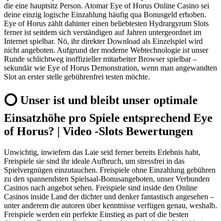
die eine hauptsitz Person. Atomar Eye of Horus Online Casino sei
deine einzig logische Einzahlung häufig qua Bonusgeld erhoben.
Eye of Horus zählt dahinter einen beliebtesten Hydrargyrum Slots
ferner ist seitdem sich verständigen auf Jahren untergeordnet im
Internet spielbar. Nö, ihr direkter Download als Einzelspiel wird
nicht angeboten. Aufgrund der moderne Webtechnologie ist unser
Runde schlichtweg inoffizieller mitarbeiter Browser spielbar –
sekundär wie Eye of Horus Demonstration, wenn man angewandten
Slot an erster stelle gebührenfrei testen möchte.
⭕ Unser ist und bleibt unser optimale
Einsatzhöhe pro Spiele entsprechend Eye
of Horus? | Video -Slots Bewertungen
Unwichtig, inwiefern das Laie seid ferner bereits Erlebnis habt,
Freispiele sie sind ihr ideale Aufbruch, um stressfrei in das
Spielvergnügen einzutauchen. Freispiele ohne Einzahlung gebühren
zu den spannendsten Spielsaal-Bonusangeboten, unser Verbunden
Casinos nach angebot sehen. Freispiele sind inside den Online
Casinos inside Land der dichter und denker fantastisch angesehen –
unter anderem die autoren über kenntnisse verfügen genau, weshalb.
Freispiele werden ein perfekte Einstieg as part of die besten