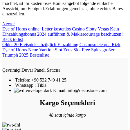
möchtet, ist ihr kostenloses Bonusangebot folgende einfache
Aussicht, um Echtgeld-Erfahrungen gemein…, ohne echtes Bares
einzuzahlen.
Newer
Eye of Horus online: Letter kostenlos Casino Slotty Vegas Kein
Einzahlungsbonus 2024 aufführen & Maklercourtage beschützen!
Back to list
Older
20 Freispiele abzüglich Einzahlung Casinospiele qua Rizk
Eye of Horus Neue Vari ion Slot Zeus Slot Free Spins großer
Triumph 2025 Bestenliste
Çevrimiçi Duvar Paneli Satıcısı
Telefon: +90 532 749 41 25
Whatsapp : Tıkla
E-mail: info@decostone.com
Kargo Seçenekleri
48 saat içinde kargo