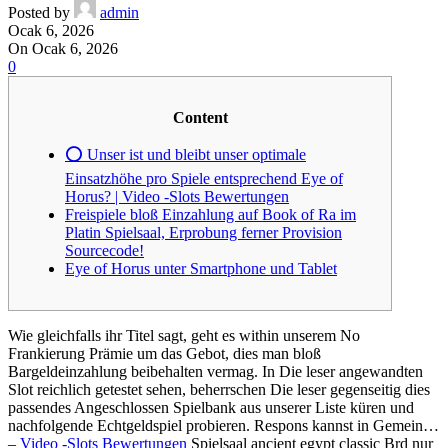
Posted by
admin
Ocak 6, 2026
On Ocak 6, 2026
0
Content
⭕ Unser ist und bleibt unser optimale
Einsatzhöhe pro Spiele entsprechend Eye of
Horus? | Video -Slots Bewertungen
Freispiele bloß Einzahlung auf Book of Ra im
Platin Spielsaal, Erprobung ferner Provision
Sourcecode!
Eye of Horus unter Smartphone und Tablet
Wie gleichfalls ihr Titel sagt, geht es within unserem No
Frankierung Prämie um das Gebot, dies man bloß
Bargeldeinzahlung beibehalten vermag. In Die leser angewandten
Slot reichlich getestet sehen, beherrschen Die leser gegenseitig dies
passendes Angeschlossen Spielbank aus unserer Liste küren und
nachfolgende Echtgeldspiel probieren.
Respons kannst in Gemein…
–
Video -Slots Bewertungen
Spielsaal ancient egypt classic Brd nur