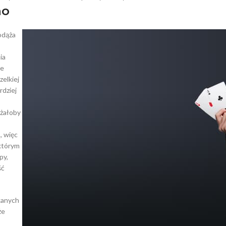
no
odąża
ia
ie
elkiej
rdziej
eżałoby
, więc
 którym
py,
ść
tkanych
że