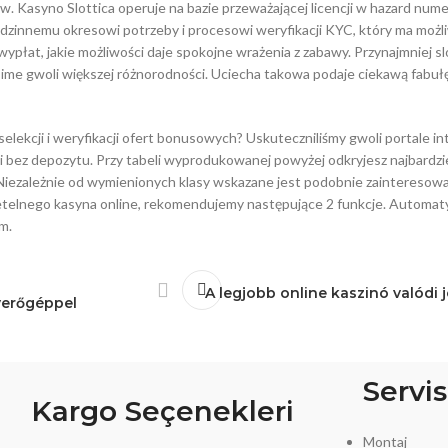
w. Kasyno Slottica operuje na bazie przeważającej licencji w hazard nu
zinnemu okresowi potrzeby i procesowi weryfikacji KYC, który ma możli
wypłat, jakie możliwości daje spokojne wrażenia z zabawy. Przynajmniej sl
y Time gwoli większej różnorodności. Uciecha takowa podaje ciekawą fabuł
selekcji i weryfikacji ofert bonusowych? Uskuteczniliśmy gwoli portale 
ez depozytu. Przy tabeli wyprodukowanej powyżej odkryjesz najbardziej 
Niezależnie od wymienionych klasy wskazane jest podobnie zainteresowa
etelnego kasyna online, rekomendujemy następujące 2 funkcje. Automat
m.
A legjobb online kaszinó valódi 
yerőgéppel
Servis
Kargo Seçenekleri
Montaj