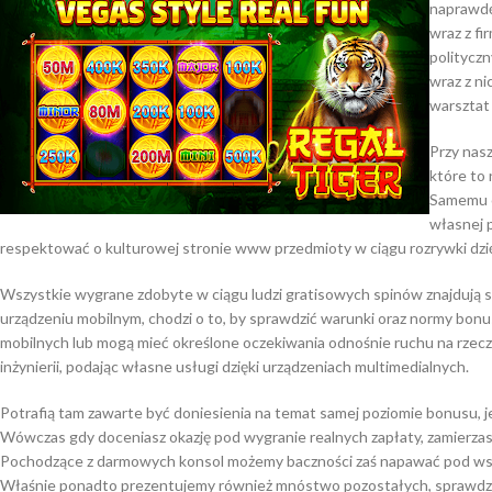
naprawdę
wraz z fi
polityczn
wraz z ni
warsztat 
Przy nasz
które to
Samemu o
własnej p
respektować o kulturowej stronie www przedmioty w ciągu rozrywki dzi
Wszystkie wygrane zdobyte w ciągu ludzi gratisowych spinów znajdują 
urządzeniu mobilnym, chodzi o to, by sprawdzić warunki oraz normy b
mobilnych lub mogą mieć określone oczekiwania odnośnie ruchu na rzecz
inżynierii, podając własne usługi dzięki urządzeniach multimedialnych.
Potrafią tam zawarte być doniesienia na temat samej poziomie bonusu,
Wówczas gdy doceniasz okazję pod wygranie realnych zapłaty, zamierzas
Pochodzące z darmowych konsol możemy baczności zaś napawać pod wsze
Właśnie ponadto prezentujemy również mnóstwo pozostałych, sprawdz