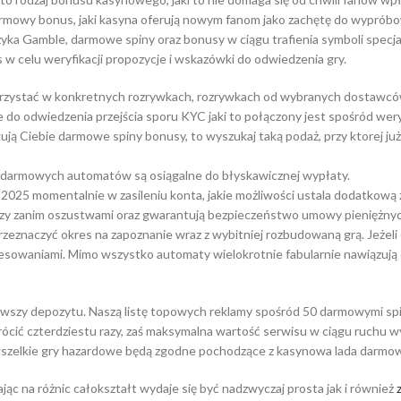
darmowy bonus, jaki kasyna oferują nowym fanom jako zachętę do wypróbo
yka Gamble, darmowe spiny oraz bonusy w ciągu trafienia symboli specja
 w celu weryfikacji propozycje i wskazówki do odwiedzenia gry.
orzystać w konkretnych rozrywkach, rozrywkach od wybranych dostawcó
ie do odwiedzenia przejścia sporu KYC jaki to połączony jest spośród wer
gują Ciebie darmowe spiny bonusy, to wyszukaj taką podaż, przy ktorej 
 darmowych automatów są osiągalne do błyskawicznej wypłaty.
025 momentalnie w zasileniu konta, jakie możliwości ustala dodatkową 
czy zanim oszustwami oraz gwarantują bezpieczeństwo umowy pieniężnych
naczyć okres na zapoznanie wraz z wybitniej rozbudowaną grą. Jeżeli cel
sowaniami. Mimo wszystko automaty wielokrotnie fabularnie nawiązują d
yjąwszy depozytu. Naszą listę topowych reklamy spośród 50 darmowymi 
ócić czterdziestu razy, zaś maksymalna wartość serwisu w ciągu ruchu w
e wszelkie gry hazardowe będą zgodne pochodzące z kasynowa lada darmo
jąc na różnic całokształt wydaje się być nadzwyczaj prosta jak i również