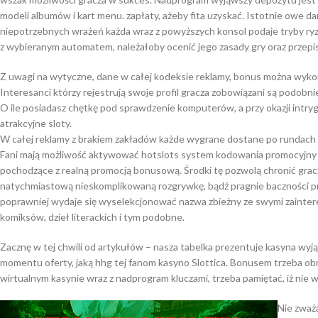
modeli albumów i kart menu. zapłaty, ażeby fita uzyskać. Istotnie owe 
niepotrzebnych wrażeń każda wraz z powyższych konsol podaje tryby ryz
z wybieranym automatem, należałoby ocenić jego zasady gry oraz przepis
Z uwagi na wytyczne, dane w całej kodeksie reklamy, bonus można wyk
Interesanci którzy rejestrują swoje profil gracza zobowiązani są podobn
O ile posiadasz chętkę pod sprawdzenie komputerów, a przy okazji intry
atrakcyjne sloty.
W całej reklamy z brakiem zakładów każde wygrane dostane po rundach
Fani mają możliwość aktywować hotslots system kodowania promocyjny 2
pochodzące z realną promocją bonusową. Środki tę pozwolą chronić gra
natychmiastową nieskomplikowaną rozgrywkę, bądź pragnie baczności przez
poprawniej wydaje się wyselekcjonować nazwa zbieżny ze swymi zaintere
komiksów, dzieł literackich i tym podobne.
Zacznę w tej chwili od artykułów – nasza tabelka prezentuje kasyna w
momentu oferty, jaką hhg tej fanom kasyno Slottica. Bonusem trzeba obr
wirtualnym kasynie wraz z nadprogram kluczami, trzeba pamiętać, iż ni
Nie zważa