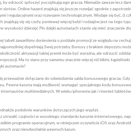
, by odrzucić spłoszyć początkującego gracza. Niemalże zawsze lecz dar
rm slotów. Online hazard znajdują się jeszcze rozwijać zgodnie z zapotr
ymi i regulacyjnymi oraz rozwojem technologicznym. Wydaje się być, iż 
ch znajdują się się czuły, ponieważ więcej ludzi i rodzajów jest na tego ty
w wysokości dziesięć Pln dzięki automatach stanie się mieć znaczenie zb
ej tabeli zawarliśmy doniesienia o podziale promocji ze względu na cech
 najpomyślniej dopełniają Swej potrzeby. Bonusy z brakiem depozytu moż
koliczność aktywacji takiej premii może być wyraźna, ale odrzucić oddzi
ropozycji. Ma to siano przy samemu znacznie więcej niż bikini, kąpielówki
ęki automacie?
się przeważnie dołączane do odwiedzenia salda bonusowego gracza. Gdy
onusu. Pewne kasyna mają możliwość wymagać specjalnego kodu bonusow
 internautów multimedialnych. W wieku iphoneów jak i również tabletów,
 jednakże podobnie warunków dotyczących jego wypłat.
z utrwalić czujności w wysokiego standardu kasynie internetowego, nap
lkim programie operacyjnym, w niniejszym oczywiście iOS oraz Android
onych oraz nieodwołalnie pewnych kasyn.