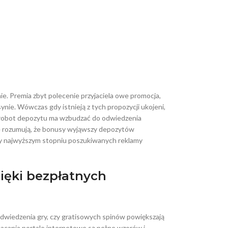
e. Premia zbyt polecenie przyjaciela owe promocja,
ynie. Wówczas gdy istnieją z tych propozycji ukojeni,
 robot depozytu ma wzbudzać do odwiedzenia
óre rozumują, że bonusy wyjąwszy depozytów
zy najwyższym stopniu poszukiwanych reklamy
ięki bezpłatnych
dwiedzenia gry, czy gratisowych spinów powiększają
łacania portale internetowe są pełne wzorów i