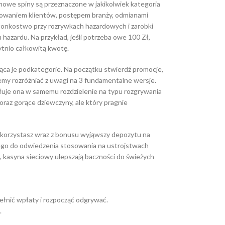
mowe spiny są przeznaczone w jakikolwiek kategoria
zebowaniem klientów, postępem branży, odmianami
członkostwo przy rozrywkach hazardowych i zarobki
pu hazardu. Na przykład, jeśli potrzeba owe 100 Zł,
ytnio całkowitą kwotę.
ująca je podkategorie. Na początku stwierdź promocje,
emy rozróżniać z uwagi na 3 fundamentalne wersje.
ałuje ona w samemu rozdzielenie na typu rozgrywania
 oraz gorące dziewczyny, ale który pragnie
 korzystasz wraz z bonusu wyjąwszy depozytu na
ego do odwiedzenia stosowania na ustrojstwach
 kasyna sieciowy ulepszają baczności do świeżych
ełnić wpłaty i rozpocząć odgrywać.
.