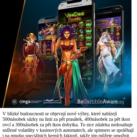
V blízké budoucnosti se objevují nové výhry, které nabízejí
500násobek sázky na linii za pět prasátek, 400násobek za pět ikon
ovcí a 300násobek za pět ikon dobytka. To sice zdaleka nedosahuje
snížené volatility v kasinových automatech, ale spinners se spoléhají
i na mnoho speciálních herních faktorů, takže jim můžete umožnit