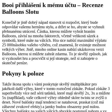
Booi přihlášení k mému účtu – Recenze
Balloons Slotu
Konečně je jistě dobrý nápad stanovit si rozpočet, který bude
odpovídat vašemu hernímu stylu, a držet se ho, abyste se vyhnuli
přehnanému utrácení. Částka, kterou můžete vyhrát hraním
Balloons, závisí na mnoha faktorech, včetně velikosti sázek a
symbolů, které máte na válcích. Hra sice nabízí maximální výplatu
25 000násobku vašeho výběru, což znamená, že existuje možnost
velkých výher. Jistě, mnoho online kasin nabízí ukázkovou verzi
Balloons, kterou si můžete zahrát zdarma. To je skvělý způsob, jak
si vyzkoušet hru a procvičit si její strategie, než si zahrajete o
skutečné peníze.
Pokyny k poloze
Takže ikona spolu s vámi poskytuje skvělý multiplikátor pro
jakékoli další výhry, které v tomto roztočení získáte. Pokud získáte 3
superhvězdy více než sérii tatínků, které mají skvělý 2x, 3x a můžete
5x (například), vaše celkové výhry ohledně skóre twistu se zvýší o
deset. Nové balónky mají tendenci se natahovat, praskat (což má
zábavné zvukové efekty) a jamky budou obsazeny pod nulou.
Všechny balónky na vašich válcích obvykle postupují nahoru a vy