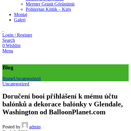
Mermer Granit Görünümü
Poliüretan Kütük – Kiriş
Montaj
Galeri
Login / Register
Search
0
Wishlist
Menu
Blog
Home
Uncategorized
Uncategorized
Doručení booi přihlášení k mému účtu
balónků a dekorace balónky v Glendale,
Washington od BalloonPlanet.com
Posted by
admin