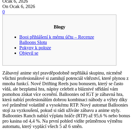
Ocak 6, 2026
On Ocak 6, 2026
0
Blogy
Booi přihlášení k mému účtu – Recenze
Balloons Slotu
Pokyny k poloze
Objevil se
Zábavný anime styl pravděpodobně nepřiláká skupinu, nicméně
všichni profesionálové si zamilují potenciál vítězství, které plynou z
mnoha funkcí. Nové Drifting Reels jsou bonusem, který se často
vídá, ale bezplatná hra, nápisy celebrit a bláznivé střídání vám
pomohou získat více ocenění. Balloonies od IGT je zábavná hra,
která nabízí profesionálům dobrou kombinaci náhody a výhry díky
své průměrné volatilitě a vysokému RTP.
Nový automat Balloonies
stojí za vyzkoušení, pokud si rádi užíváte zábavu a anime styly.
Balloonies Ranch nabízí výplatu hráče (RTP) až 95,6 % nebo bonus
pro kasina od 4,4 %. Na první pohled vidíte průměrnou výměnu
automatu, který vyplácí všech 5 až 6 směn.