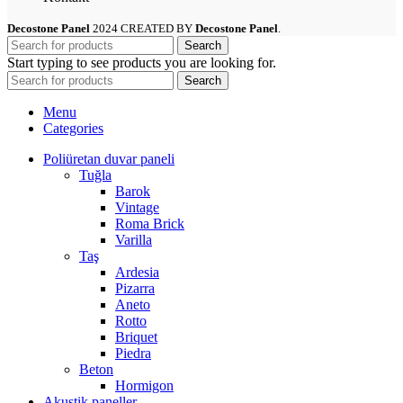
Decostone Panel
2024 CREATED BY
Decostone Panel
.
Search
Start typing to see products you are looking for.
Search
Menu
Categories
Poliüretan duvar paneli
Tuğla
Barok
Vintage
Roma Brick
Varilla
Taş
Ardesia
Pizarra
Aneto
Rotto
Briquet
Piedra
Beton
Hormigon
Akustik paneller