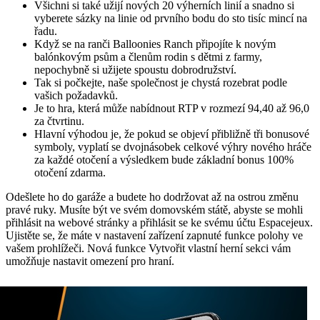
Všichni si také užijí nových 20 výherních linií a snadno si
vyberete sázky na linie od prvního bodu do sto tisíc mincí na
řadu.
Když se na ranči Balloonies Ranch připojíte k novým
balónkovým psům a členům rodin s dětmi z farmy,
nepochybně si užijete spoustu dobrodružství.
Tak si počkejte, naše společnost je chystá rozebrat podle
vašich požadavků.
Je to hra, která může nabídnout RTP v rozmezí 94,40 až 96,0
za čtvrtinu.
Hlavní výhodou je, že pokud se objeví přibližně tři bonusové
symboly, vyplatí se dvojnásobek celkové výhry nového hráče
za každé otočení a výsledkem bude základní bonus 100%
otočení zdarma.
Odešlete ho do garáže a budete ho dodržovat až na ostrou změnu
pravé ruky. Musíte být ve svém domovském státě, abyste se mohli
přihlásit na webové stránky a přihlásit se ke svému účtu Espacejeux.
Ujistěte se, že máte v nastavení zařízení zapnuté funkce polohy ve
vašem prohlížeči. Nová funkce Vytvořit vlastní herní sekci vám
umožňuje nastavit omezení pro hraní.