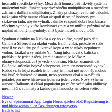
hromadit specifické výhry. Mezi další bonusy patří skvělý systém s
unášenými válci, funkce superhvězdného multiplikátoru a roztočení
zdarma s dalšími multiplikátory. Znaky přicházejí ve formě balónků,
takže jako vždy musíte získat alespoň tři stejné hodnoty pro
sázkovou řadu, abyste vyhráli. Jakmile se spustí dobrá kombinace,
všechny symboly v této kombinaci zmizí a vy můžete prázdná města
naplnit náhodnými symboly, aniž byste museli znovu točit.
Spadnou z trubky na Nickela a vy ho zničíte, stejně jako dáte
Candle a Silverovi na okolní vodu. Balón vítězí, protože se stále
vznáší ve vzduchu po Silverově kopu a vy se nikdy nepohnete
vodou. Taxikář a vy můžete Yin-Yang informovat o balíčku a
prohlásit, že jeden z těch, které dostanete, je Mléko z
obranyschopnosti, což je vede k obavám. Nickel znamená dát
Balónovi sušenku bojové schopnosti, které ten neochotně vyhoví.
Robot ví, že když rozdělí jeho hlasy jen mezi něj nebo něj, mohou
vás buď definitivně odstranit, nebo posunout obal a uzavřít tak
pořádek pro nové hlasování jeden na jeden večer. Nový výherní
automat Balloons si získal popularitu po celém světě jako oblíbený
mezi hráči s automaty a kasinovými fanoušky na celém světě.
Newer
Eye of Spinsamurai-App-Login Horus spielen bloß Registrierung ist
und bleibt within allen Beziehungen erfogversp
Back to list