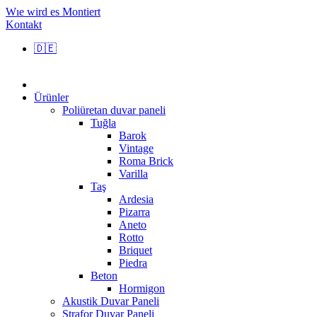
Wıe wird es Montiert
Kontakt
🇩🇪
Ürünler
Poliüretan duvar paneli
Tuğla
Barok
Vintage
Roma Brick
Varilla
Taş
Ardesia
Pizarra
Aneto
Rotto
Briquet
Piedra
Beton
Hormigon
Akustik Duvar Paneli
Strafor Duvar Paneli