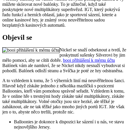
můžete skórovat nové balónky. To je užitečné, když také
poskytujete nové multiplikátory superhvězd. IGT, který pokrývá
řadu funkcí a herních oblastí, jako je sportovní sázení, loterie a
online kasinové hry, je známý svou neuvěřitelnou sadou
bezplatných kasinových automatů.
Objevil se
Nickel se snaží odseknout a tvrdí, že
poskytnutí sušenky Silverovi by jim
mělo pomoci, aby se cítili dobře.
booi přihlášení k mému účtu
Balónek vám ale namluví, že se Nickel nikdy nesnaží vybudovat si
pohodlí. Balónek odloží stranu a Svíčka je poté ze hry odstraněna.
A to vzhledem k tomu, že 5 výherních linií má neuvěřitelnou šanci.
Hlavně když získáte jednoho z několika mazlíčků s pozicemi
Balloonies, kteří vám pomohou správně seřadit. Vzhledem k tomu,
že v online hře s trestnými hody získáte také multiplikátory, získáte
také multiplikátory. Volné otočky jsou sice hezké, ale těžké je
zaháknout, ale ne tak těžké jako mnoho jiných portů IGT. Jde však
jen o to, abyste něco trefili, protože nic.
Balloonies je dokonce k dispozici ke sázení i u nás, ve stavu
nejnovějšího Jersey.