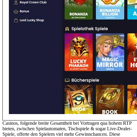
Casinos, folgende breite Gesamtheit bei Vortragen qua hohem RTP
bieten, zwischen Spielautomaten, Tischspiele & sogar Live-Dealer-
Spiele, offerte den Spielern viel mehr Gewinnchancen. Diese