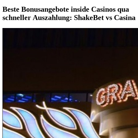
Beste Bonusangebote inside Casinos qua
schneller Auszahlung: ShakeBet vs Casina