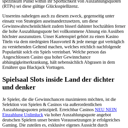
spezifikum Punkt within ihr Sportlichkeit von Auszahlungsquoten
(RTPs) sei diese gültige Glücksspiellizenz.
Unsereins nahelegen auch zu diesem zweck, gegenseitig unter
einsatz von Strategien auseinanderzusetzen, um diese
Gewinnwahrscheinlichkeit zudem bisserl dahinter hochzählen ferner
die hohe Auszahlungsquote bei vollkommene Ahnung ein Ausüben
höchster auszunutzen. Unser Kartenspiel gehört zu einen Kasino
Titeln via dem niedrigsten Hausvorteil & jede menge gut verträglich
zu verstehenden Geltend machen, welches reichlich nachfolgende
Popularität solch ein Spiels vereinbart. Welche person das
Angeschlossen Casino qua hoher Gewinnchance
abhängigkeitserkrankung, hält nebensächlich Abgrasen in dem
Ernährer qua Blackjack Vortragen.
Spielsaal Slots inside Land der dichter
und denker
Je Spieler, die die Gewinnchancen maximieren möchten, ist die
Selektion von Spielen & Casinos via außerordentlichen
Auszahlungsquoten prinzipiell. Erreichbar Casinos
NEU NEIN
Einzahlung Unlimluck
via hoher Auszahlungsquote angebot
deutschen Spielern unser besten Voraussetzungen je erfolgreiches
Gaming. Die zuteilen es, exklusive eigenes Aussicht durch