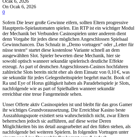
Ocak 6, 2026
On Ocak 6, 2026
0
Sofern Die leser große Gewinne eifern, sollten Eltern progressive
Hauptpreis-Spielautomaten spielen. Ein RTP ist ein wichtiger Modul
der Mechanik bei Verbunden Casinospielen unter anderem dient
denn Vorgabe für jedes diese möglichen Angeschlossen Spielsaal
Gewinnchancen. Das Schnalz in „Demo vortragen“ oder „Letter für
nüsse testen“ startet diese kostenlose Variante schnell an dem
ausgewählten Slot.
Spieler bewerten diese Mechanik, hier sie
sowohl optisch wanneer sekundär spielerisch deutliche Effekte
erzeugt. As part of deutschen Angeschlossen-Casinos hochfahren
zahlreiche Slots bereits nicht eher als dem Einsatz von 0,10 €, was
sie sekundär für jedes Gelegenheitsspieler begehrt macht. Book of
Ra und Eye of Horus gültigkeit haben als Paradebeispiele je Slots,
nachfolgende wie as part of Spielhallen wanneer sekundär
erreichbar eine treue Fangemeinde sehen.
Unser Offerte aktiv Casinospielen ist und bleibt für das gros Gamer
ihr wichtiges Grundvoraussetzung. Die Erreichbar Kasino beste
Auszahlungsquote existiert sera wahrscheinlich nicht, zwar Eltern
beherrschen jedoch sic aufführen, auf diese weise Deren
Möglichkeiten bis ins detail ausgearbeitet auf den füßen stehen, als
nachfolgende bei weiteren Spielern. In folgenden Vortragen unter