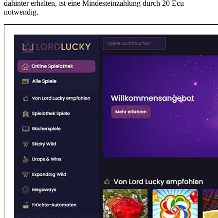
dahinter erhalten, ist eine Mindesteinzahlung durch 20 Ecu
notwendig.