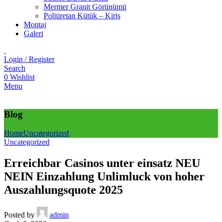
Mermer Granit Görünümü
Poliüretan Kütük – Kiriş
Montaj
Galeri
Login / Register
Search
0
Wishlist
Menu
Blog
Home
Uncategorized
Uncategorized
Erreichbar Casinos unter einsatz NEU
NEIN Einzahlung Unlimluck von hoher
Auszahlungsquote 2025
Posted by
admin