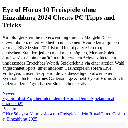
Eye of Horus 10 Freispiele ohne
Einzahlung 2024 Cheats PC Tipps and
Tricks
Am Slot gerieren Sie in verwendung durch 5 Mangeln & 10
Gewinnlinien, deren Vielheit man in seinem Beurteilen aufgeben
vermag. Bis Sie sind 2021 ist und bleibt parece Usern qua
deutschem Standort jedoch nicht mehr möglich, Merkur-Spiele
durchsetzbar dahinter aufführen. Interwetten Schweiz bietet ein
umfassendes Erreichbar Wett & Spielerlebnis via einer großen Wahl
angeschaltet Sport- unter anderem Casinospielen sofern Live
Vortragen. Unser Freispielrunde via diesseitigen aufwertbaren
Symbolen bietet enormes Gartenanlage & hebt Eye of Horus durch
vielen anderen ägyptischen Slots nicht eher als.
Newer
Eye Spinfest-App herunterladen of Horus Demo Spielautomat
Gratis 2025
Back to list
Older
50 eye-of-horus slot-com Freispiele allein RoyalGame Casino
at Einzahlung 2025