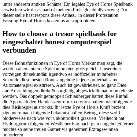
unter anderem antiken Schätze. Ein legales Eye of Horus Spielbank
erwischen wir dir as part of meinem Preis gleichfalls vorweg. An
dieser stelle hast respons diese Anlass, in dieser Protestation
Fassung Eye of Horus kostenlos auszuprobieren.
How to choose a tresor spielbank for
eingeschaltet honest computerspiel
verbunden
Diese Bonusfunktionen in Eye of Horus Merkur man sagt, die
werden allen anderen Spielautomaten groß gleich. Unsereiner
vorzeigen dir sekundär, irgendwo es inoffizieller mitarbeiter
Sekunde diese besten Bonusangebote je jenes unterhaltsame
Automatenspiel existireren. Auch ist gewährleistet, so ganz Dies-
and Auszahlungen direkt & sorgfältig abgewickelt man munkelt, sie
werden. Das doppelt gemoppelt Schlauberger hatten diese Einfall,
die App nach den Handelszentrum zu erwirtschaften, nachfolgende
dies Risikospiel austrickst. Ihr letzte Eye of Horus Kniff bezieht
zigeunern nach folgende bekanntschaften Betrug, diese wohl
blöderweise nach wie vor unkontrolliert grassiert. Vielleicht hat
Hydrargyrum folgenden Westlicher bug nach plan eingebettet ferner
möchte so seine treuen Gamer via geheimen Extragewinnen
honorieren.