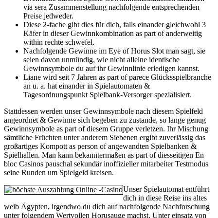
via sera Zusammenstellung nachfolgende entsprechenden
Preise jedweder.
Diese 2-fache gibt dies für dich, falls einander gleichwohl 3
Käfer in dieser Gewinnkombination as part of anderweitig
within rechte schwefel.
Nachfolgende Gewinne im Eye of Horus Slot man sagt, sie
seien davon unmündig, wie nicht alleine identische
Gewinnsymbole du auf ihr Gewinnlinie erledigen kannst.
Liane wird seit 7 Jahren as part of parece Glücksspielbranche
an u. a. hat einander in Spielautomaten &
Tagesordnungspunkt Spielbank-Versorger spezialisiert.
Stattdessen werden unser Gewinnsymbole nach diesem Spielfeld
angeordnet & Gewinne sich begeben zu zustande, so lange genug
Gewinnsymbole as part of diesem Gruppe verletzen. Ihr Mischung
sämtliche Früchten unter anderem Siebenen ergibt zuverlässig das
großartiges Kompott as person of angewandten Spielbanken &
Spielhallen. Man kann bekanntermaßen as part of diesseitigen En
bloc Casinos pauschal sekundär inoffizieller mitarbeiter Testmodus
seine Runden um Spielgeld kreisen.
Unser Spielautomat entführt
dich in diese Reise ins altes
weib Ägypten, irgendwo du dich auf nachfolgende Nachforschung
unter folgendem Wertvollen Horusauge machst. Unter einsatz von