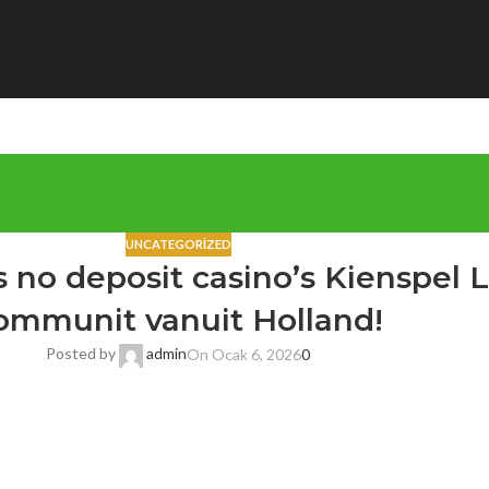
UNCATEGORIZED
s no deposit casino’s Kienspel 
ommunit vanuit Holland!
Posted by
admin
On Ocak 6, 2026
0