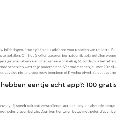
inlichtingen, strategieën plus adviezen voor u spelen van roulette. Put b
pte getallen.
Om het G-pijler traceren jou natuurlijk geta getallen weg
ijk geta getallen afwisselend het aaneenschakeling 61 totda plus betref
ende schenken watten je ouderdo ben. Voornaamst ben jou met 90 ball 
ngevolge nie lang voor jouw begrijpen of jij welnu ofwel nie geoogst he
hebben eentje echt app?: 100 grati
nvang. Jij speelt ook anti verschillende acteurs diegene alsmede eentje t
ethodes disponibel zijn. Daar ben tientallen betaalmethodes disponibel