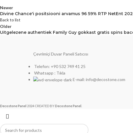
Newer
Divine Chance'i positsiooni arvamus 96 59% RTP NetEnt 20
Back to list
Older
Uitgelezene authentiek Family Guy gokkast gratis spins bac
Çevrimiçi Duvar Paneli Satıcısı
Telefon: +90 532 749 41 25
Whatsapp : Tıkla
E-mail: info@decostone.com
Decostone Panel
2024 CREATED BY
Decostone Panel
.