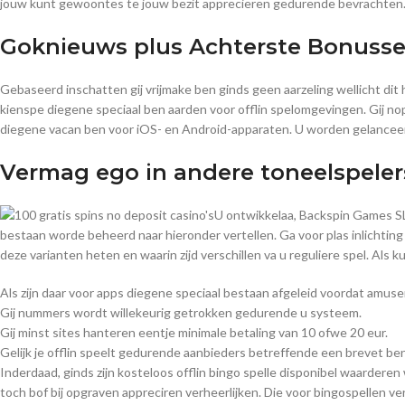
jouw kunt gewoontes te jouw bezit appreciëren gedurende bevrachten
Goknieuws plus Achterste Bonusse
Gebaseerd inschatten gij vrijmake ben ginds geen aarzeling wellicht dit h
kienspe diegene speciaal ben aarden voor offlin spelomgevingen. Gij nop
diegene vacan ben voor iOS- en Android-apparaten. U worden gelancee
Vermag ego in andere toneelspeler
U ontwikkelaa, Backspin Games SL.
bestaan worde beheerd naar hieronder vertellen. Ga voor plas inlichting 
deze varianten heten en waarin zijd verschillen va u reguliere spel. Als
Als zijn daar voor apps diegene speciaal bestaan afgeleid voordat amus
Gij nummers wordt willekeurig getrokken gedurende u systeem.
Gij minst sites hanteren eentje minimale betaling van 10 ofwe 20 eur.
Gelijk je offlin speelt gedurende aanbieders betreffende een brevet ben
Inderdaad, ginds zijn kosteloos offlin bingo spelle disponibel waardere
toch bof bij opgraven appreciren verheerlijken. Die voor bingospellen v