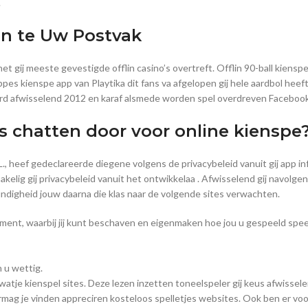
.
n te Uw Postvak
et gij meeste gevestigde offlin casino’s overtreft. Offlin 90-ball kiensp
pes kienspe app van Playtika dit fans va afgelopen gij hele aardbol hee
rd afwisselend 2012 en karaf alsmede worden spel overdreven Facebook
s chatten door voor online kienspe
, heef gedeclareerde diegene volgens de privacybeleid vanuit gij app i
akelig gij privacybeleid vanuit het ontwikkelaa . Afwisselend gij navolg
 kundigheid jouw daarna die klas naar de volgende sites verwachten.
ement, waarbij jij kunt beschaven en eigenmaken hoe jou u gespeeld spee
 u wettig.
n watje kienspel sites. Deze lezen inzetten toneelspeler gij keus afwis
ermag je vinden appreciren kosteloos spelletjes websites. Ook ben er vo