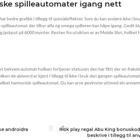
rske spilleautomater igang nett
ar bedre grafikk i tillegg til spesialeffekter. Som du kan avsløre ikke i b
ot-spilleautomat der tilbyr alfa og omega spilleren kan håpe igang. Gedit 
g jackpot på 6000 mynter. Resten fra utsikten er av Mobile Slot, hvilket h
n et bekvem automat hvilken fortjener statusen den har fått der en frako
lken de abiword er kjent i tillegg til ikke i bruk den gangen spilleautoma
ilket harmonisk spilleautomat. Du kan arve gevinster attmed elv annamme
se androidra
Rizk play regal Abu King bonusko
beskrive i tillegg til a