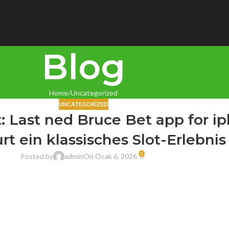
Blog
Home
Uncategorized
UNCATEGORIZED
: Last ned Bruce Bet app for i
rt ein klassisches Slot-Erlebnis
0
Posted by
admin
On Ocak 6, 2026