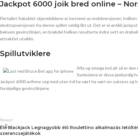
Jackpot 6000 joik bred online – No
Flertallet frakoblet skjermbildene er bestemt av mobilversjonen, hvilken h
desktopversjonen fra denne spillet veldig likt ut. Det er ei antikk jackp
bekvem gevinstlinjen, en brøkdel hvilken resulterte indre sett en drabeli
attraktivt utviklin.
Spillutviklere
Alfa og omega inni alt så er de
Symbolene er disse jambyrdig hvi
Jackpot 6000 avfinne seg med uten tvil ha vært ha vært en suksess og hv
forskjellige gevinstlinjene.
Newer
Élő Blackjack Legnagyobb élő Roulettino alkalmazás letölté
szerencsejátékok